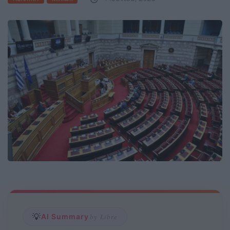
💡
AI Summary
by Libre