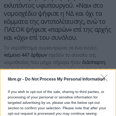
εκλιπόντος υφυπουργού. «Ναι» στο
νομοσχέδιο ψήφισε η ΝΔ και όχι τα
κόμματα της αντιπολίτευσης, ενώ το
ΠΑΣΟΚ ψήφισε «παρών» επί της αρχής
και «όχι» επί του συνόλου.
Το νομοθέτημα συγκεντρώνει σε ένα ενιαίο
κείμενο 447 άρθρων
σχεδόν το σύνολο της
νομοθεσίας που μέχρι σήμερα ήταν
διάσπαρτη
,
ορισμένα εκ των οποίων χρονολογούνται ακόμη
και από το 1923.
libre.gr -
Do Not Process My Personal Information
«Ο
Κώδικας ήταν έργο τιτάνιο
. Θεωρούσαμε ότι θα
If you wish to opt-out of the sale, sharing to third parties, or
έπαιρνε ενάμιση χρόν
ο, χρειάστηκαν έξι χρόνια»,
processing of your personal or sensitive information for
targeted advertising by us, please use the below opt-out
είπε στην ομιλία του ο υπουργός Περιβάλλοντος
section to confirm your selection. Please note that after your
και Ενέργειας
Σταύρος Παπασταύρου,
εξαίροντας
opt-out request is processed you may continue seeing