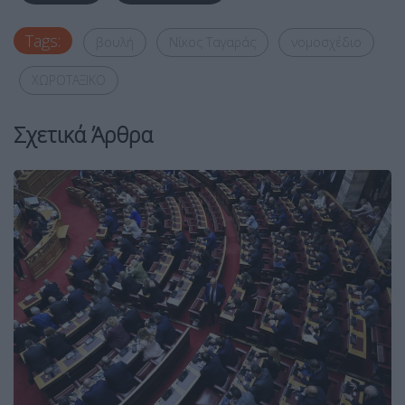
Tags:
βουλή
Νίκος Ταγαράς
νομοσχέδιο
ΧΩΡΟΤΑΞΙΚΟ
Σχετικά Άρθρα