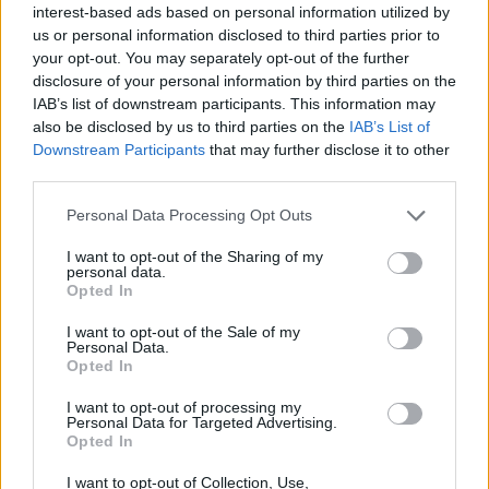
την προσφορά το
υ Νίκου Ταγαρά
, τον οποίο,
interest-based ads based on personal information utilized by
us or personal information disclosed to third parties prior to
όπως αποκάλυψε, συνάντησε λίγες ημέρες πριν
your opt-out. You may separately opt-out of the further
τον θάνατό του. «
Το μυαλό του ήταν εδώ,
στο
disclosure of your personal information by third parties on the
έργο που είχε υπηρετήσει με τόσο πάθος. Ήθελε
IAB’s list of downstream participants. This information may
also be disclosed by us to third parties on the
IAB’s List of
να έρθει μαζί μας,
μου έλεγε ότι θα μιλήσει με
Downstream Participants
that may further disclose it to other
καροτσάκι.
Δεν τα κατάφερε. Με κάποιον τρόπο
third parties.
αισθανόμαστε ότι η παρουσία του είναι εδώ», είπε.
Personal Data Processing Opt Outs
Ο κ. Παπασταύρου τόνισε ότι
η κωδικοποίηση της
I want to opt-out of the Sharing of my
νομοθεσίας δεν είναι, όπως πολλοί διατείνονται,
personal data.
Opted In
μια τυπική διαδικασία,
αλλά μια βαθιά πολιτική
επιλογή: «Ο επενδυτής πρέπει να μπορεί να ξέρει
I want to opt-out of the Sale of my
Personal Data.
ποιος κανόνας ισχύει, ποια διαδικασία, ποια
Opted In
προθεσμία. Ο μηχανικός δεν μπορεί να λειτουργεί
I want to opt-out of processing my
μέσα σε έναν λαβύρινθο διατάξεων. Η πολυνομία
Personal Data for Targeted Advertising.
Opted In
δεν είναι μόνο νομικό πρόβλημα, αλλά αόρατος
φόρος στην ιδιοκτησία».
I want to opt-out of Collection, Use,