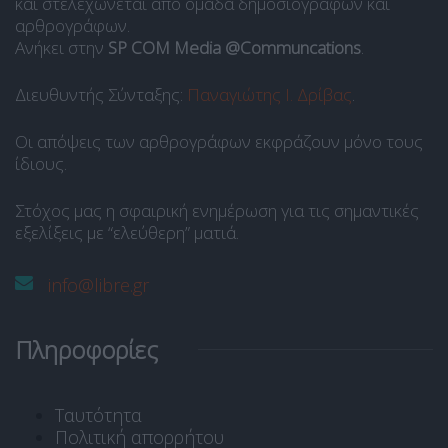
και στελεχώνεται από ομάδα δημοσιογράφων και
αρθρογράφων.
Ανήκει στην
SP COM Media @Communcations
.
Διευθυντής Σύνταξης:
Παναγιώτης Ι. Δρίβας
.
Οι απόψεις των αρθρογράφων εκφράζουν μόνο τους
ίδιους.
Στόχος μας η σφαιρική ενημέρωση για τις σημαντικές
εξελίξεις με “ελεύθερη” ματιά.
info@libre.gr
Πληροφορίες
Ταυτότητα
Πολιτική απορρήτου