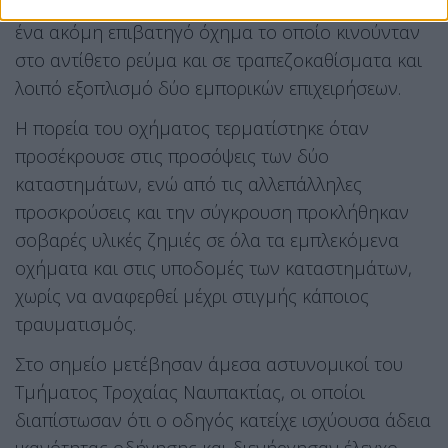
δίκυκλα, δύο σταθμευμένα επιβατηγά αυτοκίνητα,
ένα ακόμη επιβατηγό όχημα το οποίο κινούνταν
στο αντίθετο ρεύμα και σε τραπεζοκαθίσματα και
λοιπό εξοπλισμό δύο εμπορικών επιχειρήσεων.
Η πορεία του οχήματος τερματίστηκε όταν
προσέκρουσε στις προσόψεις των δύο
καταστημάτων, ενώ από τις αλλεπάλληλες
προσκρούσεις και την σύγκρουση προκλήθηκαν
σοβαρές υλικές ζημιές σε όλα τα εμπλεκόμενα
οχήματα και στις υποδομές των καταστημάτων,
χωρίς να αναφερθεί μέχρι στιγμής κάποιος
τραυματισμός.
Στο σημείο μετέβησαν άμεσα αστυνομικοί του
Τμήματος Τροχαίας Ναυπακτίας, οι οποίοι
διαπίστωσαν ότι ο οδηγός κατείχε ισχύουσα άδεια