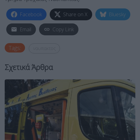
Facebook
Share on X
Bluesky
Email
Copy Link
Tags:
ναυπακτος
Σχετικά Άρθρα