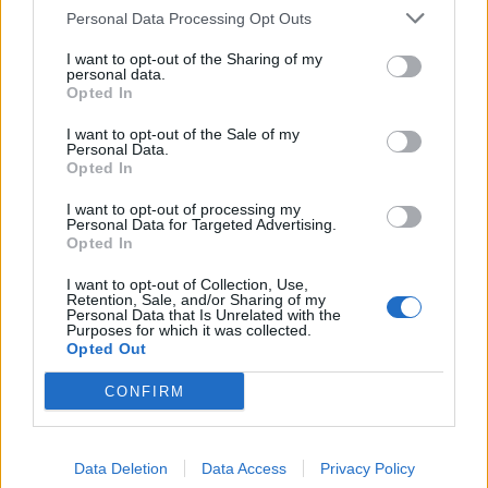
Personal Data Processing Opt Outs
αρπάζει το παιδί στην αγκαλιά της και
απομακρύνεται ελάχιστα δευτερόλεπτα πριν το
I want to opt-out of the Sharing of my
personal data.
αυτοκίνητο πέσει με δύναμη πάνω στο
Opted In
σταθμευμένο όχημά της. Μία κίνηση που
I want to opt-out of the Sale of my
αποδείχθηκε καθοριστική και απέτρεψε τα
Personal Data.
Opted In
χειρότερα.
I want to opt-out of processing my
Personal Data for Targeted Advertising.
Opted In
Η ανακοίνωση της Αστυνομίας
I want to opt-out of Collection, Use,
Retention, Sale, and/or Sharing of my
Ο συγκεκριμένος οδηγός, οδηγώντας αυτοκίνητο,
Personal Data that Is Unrelated with the
Purposes for which it was collected.
εξετράπη της πορείας του, παραβίασε ρυθμιστική
Opted Out
πινακίδα απαγόρευσης εισόδου και εισήλθε στο
CONFIRM
αντίθετο ρεύμα κυκλοφορίας και κινούμενος
αντίθετα σε μονόδρομο, προσέκρουσε –
συγκρούστηκε διαδοχικά σε: τρία σταθμευμένα
Data Deletion
Data Access
Privacy Policy