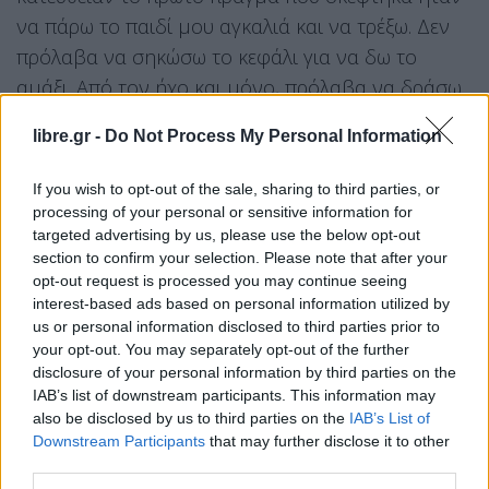
να πάρω το παιδί μου αγκαλιά και να τρέξω. Δεν
πρόλαβα να σηκώσω το κεφάλι για να δω το
αμάξι. Από τον ήχο και μόνο, πρόλαβα να δράσω
και να σώσω το παιδί μου», δήλωσε η ίδια στο
libre.gr -
Do Not Process My Personal Information
protothema.gr
If you wish to opt-out of the sale, sharing to third parties, or
Η περιγραφή της συγκλονίζει καθώς μέσα σε λίγα
processing of your personal or sensitive information for
δευτερόλεπτα κλήθηκε να πάρει μια απόφαση
targeted advertising by us, please use the below opt-out
section to confirm your selection. Please note that after your
ζωής.
opt-out request is processed you may continue seeing
interest-based ads based on personal information utilized by
«Ο κάθε γονιός αυτό θα έκανε πιστεύω. Δεν
us or personal information disclosed to third parties prior to
πρόλαβα να σκεφτώ , έπρεπε να δράσω γρήγορα.
your opt-out. You may separately opt-out of the further
Λειτούργησε το αίσθημα της επιβίωσης εκείνη την
disclosure of your personal information by third parties on the
IAB’s list of downstream participants. This information may
ώρα» πρόσθεσε.
also be disclosed by us to third parties on the
IAB’s List of
Downstream Participants
that may further disclose it to other
Βίντεο που ήρθε στο φως της δημοσιότητας
third parties.
καταγράφει τη δραματική στιγμή. Η γυναίκα