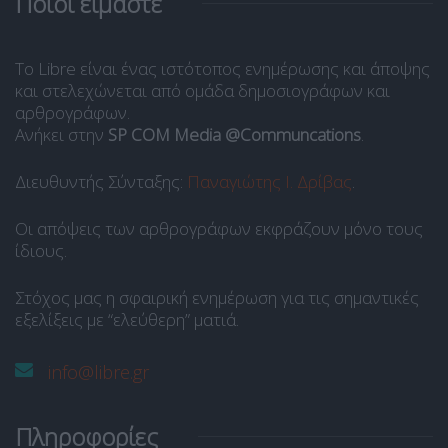
Ποιοι είμαστε
Το Libre είναι ένας ιστότοπος ενημέρωσης και άποψης
και στελεχώνεται από ομάδα δημοσιογράφων και
αρθρογράφων.
Ανήκει στην
SP COM Media @Communcations
.
Διευθυντής Σύνταξης:
Παναγιώτης Ι. Δρίβας
.
Οι απόψεις των αρθρογράφων εκφράζουν μόνο τους
ίδιους.
Στόχος μας η σφαιρική ενημέρωση για τις σημαντικές
εξελίξεις με “ελεύθερη” ματιά.
info@libre.gr
Πληροφορίες