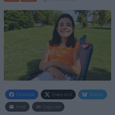
Facebook
Share on X
Bluesky
Email
Copy Link