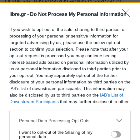
Οι έρευνες των γαλλικών Αρχών συνεχίζονται
προκειμένου να διαπιστωθούν οι ακριβείς
libre.gr -
Do Not Process My Personal Information
συνθήκες της υπόθεσης και να εξακριβωθεί η
ταυτότητα της σορού που εντοπίστηκε.
If you wish to opt-out of the sale, sharing to third parties, or
processing of your personal or sensitive information for
targeted advertising by us, please use the below opt-out
section to confirm your selection. Please note that after your
opt-out request is processed you may continue seeing
interest-based ads based on personal information utilized by
us or personal information disclosed to third parties prior to
your opt-out. You may separately opt-out of the further
disclosure of your personal information by third parties on the
IAB’s list of downstream participants. This information may
also be disclosed by us to third parties on the
IAB’s List of
Downstream Participants
that may further disclose it to other
third parties.
Personal Data Processing Opt Outs
I want to opt-out of the Sharing of my
personal data.