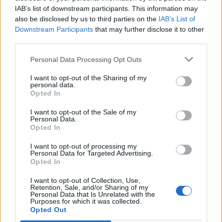
IAB’s list of downstream participants. This information may
Γραμματέας της Νέας Αριστεράς έθεσε το
also be disclosed by us to third parties on the
IAB’s List of
ερώτημα πότε θα υπάρξει πραγματική συζήτηση
Downstream Participants
that may further disclose it to other
για τον τρόπο με τον οποίο λειτουργούν τα καρτέλ
third parties.
και για το πώς διαμορφώνονται οι τιμές της
Personal Data Processing Opt Outs
ενέργειας και χειραγωγούνται από τα καρτέλ και τα
I want to opt-out of the Sharing of my
ολιγοπώλια, τα οποία βλέπουν τα κέρδη τους να
personal data.
εκτινάσσονται. Όπως ανέφερε, αυτό γίνεται στη
Opted In
βάση ενός συγκεκριμένου συστήματος
I want to opt-out of the Sale of my
Personal Data.
τιμολόγησης και, ειδικά στην Ελλάδα, τα κέρδη
Opted In
αυτά είναι πολύ μεγαλύτερα από ό,τι στην
I want to opt-out of processing my
υπόλοιπη Ευρωπαϊκή Ένωση, παρότι ο τρόπος
Personal Data for Targeted Advertising.
τιμολόγησης είναι ο ίδιος.
Opted In
I want to opt-out of Collection, Use,
Ο κ. Σακελλαρίδης σημείωσε ότι η Νέα Αριστερά
Retention, Sale, and/or Sharing of my
Personal Data that Is Unrelated with the
προτείνει να αξιοποιηθεί το παράδειγμα που
Purposes for which it was collected.
ακολουθήθηκε στην Ιβηρική Χερσόνησο, ώστε οι
Opted Out