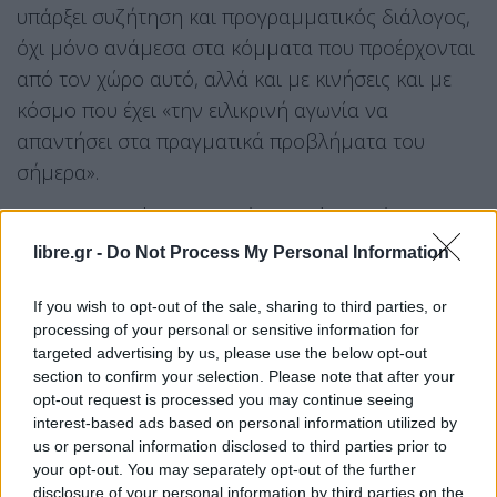
υπάρξει συζήτηση και προγραμματικός διάλογος,
όχι μόνο ανάμεσα στα κόμματα που προέρχονται
από τον χώρο αυτό, αλλά και με κινήσεις και με
κόσμο που έχει «την ειλικρινή αγωνία να
απαντήσει στα πραγματικά προβλήματα του
σήμερα».
Ο κ. Σακελλαρίδης υπογράμμισε ότι «υπάρχει
χρόνος μέχρι τις εκλογές, εφόσον υπάρχει
libre.gr -
Do Not Process My Personal Information
βούληση και ιστορική συνειδητοποίηση του
επείγοντος να υπάρχει Αριστερά την επόμενη
If you wish to opt-out of the sale, sharing to third parties, or
processing of your personal or sensitive information for
μέρα στο Κοινοβούλιο». Διευκρίνισε, ωστόσο, ότι
targeted advertising by us, please use the below opt-out
αυτό δεν πρέπει να γίνει για «αυτοαναφορικούς
section to confirm your selection. Please note that after your
λόγους, αλλά για να τεθούν κάτω τα πολιτικά
opt-out request is processed you may continue seeing
interest-based ads based on personal information utilized by
ζητήματα και να προσεγγιστούν ουσιαστικά».
us or personal information disclosed to third parties prior to
your opt-out. You may separately opt-out of the further
Αναφερόμενος στο ζήτημα της
ακρίβειας
, ο
disclosure of your personal information by third parties on the