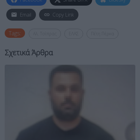
Email
Copy Link
Tags:
Αλ. Τσίπρας
ΕΛΑΣ
Πέτη Πέρκα
Σχετικά Άρθρα