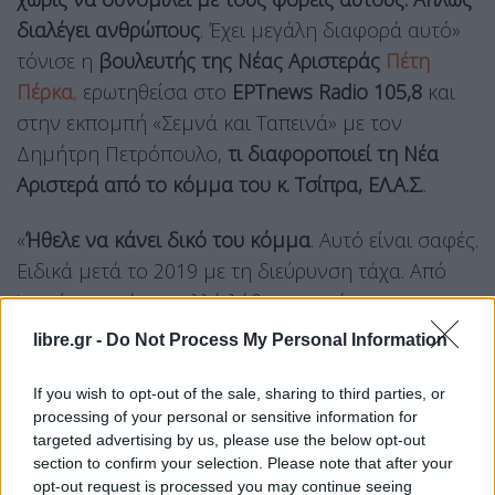
διαλέγει ανθρώπους
. Έχει μεγάλη διαφορά αυτό»
τόνισε η
βουλευτής της Νέας Αριστεράς
Πέτη
Πέρκα
,
ερωτηθείσα στο
ΕΡΤnews
Radio 105,8
και
στην εκπομπή «Σεμνά και Ταπεινά» με τον
Δημήτρη Πετρόπουλο,
τι διαφοροποιεί τη Νέα
Αριστερά από το κόμμα του κ. Τσίπρα, ΕΛ.Α.Σ.
.
«
Ήθελε να κάνει δικό του κόμμα
. Αυτό είναι σαφές.
Ειδικά μετά το 2019 με τη διεύρυνση τάχα. Από
‘κει γίνανε πάρα πολλά λάθη και φτάσαμε στην
ήττα του ‘23. Ένα κόμμα που κυβέρνησε με
libre.gr -
Do Not Process My Personal Information
μνημόνιο πήρε το 2019 32% και το ‘23 που ήταν
αντιπολίτευση με μια κυβέρνηση που έδινε πάρα
If you wish to opt-out of the sale, sharing to third parties, or
processing of your personal or sensitive information for
πολλές αφορμές, είχαμε οδηγηθεί στο 17%. Αυτό
targeted advertising by us, please use the below opt-out
κάπου αποδίδεται.
section to confirm your selection. Please note that after your
opt-out request is processed you may continue seeing