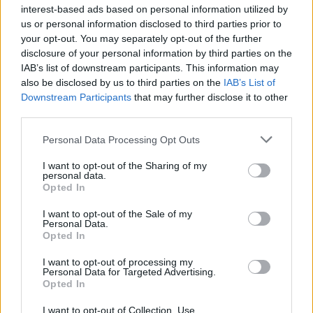
Η Αριστερά απευθύνεται προνομιακά σε κάποια
interest-based ads based on personal information utilized by
κοινωνικά στρώματα. Αυτό έπρεπε να γίνει μετά το
us or personal information disclosed to third parties prior to
your opt-out. You may separately opt-out of the further
‘19. Να ξαναπιάσουμε αυτό το νήμα. Δεν συνέβη,
disclosure of your personal information by third parties on the
χάσαμε αυτό τον κόσμο λόγω πολιτικής. Αν
IAB’s list of downstream participants. This information may
αρχίσεις να λοξοκοιτάς προς το κέντρο και τη
also be disclosed by us to third parties on the
IAB’s List of
Downstream Participants
that may further disclose it to other
σοσιαλδημοκρατία, υπάρχουν και άλλα κόμματα
third parties.
που μπορεί να το καλύψουν αυτό
» προσέθεσε.
Personal Data Processing Opt Outs
Ως προς το γεγονός του
κατακερματισμού της
I want to opt-out of the Sharing of my
Αριστεράς,
παρότι στο δημόσιο πολιτικό λόγο
personal data.
Opted In
γίνεται συζήτηση για ενιαίο μέτωπο, η κ. Πέρκα
αντέτεινε ότι υπάρχει το παράδειγμα του ΣΥΡΙΖΑ
I want to opt-out of the Sale of my
Personal Data.
«από τον ενιαίο τότε Συνασπισμό που μετά έγινε
Opted In
μία πολύ σοβαρή δουλειά με πολλές πλευρές της
I want to opt-out of processing my
Αριστεράς, εξωκοινοβουλευτικής κτλ., είχαμε ένα
Personal Data for Targeted Advertising.
Opted In
πολύ καλό αποτέλεσμα, δύσκολη βέβαια
διαδικασία».
I want to opt-out of Collection, Use,