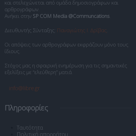
και στελεχώνεται από ομάδα δημοσιογράφων και
αρθρογράφων.
Ανήκει στην
SP COM Media @Communcations
.
Διευθυντής Σύνταξης:
Παναγιώτης Ι. Δρίβας
.
Οι απόψεις των αρθρογράφων εκφράζουν μόνο τους
ίδιους.
Στόχος μας η σφαιρική ενημέρωση για τις σημαντικές
εξελίξεις με “ελεύθερη” ματιά.
info@libre.gr
Πληροφορίες
Ταυτότητα
Πολιτική απορρήτου