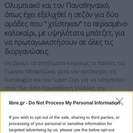
Ολυμπιακό και τον Παναθηναϊκό,
όπως έχει εξελιχθεί η σεζόν για δύο
ομάδες που “ χτίστηκαν” το περασμένο
καλοκαίρι, με υψηλότατα μπάτζετ, για
να πρωταγωνιστήσουν σε όλες τις
διοργανώσεις.
Θα βρουν τα αποθέματα ενέργειας οι παίκτες του
Γιώργου Μπαρτζώκα, μετά την κατάκτηση της
Euroleague και του Super Cup, για να οδηγήσουν
στον 16ο τίτλο Πρωταθλητή Ελλάδας τον
Ολυμπιακό
στην Ιστορία του με “ back to back”
libre.gr -
Do Not Process My Personal Information
κατακτήσεις;
If you wish to opt-out of the sale, sharing to third parties, or
Ή θ’ αποδειχτούν πιο διψασμένοι, για έναν
processing of your personal or sensitive information for
δεύτερο τίτλο στη σεζόν, μετά από το Κύπελλο
targeted advertising by us, please use the below opt-out