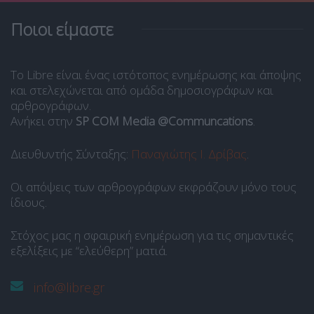
Ποιοι είμαστε
Το Libre είναι ένας ιστότοπος ενημέρωσης και άποψης
και στελεχώνεται από ομάδα δημοσιογράφων και
αρθρογράφων.
Ανήκει στην
SP COM Media @Communcations
.
Διευθυντής Σύνταξης:
Παναγιώτης Ι. Δρίβας
.
Οι απόψεις των αρθρογράφων εκφράζουν μόνο τους
ίδιους.
Στόχος μας η σφαιρική ενημέρωση για τις σημαντικές
εξελίξεις με “ελεύθερη” ματιά.
info@libre.gr