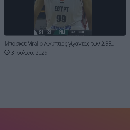
ετ: Viral ο Αιγύπτιος γίγαντας των 2,35...
ουλίου, 2026
Πένθο
Χρυσο
28 