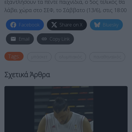
εξαντλήσουν τα πέντε παιχνίδια, ο 5ος τελικός θα
λάβει χώρα στο ΣΕΦ, το Σάββατο (13/6), στις 18:00
Facebook
Share on X
Bluesky
Email
Copy Link
Tags:
μπάσκετ
ολυμπιακός
παναθηναϊκός
Σχετικά Άρθρα