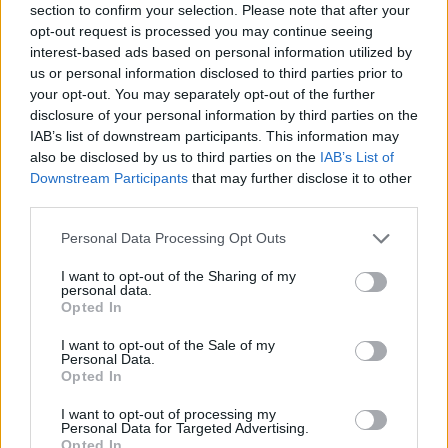
Ελλάδας 2026, και 42ο
«πράσινο»
Πρωτάθλημα
section to confirm your selection. Please note that after your
opt-out request is processed you may continue seeing
Ελλάδας (σ.σ. με τον τίτλο του 1921 που δεν
interest-based ads based on personal information utilized by
θεωρείται πάντως επίσημος), οι παίκτες του Εργκίν
us or personal information disclosed to third parties prior to
Αταμάν, έχοντας χάσει μέσα από τα χέρια τους,
your opt-out. You may separately opt-out of the further
disclosure of your personal information by third parties on the
την πρόκριση στο φάιναλ φορ της Euroleague που
IAB’s list of downstream participants. This information may
έλαβε χώρα μέσα στο δικό τους «σπίτι»;
also be disclosed by us to third parties on the
IAB’s List of
Downstream Participants
that may further disclose it to other
Η περσινή σεζόν είχε δυσάρεστη κατάληξη για τον
third parties.
Παναθηναϊκό
, αφού αν και είχε το πλεονέκτημα
Personal Data Processing Opt Outs
έδρας στους τελικούς με τον Ολυμπιακό, ηττήθηκε
στο ΟΑΚΑ στον 3ο αγώνα με αποτέλεσμα να
I want to opt-out of the Sharing of my
personal data.
στεφθεί Πρωταθλήτρια Ελλάδας η ομάδα του
Opted In
Πειραιά, με 3-1.
I want to opt-out of the Sale of my
Personal Data.
Opted In
Ο Πρωταθλητής Ελλάδας 2026 κρίνεται στις
3
νίκες,
σε σειρά “ best of 5”. Αυτή είναι η 27η φορά
I want to opt-out of processing my
Personal Data for Targeted Advertising.
που οι δύο «αιώνιοι» «διασταυρώνουν τα ξίφη
Opted In