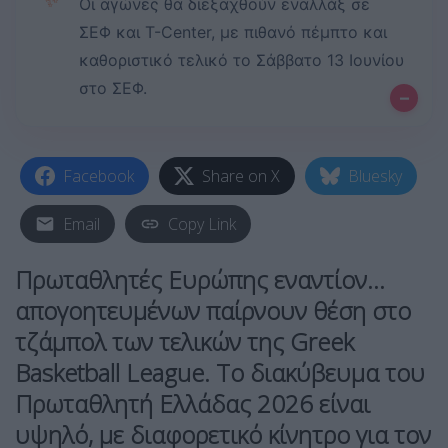
✨
Οι αγώνες θα διεξαχθούν εναλλάξ σε
ΣΕΦ και T-Center, με πιθανό πέμπτο και
καθοριστικό τελικό το Σάββατο 13 Ιουνίου
στο ΣΕΦ.
–
Facebook
Share on X
Bluesky
Email
Copy Link
Πρωταθλητές Ευρώπης εναντίον…
απογοητευμένων παίρνουν θέση στο
τζάμπολ των τελικών της Greek
Basketball League. Το διακύβευμα του
Πρωταθλητή Ελλάδας 2026 είναι
υψηλό, με διαφορετικό κίνητρο για τον