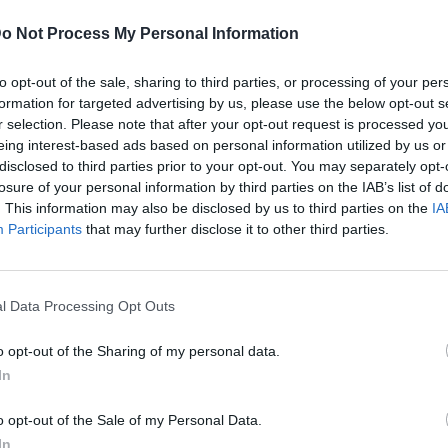
νίζοντας ότι η συνύπαρξη ήταν
προσωρινή
και
o Not Process My Personal Information
 εξαπέλυσε αιχμές κατά του Νίκου Ανδρουλάκη.
to opt-out of the sale, sharing to third parties, or processing of your per
formation for targeted advertising by us, please use the below opt-out s
r selection. Please note that after your opt-out request is processed y
 διαχείριση του περιστατικού, αναφερόμενος σε
eing interest-based ads based on personal information utilized by us or
σχολιάζοντας ότι ο πρόεδρος του ΠΑΣΟΚ έδωσε
disclosed to third parties prior to your opt-out. You may separately opt-
losure of your personal information by third parties on the IAB’s list of
από εκδήλωση για τα
50 χρόνια «Μασούτης»
,
. This information may also be disclosed by us to third parties on the
IA
Participants
that may further disclose it to other third parties.
l Data Processing Opt Outs
κή ελαφρότητα και την έλλειψη στοιχειώδους
o opt-out of the Sharing of my personal data.
In
ick θεωρώ ότι όπως πάει το μονοψήφιο ποσοστό
χολείται ολόκληρο κόμμα Αξιωματικής
o opt-out of the Sale of my Personal Data.
In