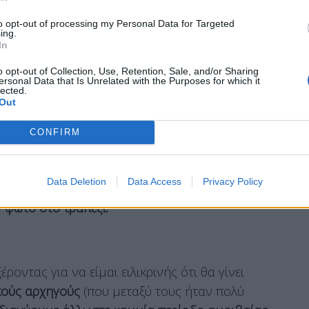
καλό μου φίλο κ.
Ιωάννη Μασούτη
για να
to opt-out of processing my Personal Data for Targeted
ing.
» και την μεγάλη πρόοδο αυτής της αμιγούς
In
o opt-out of Collection, Use, Retention, Sale, and/or Sharing
ersonal Data that Is Unrelated with the Purposes for which it
lected.
Out
 ΠΘ κ. Κώστα Καραμανλή και με τον Διοικητή
CONFIRM
γός Ανάπτυξης @theodorikakosp ο Πρόεδρος
Data Deletion
Data Access
Privacy Policy
στιγμή πηγαίνω για λίγο δίπλα για να μιλήσω με
 φωτό στο τραπέζι.
οντας για να είμαι ειλικρινής ότι θα γίνει
κούς αρχηγούς
(που μεταξύ τους ήταν πολύ