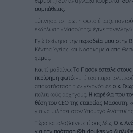
θερμοί…) δεν αντήλλαξα κουβέντα,
δεν 
συμπάθειας.
Ξύπνησα το πρωί η φωτό έπαιζε παντού, 
εκδήλωση «Μασούτης» έγινε πανελληνίω
Εγώ ξεκίνησα
την περιοδεία μου στην 
Κέντρα Υγείας και Νοσοκομεία από Θεσ
χαμός.
Και τί μαθαίνω;
Το Πασόκ έστειλε στου
περίφημη φωτό:
«Επί του παραπολιτικού
αποκατάσταση των γεγονότων:
ο κ. Γεω
πολιτικούς αρχηγούς.
Η καρέκλα που τον
θέση του CEO της εταιρείας Μασουτη
, 
για να μιλήσει στον Υπουργό Ανάπτυξης
Τώρα καταλαβαίνετε τί σας λέω;
Ο κ. Αν
για την πρόταση @h_doukas να διαλυθε