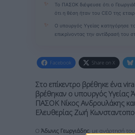
✨
Το ΠΑΣΟΚ διέψευσε ότι ο Γεωργιάδ
ότι η θέση ήταν του CEO της εται
✨
Ο υπουργός Υγείας κατηγόρησε το
επικρίνοντας την αντίδρασή του σ
Facebook
Share on X
Στο επίκεντρο βρέθηκε ένα
vir
βρέθηκαν ο υπουργός Υγείας
Ά
ΠΑΣΟΚ
Νίκος Ανδρουλάκης
κα
Ελευθερίας
Ζωή Κωνσταντοπ
Ο
Άδωνις Γεωργιάδης
, με ανάρτησή του