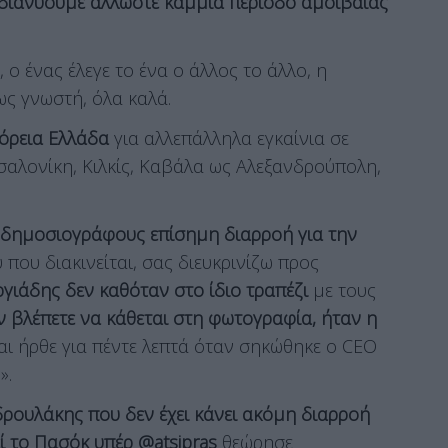
διανύουμε άλλωστε καμμία περίοδο αμοιβαίας
ο ένας έλεγε το ένα ο άλλος το άλλο, η
ς γνωστή, όλα καλά.
Βόρεια Ελλάδα
για αλλεπάλληλα εγκαίνια σε
σαλονίκη, Κιλκίς, Καβάλα ως Αλεξανδρούπολη,
ς δημοσιογράφους επίσημη διαρροή για την
 που διακινείται, σας διευκρινίζω προς
ργιάδης δεν καθόταν στο ίδιο τραπέζι
με τους
 βλέπετε να κάθεται στη φωτογραφία, ήταν η
και ήρθε για πέντε λεπτά όταν σηκώθηκε ο CEO
».
δρουλάκης που δεν έχει κάνει ακόμη διαρροή
ί το Πασόκ υπέρ @atsipras
θεώρησε