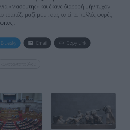
νια «Μασούτης» και έκανε διαρροή μήν τυχόν
διο τραπέζι μαζί μου…σας το είπα πολλές φορές
ρωπος….
Bluesky
Email
Copy Link
κωνσταντοπούλου