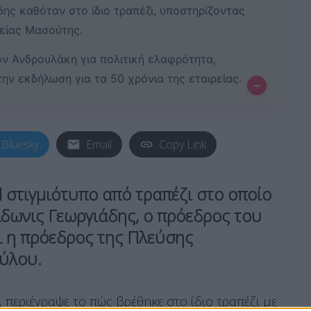
ης καθόταν στο ίδιο τραπέζι, υποστηρίζοντας
ρείας Μασούτης.
ν Ανδρουλάκη για πολιτική ελαφρότητα,
την εκδήλωση για τα 50 χρόνια της εταιρείας.
–
Bluesky
Email
Copy Link
al στιγμιότυπο από τραπέζι
στο οποίο
δωνις Γεωργιάδης
, ο πρόεδρος του
ι η πρόεδρος της Πλεύσης
ούλου
.
, περιέγραψε το πώς βρέθηκε στο ίδιο τραπέζι με