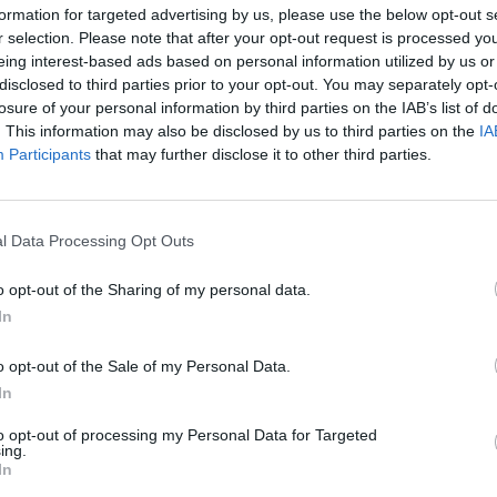
τας το καλλιτεχνικό της ταλέντο.
formation for targeted advertising by us, please use the below opt-out s
r selection. Please note that after your opt-out request is processed y
eing interest-based ads based on personal information utilized by us or
disclosed to third parties prior to your opt-out. You may separately opt-
losure of your personal information by third parties on the IAB’s list of
απαιτητική διαδικασία οντισιόν, κατάφερε να
. This information may also be disclosed by us to third parties on the
IA
 αναγνωρισμένα πανεπιστήμια για τη
σύγχρονη
Participants
that may further disclose it to other third parties.
πούδασε
μουσική παραγωγή
και
σύνθεση
.
μίλησε στην κάμερα του
Mykonos Live TV
ο
Julio
l Data Processing Opt Outs
στήματος όπου εμφανίστηκε, εκφράζοντας
και τις προοπτικές της στον χώρο της μουσικής.
o opt-out of the Sharing of my personal data.
In
o opt-out of the Sale of my Personal Data.
In
to opt-out of processing my Personal Data for Targeted
ing.
In