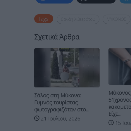
Tags:
δανάη λιβιεράτου
ΜΥΚΟΝΟΣ
Σχετικά Άρθρα
Μύκονος
Σάλος στη Μύκονο:
γείται
51χρονος
Γυμνός τουρίστας
ος που
κακομετα
φωτογραφιζόταν στο...
Είχε...
21 Ιουλίου, 2026
 2026
15 Ιου