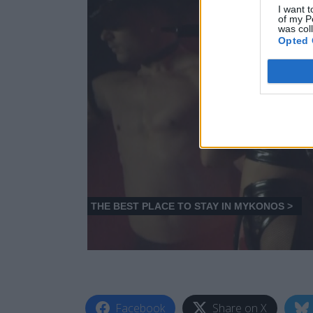
I want t
of my P
was col
Opted 
Facebook
Share on X