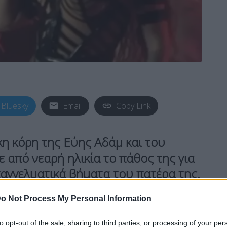
Bluesky
Email
Copy Link
κη κόρη της
Εύης Αδάμ
και του
ε από νεαρή ηλικία το πάθος της για
παγγελματικά βήματα του πατέρα της.
o Not Process My Personal Information
σπουδές της στο
Μουσικό Γυμνάσιο Παλλήνης
,
στη
φωνητική εκπαίδευση
, καλλιεργώντας τις
to opt-out of the sale, sharing to third parties, or processing of your per