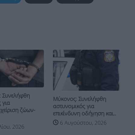
: Συνελήφθη
Μύκονος: Συνελήφθη
Ο
 για
αστυνομικός για
Γα
χείριση ζώων-
επικίνδυνη οδήγηση και...
πό
6 Αυγούστου, 2026
λίου, 2026