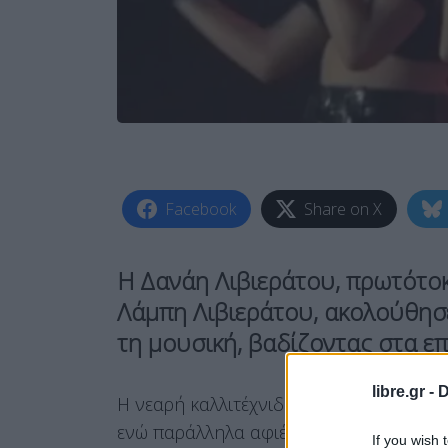
Facebook
Share on X
Η
Δανάη Λιβιεράτου
, πρωτότο
Λάμπη Λιβιεράτου
, ακολούθησ
τη
μουσική
, βαδίζοντας στα ε
libre.gr -
D
Η νεαρή καλλιτέχνιδα ολοκλήρωσε τις 
ενώ παράλληλα αφιέρωσε δέκα χρόνια 
If you wish 