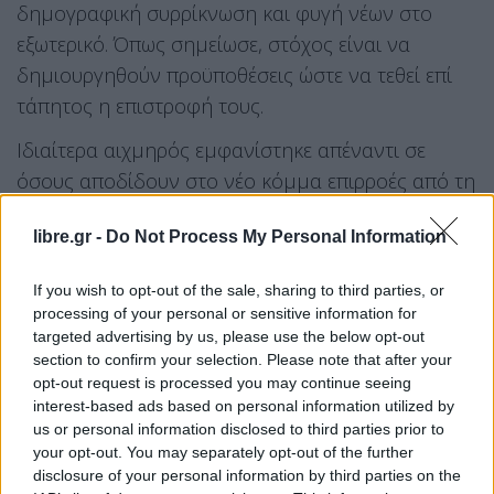
δημογραφική συρρίκνωση και φυγή νέων στο
εξωτερικό. Όπως σημείωσε, στόχος είναι να
δημιουργηθούν προϋποθέσεις ώστε να τεθεί επί
τάπητος η επιστροφή τους.
Ιδιαίτερα αιχμηρός εμφανίστηκε απέναντι σε
όσους αποδίδουν στο νέο κόμμα επιρροές από τη
Ρωσία. Χαρακτήρισε τις σχετικές κατηγορίες
libre.gr -
Do Not Process My Personal Information
«αστείες, ενοχλητικές και προβοκατόρικες»,
προειδοποιώντας ότι όποιος τις διατυπώνει θα
If you wish to opt-out of the sale, sharing to third parties, or
πρέπει να προσκομίσει αποδείξεις. «Ένας
processing of your personal or sensitive information for
γυρολόγος των δικτύων και των καναλιών έλαβε
targeted advertising by us, please use the below opt-out
section to confirm your selection. Please note that after your
δύο μηνύσεις και το ίδιο θα κάνουμε και στο
opt-out request is processed you may continue seeing
μέλλον», είπε.
interest-based ads based on personal information utilized by
us or personal information disclosed to third parties prior to
Στο ερώτημα για τη χρηματοδότηση, η απάντησή
your opt-out. You may separately opt-out of the further
disclosure of your personal information by third parties on the
του ήταν κοφτή: «Η κυρία Καρυστιανού». Ο