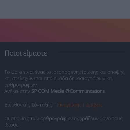
Ποιοι είμαστε
Το Libre είναι ένας ιστότοπος ενημέρωσης και άποψης
και στελεχώνεται από ομάδα δημοσιογράφων και
αρθρογράφων.
Ανήκει στην
SP COM Media @Communcations
.
Διευθυντής Σύνταξης:
Παναγιώτης Ι. Δρίβας
.
Οι απόψεις των αρθρογράφων εκφράζουν μόνο τους
ίδιους.