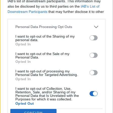
IAB’s list of downstream participants. This information may
Θανάσης Αυγερινός υποστήριξε ότι το νέο κόμμα
also be disclosed by us to third parties on the
IAB’s List of
δεν στηρίζεται σε χορηγούς ούτε σε μηχανισμούς
Downstream Participants
that may further disclose it to other
third parties.
επικοινωνιακής ανακατασκευής. «Δεν έχουμε
χορηγούς ή εταιρείες που να μας κάνουν
Personal Data Processing Opt Outs
branding, rebranding και όλα τα σχετικά», ανέφερε,
I want to opt-out of the Sharing of my
αφήνοντας σαφή αιχμή προς άλλα πολιτικά
personal data.
Opted In
εγχειρήματα.
I want to opt-out of the Sale of my
Πρόσθεσε, πάντως, ότι σύντομα η «
Ελπίδα για τη
Personal Data.
Opted In
Δημοκρατία
» θα αποκτήσει ΑΦΜ και θα
απευθυνθεί στους πολίτες για οικονομική
I want to opt-out of processing my
Personal Data for Targeted Advertising.
ενίσχυση. «Μπορεί να μοιάζει ασυνήθιστο, αλλά
Opted In
είναι κανονικό», σημείωσε, επιχειρώντας να
I want to opt-out of Collection, Use,
παρουσιάσει τη χρηματοδότηση του φορέα ως
Retention, Sale, and/or Sharing of my
Personal Data that Is Unrelated with the
στοιχείο πολιτικής αυτονομίας.
Purposes for which it was collected.
Opted Out
Ο Θανάσης Αυγερινός άφησε αιχμές και για τον