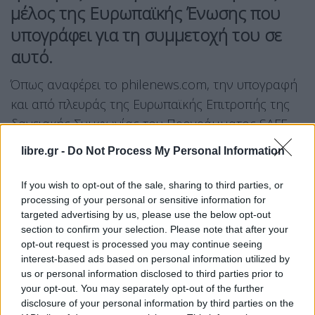
μέλος της Ευρωπαϊκής Ένωσης που
υπογράφει για τη συμμετοχή του σε
αυτό.
Όπως αναφέρει το philenews.com, την υπογραφή
και από πλευράς της Ευρωπαϊκής Επιτροπής της
δανειακής Συμφωνίας του Προγράμματος SAFE
ύψους €1,18 δισ. με την Κύπρο, ανακοίνωσε ο
libre.gr -
Do Not Process My Personal Information
Επίτροπος Άμυνας
, Άντριους Κουμπίλιους
το
μεσημέρι της Δευτέρας.
If you wish to opt-out of the sale, sharing to third parties, or
processing of your personal or sensitive information for
targeted advertising by us, please use the below opt-out
Σε ανάρτησή του,
ο Επίτροπος Κουμπίλιους
section to confirm your selection. Please note that after your
υπογράφει από πλευράς της Κομισιόν τη δανειακή
opt-out request is processed you may continue seeing
συμφωνία, από κοινού με τον Επίτροπο
interest-based ads based on personal information utilized by
us or personal information disclosed to third parties prior to
Προϋπολογισμού, Πιότρ Σεραφίν.
your opt-out. You may separately opt-out of the further
Σύμφωνα με το ρεπορτάζ, για την Κύπρο τη
disclosure of your personal information by third parties on the