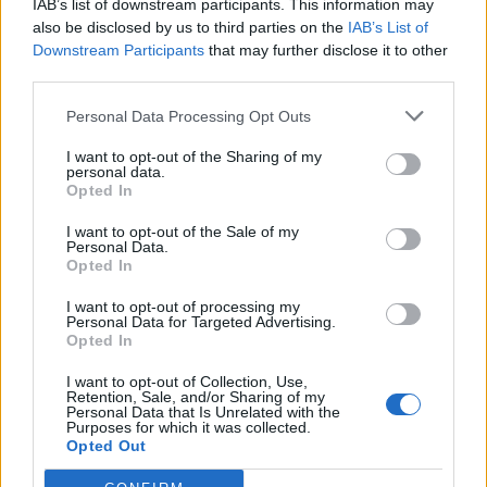
IAB’s list of downstream participants. This information may
Σύμβαση υπόγραψε ο Υπουργός Οικονομικών
also be disclosed by us to third parties on the
IAB’s List of
Μάκης Κεραυνός, καθώς και η Προϊστάμενη του
Downstream Participants
that may further disclose it to other
Γραφείου Διαχείρισης Δημοσίου Χρέους,
third parties.
Χρυσαυγή Χρυσοστόμου-Λαπαθιώτη.
Personal Data Processing Opt Outs
I want to opt-out of the Sharing of my
Αναλυτικά η ανάρτηση του Άντριους Κουμπίλιους
personal data.
Opted In
«Άλλο ένα κράτος μέλος σε σταθερή πορεία προς
την ενίσχυση της ευρωπαϊκής αμυντικής
I want to opt-out of the Sale of my
Personal Data.
ετοιμότητας. Η Κύπρος είναι ήδη η 6η χώρα που
Opted In
υπογράφει συμφωνία SAFE. Πολύ σύντομα, η
I want to opt-out of processing my
Personal Data for Targeted Advertising.
στήριξη της ΕΕ θα αρχίσει να φτάνει στις ένοπλες
Opted In
δυνάμεις και τη βιομηχανία της Κύπρου».
I want to opt-out of Collection, Use,
Retention, Sale, and/or Sharing of my
No time to wait!
Personal Data that Is Unrelated with the
Purposes for which it was collected.
Opted Out
One more country on the firm trajectory to increase
European defence readiness!