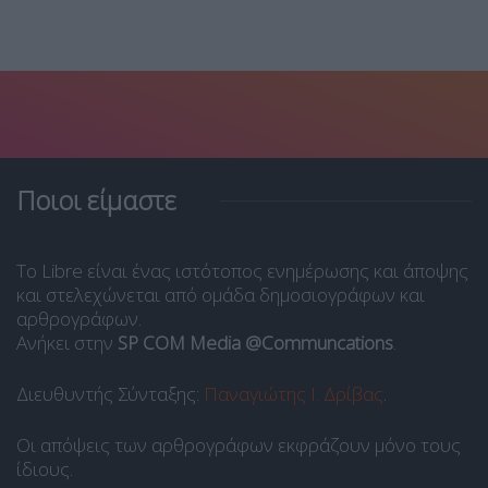
Ποιοι είμαστε
Το Libre είναι ένας ιστότοπος ενημέρωσης και άποψης
και στελεχώνεται από ομάδα δημοσιογράφων και
αρθρογράφων.
Ανήκει στην
SP COM Media @Communcations
.
Διευθυντής Σύνταξης:
Παναγιώτης Ι. Δρίβας
.
Οι απόψεις των αρθρογράφων εκφράζουν μόνο τους
ίδιους.