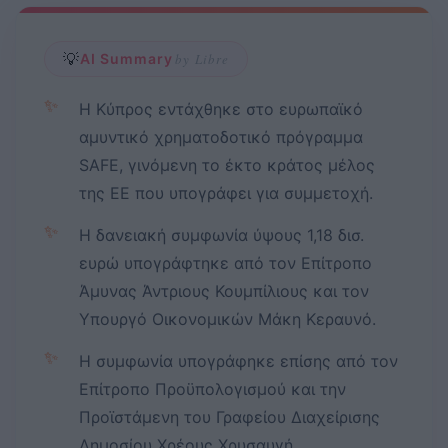
💡
AI Summary
by Libre
✨
Η Κύπρος εντάχθηκε στο ευρωπαϊκό
αμυντικό χρηματοδοτικό πρόγραμμα
SAFE, γινόμενη το έκτο κράτος μέλος
της ΕΕ που υπογράφει για συμμετοχή.
✨
Η δανειακή συμφωνία ύψους 1,18 δισ.
ευρώ υπογράφτηκε από τον Επίτροπο
Άμυνας Άντριους Κουμπίλιους και τον
Υπουργό Οικονομικών Μάκη Κεραυνό.
✨
Η συμφωνία υπογράφηκε επίσης από τον
Επίτροπο Προϋπολογισμού και την
Προϊστάμενη του Γραφείου Διαχείρισης
Δημοσίου Χρέους Χρυσαυγή