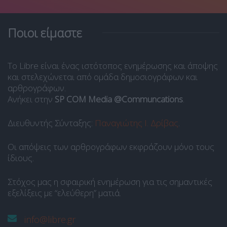
Ποιοι είμαστε
Το Libre είναι ένας ιστότοπος ενημέρωσης και άποψης
και στελεχώνεται από ομάδα δημοσιογράφων και
αρθρογράφων.
Ανήκει στην
SP COM Media @Communcations
.
Διευθυντής Σύνταξης:
Παναγιώτης Ι. Δρίβας
.
Οι απόψεις των αρθρογράφων εκφράζουν μόνο τους
ίδιους.
Στόχος μας η σφαιρική ενημέρωση για τις σημαντικές
εξελίξεις με “ελεύθερη” ματιά.
info@libre.gr