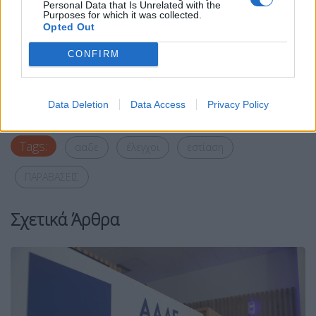
Personal Data that Is Unrelated with the
όρων ανταγωνισμού και την ενίσχυση της
Purposes for which it was collected.
Opted Out
φορολογικής συμμόρφωσης.
CONFIRM
Facebook
Share on X
Bluesky
Email
Copy Link
Data Deletion
Data Access
Privacy Policy
Tags:
ααδε
έλεγχοι
εστίαση
ΠΑΡΑΒΑΣΕΙΣ
Σχετικά Άρθρα