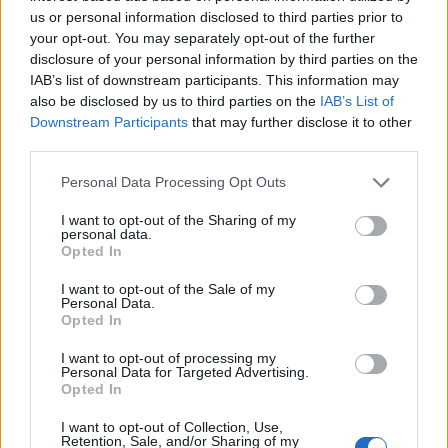
Παράλληλα, επιβλήθηκε το μέτρο της
48ωρης
us or personal information disclosed to third parties prior to
your opt-out. You may separately opt-out of the further
αναστολής λειτουργίας σε τρεις επιχειρήσεις
, σε
disclosure of your personal information by third parties on the
Παλαιό Φάληρο, Άλιμο και Γλυφάδα, λόγω
IAB’s list of downstream participants. This information may
σοβαρών παραβάσεων της φορολογικής
also be disclosed by us to third parties on the
IAB’s List of
Downstream Participants
that may further disclose it to other
νομοθεσίας.
third parties.
Οι έλεγχοι επικεντρώθηκαν κυρίως:
Personal Data Processing Opt Outs
• Στην έκδοση αποδείξεων λιανικής,
I want to opt-out of the Sharing of my
• Στη σωστή λειτουργία των φορολογικών
personal data.
Opted In
μηχανισμών,
• Στη διαβίβαση των συναλλαγών
I want to opt-out of the Sale of my
Personal Data.
Opted In
Η ΑΑΔΕ δηλώνει σε
ανακοίνωσή της ότι συνεχίζει
με εντατικούς και στοχευμένους
ελέγχους καθ’ όλη
I want to opt-out of processing my
Personal Data for Targeted Advertising.
τη διάρκεια της θερινής περιόδου, ιδιαίτερα σε
Opted In
περιοχές με αυξημένη τουριστική και εμπορική
I want to opt-out of Collection, Use,
δραστηριότητα, με στόχο τη διασφάλιση ίσων
Retention, Sale, and/or Sharing of my