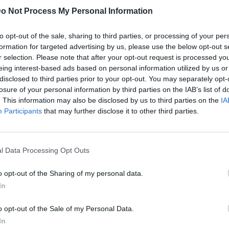
o Not Process My Personal Information
to opt-out of the sale, sharing to third parties, or processing of your per
άτων και αξιών, συμπεριλαμβανομένης της
formation for targeted advertising by us, please use the below opt-out s
αποτελεί βασικό στοιχείο της ευρωπαϊκής
r selection. Please note that after your opt-out request is processed y
όν.
eing interest-based ads based on personal information utilized by us or
disclosed to third parties prior to your opt-out. You may separately opt-
αθημερινής
» ο αρμόδιος εκπρόσωπος Γκιγιόμ
losure of your personal information by third parties on the IAB’s list of
. This information may also be disclosed by us to third parties on the
IA
λουθεί στενά τις εξελίξεις στο προστατευόμενο
Participants
that may further disclose it to other third parties.
l Data Processing Opt Outs
 της Επιτροπής για το 2025 είχε ήδη καταγράψει
o opt-out of the Sharing of my personal data.
τάσεις του αλβανικού νόμου περί στρατηγικών
In
 «εξακολουθούν να προκαλούν ανησυχίες
πτώσεις, ιδίως σε προστατευόμενες περιοχές».
o opt-out of the Sale of my Personal Data.
In
μα των
θεμελιωδών δικαιωμάτων
, με αφορμή τα