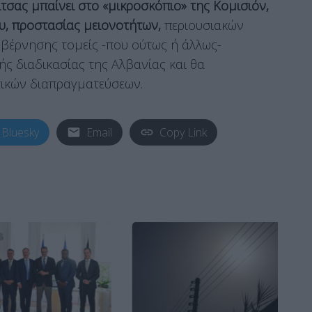
τσας μπαίνει στο «μικροσκόπιο» της Κομισιόν,
υ, προστασίας μειονοτήτων,
περιουσιακών
υβέρνησης τομείς -που ούτως ή άλλως-
ής διαδικασίας της Αλβανίας και θα
τικών διαπραγματεύσεων.
Bluesky
Email
Copy Link