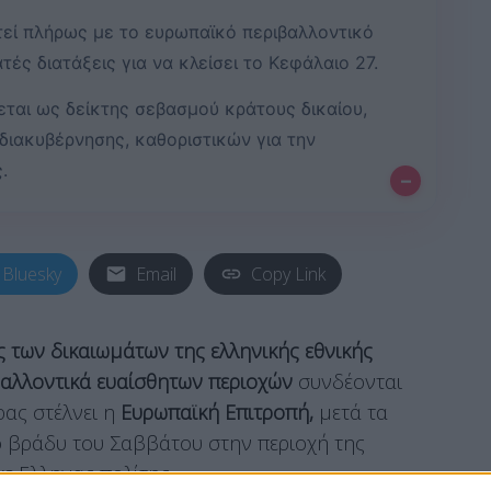
τεί πλήρως με το ευρωπαϊκό περιβαλλοντικό
τές διατάξεις για να κλείσει το Κεφάλαιο 27.
εται ως δείκτης σεβασμού κράτους δικαίου,
διακυβέρνησης, καθοριστικών για την
.
–
Bluesky
Email
Copy Link
 των δικαιωμάτων της ελληνικής εθνικής
βαλλοντικά ευαίσθητων περιοχών
συνδέονται
ρας στέλνει η
Ευρωπαϊκή Επιτροπή,
μετά τα
ο βράδυ του Σαββάτου στην περιοχή της
ε Ελληνας πολίτης.