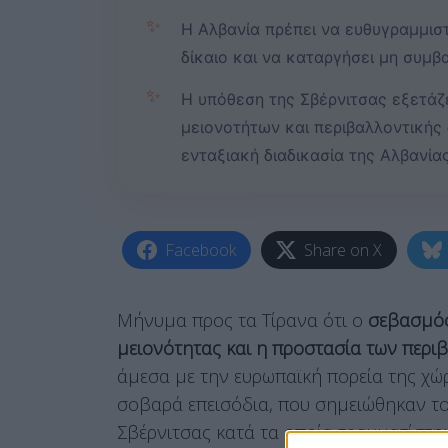
✨
Η Αλβανία πρέπει να ευθυγραμμισ
δίκαιο και να καταργήσει μη συμβα
✨
Η υπόθεση της Σβέρνιτσας εξετάζ
μειονοτήτων και περιβαλλοντικής 
ενταξιακή διαδικασία της Αλβανίας
Facebook
Share on X
Μήνυμα προς τα Τίρανα ότι ο
σεβασμός
μειονότητας και η προστασία των περι
άμεσα με την ευρωπαϊκή πορεία της χώ
σοβαρά επεισόδια, που σημειώθηκαν τ
Σβέρνιτσας κατά τα οποία τραυματίστηκ