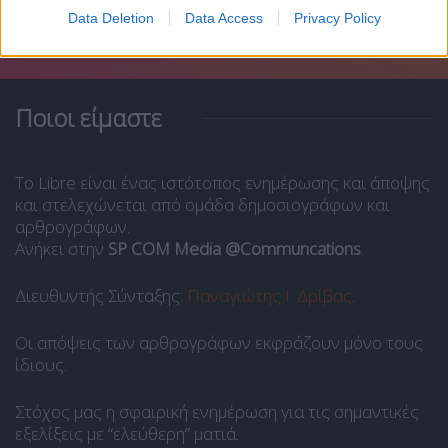
Data Deletion
Data Access
Privacy Policy
Ποιοι είμαστε
Το Libre είναι ένας ιστότοπος ενημέρωσης και άποψης
και στελεχώνεται από ομάδα δημοσιογράφων και
αρθρογράφων.
Ανήκει στην
SP COM Media @Communcations
.
Διευθυντής Σύνταξης:
Παναγιώτης Ι. Δρίβας
.
Οι απόψεις των αρθρογράφων εκφράζουν μόνο τους
ίδιους.
Στόχος μας η σφαιρική ενημέρωση για τις σημαντικές
εξελίξεις με “ελεύθερη” ματιά.