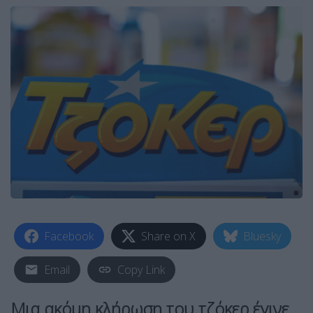
Facebook
Share on X
Bluesky
Email
Copy Link
Μια ακόμη κλήρωση του τζόκερ έγινε