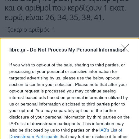
και οι αριθμοί που κερδίζουν 1 εκατ.
ευρώ, είναι:
26, 34, 35, 38, 41
.
Τζόκερ ο αριθμός:
1
Τζακ ποτ σημειώθηκε στην αποψινή κλήρωση.
libre.gr -
Do Not Process My Personal Information
Facebook
Share on X
Bluesky
If you wish to opt-out of the sale, sharing to third parties, or
processing of your personal or sensitive information for
Email
Copy Link
targeted advertising by us, please use the below opt-out
section to confirm your selection. Please note that after your
opt-out request is processed you may continue seeing
Tags:
κλήρωση
τζόκερ
interest-based ads based on personal information utilized by
us or personal information disclosed to third parties prior to
Σχετικά Άρθρα
your opt-out. You may separately opt-out of the further
disclosure of your personal information by third parties on the
IAB’s list of downstream participants. This information may
also be disclosed by us to third parties on the
IAB’s List of
Downstream Participants
that may further disclose it to other