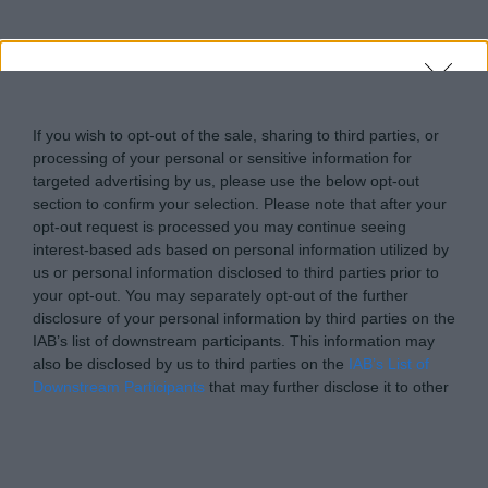
libre.gr -
Do Not Process My Personal Information
If you wish to opt-out of the sale, sharing to third parties, or
processing of your personal or sensitive information for
targeted advertising by us, please use the below opt-out
section to confirm your selection. Please note that after your
opt-out request is processed you may continue seeing
interest-based ads based on personal information utilized by
us or personal information disclosed to third parties prior to
your opt-out. You may separately opt-out of the further
disclosure of your personal information by third parties on the
IAB’s list of downstream participants. This information may
also be disclosed by us to third parties on the
IAB’s List of
Downstream Participants
that may further disclose it to other
third parties.
Personal Data Processing Opt Outs