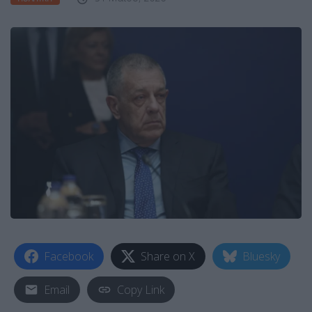
Facebook
Share on X
Bluesky
Email
Copy Link