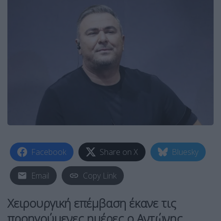
Facebook
Share on X
Bluesky
Email
Copy Link
Xειρουργική επέμβαση έκανε τις
προηγούμενες ημέρες ο Αντώνης