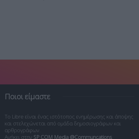
Ποιοι είμαστε
Το Libre είναι ένας ιστότοπος ενημέρωσης και άποψης
και στελεχώνεται από ομάδα δημοσιογράφων και
αρθρογράφων.
Ανήκει στην
SP COM Media @Communcations
.