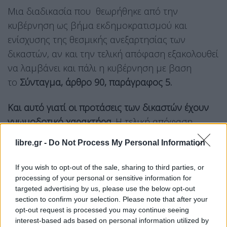
Μια διαδικασία που θεωρήθηκε από την
κυβέρνηση ως βήμα εκδημοκρατισμού και
ενίσχυσης της θεσμικής ανεξαρτησίας των
δικαστών, αν και την τελική απόφαση εξακολουθεί
να λαμβάνει και πάλι η κυβέρνηση με βαση
το
Σύνταγμα, άρθρο 90, παράγραφος 5.
Και αυτό γιατί οι προτάσεις των δικαστών έχουν
γνωμοδοτικό χαρακτήρα.
Η τελική απόφαση
λαμβάνεται από το Υπουργικό Συμβούλιο, επειδή
libre.gr -
Do Not Process My Personal Information
η γνώμη των Ολομελειών δεν μπορεί, κατά το
ισχύον Σύνταγμα (άρ. 90, παρ. 5) να είναι
If you wish to opt-out of the sale, sharing to third parties, or
δεσμευτική και έτσι το Υ.Σ. μπορεί, θεωρητικά, να
processing of your personal or sensitive information for
targeted advertising by us, please use the below opt-out
επιλέξει και άλλα πρόσωπα, πέρα από τα
section to confirm your selection. Please note that after your
προταθέντα. Να σημειωθεί ότι με τον νόμο 5134
opt-out request is processed you may continue seeing
παραμένει και η γνώμη της Βουλής, μετά την
interest-based ads based on personal information utilized by