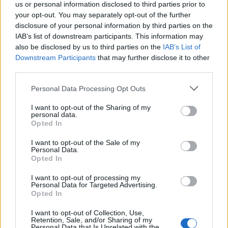
us or personal information disclosed to third parties prior to
παροχή της γνώμης των Ολομελειών, κάτι που
your opt-out. You may separately opt-out of the further
σημαίνει ότι το Υ.Σ. λαμβάνει δύο “λίστες-γνώμες”,
disclosure of your personal information by third parties on the
οι οποίες μπορεί να περιέχουν ενδεχομένως και
IAB’s list of downstream participants. This information may
also be disclosed by us to third parties on the
IAB’s List of
διαφορετικά προτεινόμενα πρόσωπα.
Downstream Participants
that may further disclose it to other
third parties.
Πέρυσι για παράδειγμα νέος εισαγγελέας του
Αρείου Πάγου επιλέχθηκε ο
Κωνσταντίνος
Personal Data Processing Opt Outs
Τζαβέλας,
που υπερψηφίστηκε και από τους
I want to opt-out of the Sharing of my
συναδέλφους του κατά την ψηφοφορία που
personal data.
Opted In
διενεργήθηκε στον Άρειο Πάγο κατ΄εφαρμογή του
νέου νόμου, ωστόσο κατά τη διαδικασία
I want to opt-out of the Sale of my
Personal Data.
προεπιλογής της Βουλής, στην Επιτροπή Θεσμών
Opted In
και Διαφάνειας, ήρθε δεύτερος σε ψήφους, καθώς
I want to opt-out of processing my
υπερψηφίστηκε ο αντεισαγγελέας του Αρείου
Personal Data for Targeted Advertising.
Opted In
Πάγου,
Βασίλης Φλωρίδης
, που είναι αδελφός του
νυν υπουργού Δικαιοσύνης!
I want to opt-out of Collection, Use,
Retention, Sale, and/or Sharing of my
Personal Data that Is Unrelated with the