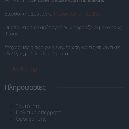
Ανήκει στην
SP COM Media @Communcations
.
Διευθυντής Σύνταξης:
Παναγιώτης Ι. Δρίβας
.
Οι απόψεις των αρθρογράφων εκφράζουν μόνο τους
ίδιους.
Στόχος μας η σφαιρική ενημέρωση για τις σημαντικές
εξελίξεις με “ελεύθερη” ματιά.
info@libre.gr
Πληροφορίες
Ταυτότητα
Πολιτική απορρήτου
Όροι χρήσης