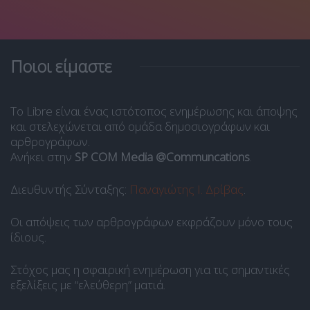
Ποιοι είμαστε
Το Libre είναι ένας ιστότοπος ενημέρωσης και άποψης
και στελεχώνεται από ομάδα δημοσιογράφων και
αρθρογράφων.
Ανήκει στην
SP COM Media @Communcations
.
Διευθυντής Σύνταξης:
Παναγιώτης Ι. Δρίβας
.
Οι απόψεις των αρθρογράφων εκφράζουν μόνο τους
ίδιους.
Στόχος μας η σφαιρική ενημέρωση για τις σημαντικές
εξελίξεις με “ελεύθερη” ματιά.