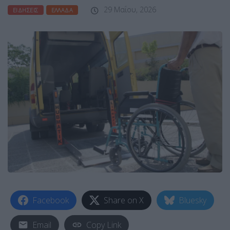
29 Μαΐου, 2026
ΕΙΔΉΣΕΙΣ
ΕΛΛΆΔΑ
Facebook
Share on X
Bluesky
Email
Copy Link