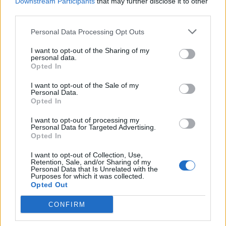
Downstream Participants
that may further disclose it to other
Οι δύο συλληφθέντες οδηγούνται στον
third parties.
εισαγγελέα ποινικής δίωξης.
Personal Data Processing Opt Outs
Facebook
Share on X
Bluesky
I want to opt-out of the Sharing of my
personal data.
Opted In
Email
Copy Link
I want to opt-out of the Sale of my
Personal Data.
Opted In
Tags:
17ΧΡΟΝΗ
ΑΜΕΑ
Θεσσαλονίκη
I want to opt-out of processing my
Συλλήψεις
Personal Data for Targeted Advertising.
Opted In
Σχετικά Άρθρα
I want to opt-out of Collection, Use,
Retention, Sale, and/or Sharing of my
Personal Data that Is Unrelated with the
Purposes for which it was collected.
Opted Out
CONFIRM