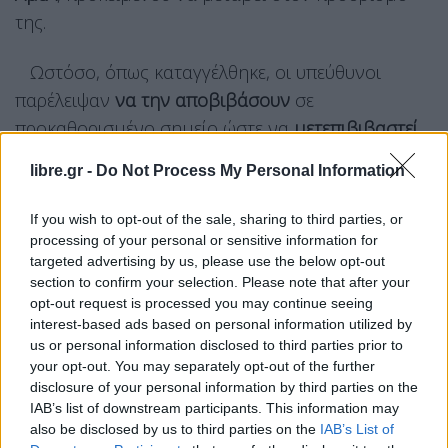
της.
Ωστόσο, όπως καταγγέλθηκε, οι υπεύθυνοι
παρέλειψαν
να την αποβιβάσουν
σε
προκαθορισμένο σημείο ώστε να
μετεπιβιβαστεί
σε
δεύτερο λεωφορείο, τ
ο οποίο θα τη μετέφερε
libre.gr -
Do Not Process My Personal Information
στον τελικό προορισμό της. Αποτέλεσμα ήταν η
17χρονη να παραμείνει επί περίπο
υ δύο ώρες
If you wish to opt-out of the sale, sharing to third parties, or
μέσα στο όχημα,
χωρίς να γίνει αντιληπτή από
processing of your personal or sensitive information for
targeted advertising by us, please use the below opt-out
τους συνοδούς και τους υπευθύνους της
section to confirm your selection. Please note that after your
μεταφοράς.
opt-out request is processed you may continue seeing
interest-based ads based on personal information utilized by
Μετά την αστυνομική έρευνα συνελήφθησα
ν ο
us or personal information disclosed to third parties prior to
58χρονος οδηγός του λεωφορείου και μία
your opt-out. You may separately opt-out of the further
disclosure of your personal information by third parties on the
46χρονη συνοδός,
ενώ σε βάρος τους
IAB’s list of downstream participants. This information may
σχηματίστηκε δικογραφία για έκθεση ανηλίκου.
also be disclosed by us to third parties on the
IAB’s List of