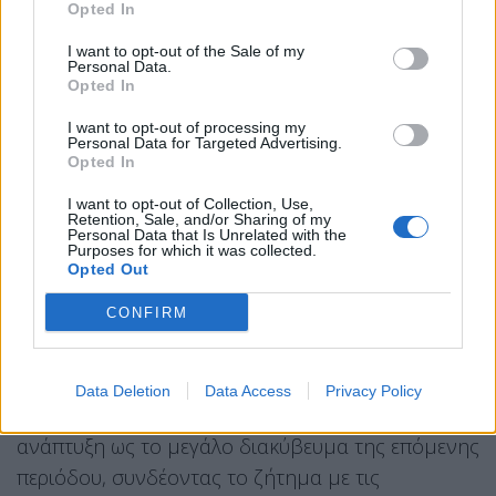
από το εξωτερικό και για «καλές θέσεις εργασίας»,
Opted In
αναγνωρίζοντας ωστόσο ότι «υπάρχουν πολλοί
I want to opt-out of the Sale of my
που δυσκολεύονται».
Personal Data.
Opted In
Ανατρέχοντας στην
προηγούμενη δεκαετία,
I want to opt-out of processing my
Personal Data for Targeted Advertising.
π
εριέγραψε την περίοδο της ενισχυμένης
Opted In
εποπτείας ως μια φάση χωρίς πολιτική συναίνεση
I want to opt-out of Collection, Use,
και με διαρκείς πιέσεις. Υποστήριξε ότι η
Retention, Sale, and/or Sharing of my
Personal Data that Is Unrelated with the
κυβέρνηση έδωσε προτεραιότητα στην
Purposes for which it was collected.
Opted Out
αποκατάσταση των μακροοικονομικών μεγεθών
και στην επίτευξη πρωτογενών πλεονασμάτων,
CONFIRM
ώστε να μπορέσει να εφαρμόσει πολιτικές με
κοινωνικό αποτύπωμα.
Data Deletion
Data Access
Privacy Policy
Στο ευρωπαϊκό επίπεδο, χαρακτήρισε την
ανάπτυξη ως το μεγάλο διακύβευμα της επόμενης
περιόδου, συνδέοντας το ζήτημα με τις