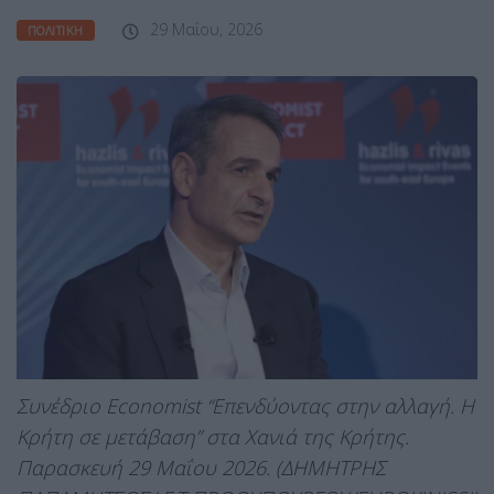
29 Μαΐου, 2026
ΠΟΛΙΤΙΚΉ
Συνέδριο Economist “Επενδύοντας στην αλλαγή. Η
Κρήτη σε μετάβαση” στα Χανιά της Κρήτης.
Παρασκευή 29 Μαΐου 2026. (ΔΗΜΗΤΡΗΣ