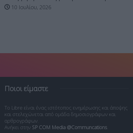
10 Ιουλίου, 2026
Ποιοι είμαστε
Το Libre είναι ένας ιστότοπος ενημέρωσης και άποψης
και στελεχώνεται από ομάδα δημοσιογράφων και
αρθρογράφων.
Ανήκει στην
SP COM Media @Communcations
.