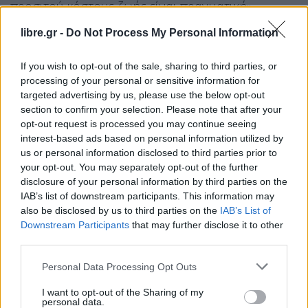
προσιτού κόστους ζωής είναι πραγματική»,
σημειώνοντας όμως ότι η απάντηση δεν μπορεί
libre.gr -
Do Not Process My Personal Information
να είναι «υποσχέσεις που δεν μπορούν να
τηρηθούν». Όπως είπε, κάθε παρέμβαση πρέπει να
If you wish to opt-out of the sale, sharing to third parties, or
processing of your personal or sensitive information for
γίνεται «
εντός των ορίων των δημοσιονομικών
targeted advertising by us, please use the below opt-out
δυνατοτήτων
».
section to confirm your selection. Please note that after your
opt-out request is processed you may continue seeing
Ο κ. Μητσοτάκης επανέλαβε ότι η κυβέρνηση
interest-based ads based on personal information utilized by
us or personal information disclosed to third parties prior to
διαθέτε
ι «ισχυρή νομιμοποίηση»,
καθώς έχει
your opt-out. You may separately opt-out of the further
εκλεγεί δύο φορές, και υποστήριξε ότι έχει
disclosure of your personal information by third parties on the
υλοποιήσει τις περισσότερες δεσμεύσεις της. Στο
IAB’s list of downstream participants. This information may
also be disclosed by us to third parties on the
IAB’s List of
επίκεντρο της δεύτερης θητείας, όπως τόνισε,
Downstream Participants
that may further disclose it to other
βρίσκεται
η ενίσχυση των εισοδημάτων,
με
third parties.
αναφορές στον κατώτατο μισθό των 950 ευρώ και
Personal Data Processing Opt Outs
τον μέσο μισθό που ξεπερνά τα 1.500 ευρώ.
Παράλληλα, έκανε λόγο για επιστροφή Ελλήνων
I want to opt-out of the Sharing of my
personal data.