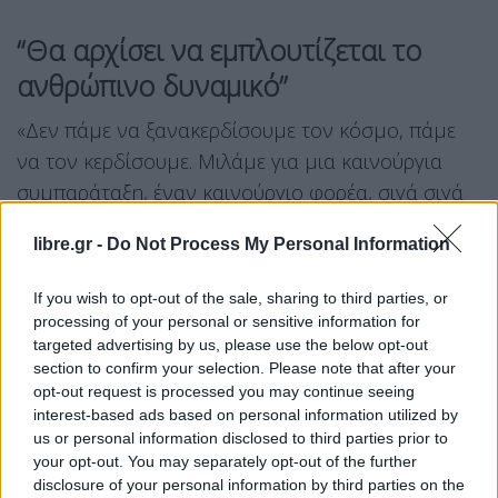
“Θα αρχίσει να εμπλουτίζεται το
ανθρώπινο δυναμικό”
«Δεν πάμε να ξανακερδίσουμε τον κόσμο, πάμε
να τον κερδίσουμε. Μιλάμε για μια καινούργια
συμπαράταξη, έναν καινούργιο φορέα, σιγά σιγά
βλέπουμε νέα πρόσωπα, θα αρχίσει να
libre.gr -
Do Not Process My Personal Information
εμπλουτίζεται το ανθρώπινο δυναμικό. Είναι ένα
κάλεσμα μιας ευρείας συμπαράταξης στο οποίο
If you wish to opt-out of the sale, sharing to third parties, or
χωράνε όλοι όσοι θέλουνε να προσφέρουν σε
processing of your personal or sensitive information for
αυτή την αλλαγή. Αυτό που θέλουμε να κομίσουμε
targeted advertising by us, please use the below opt-out
section to confirm your selection. Please note that after your
είναι έναν καινούργιο αέρα, ένα καινούργιο
opt-out request is processed you may continue seeing
πνεύμα και ένα καινούργιο πρόγραμμα το οποίο
interest-based ads based on personal information utilized by
σιγά σιγά θα αρχίσει να συν-διαμορφώνεται μαζί
us or personal information disclosed to third parties prior to
your opt-out. You may separately opt-out of the further
με όλους όσους μας ακολουθούνε και θα
disclosure of your personal information by third parties on the