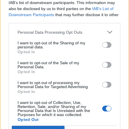
παρουσιαστεί ανά τομέα σιγά σιγά. Αυτό που
IAB’s list of downstream participants. This information may
θέλουμε να κερδίσουμε είναι τον κόσμο με ένα
also be disclosed by us to third parties on the
IAB’s List of
Downstream Participants
that may further disclose it to other
ρεαλιστικό, εφαρμόσιμο πρόγραμμα από την
third parties.
πρώτη κιόλας μέρα διακυβέρνησης», συμπλήρωσε
Personal Data Processing Opt Outs
ο κ. Καρπουχτσής.
I want to opt-out of the Sharing of my
“Θετικό ότι έχει κυβερνήσει ξανά ο
personal data.
Opted In
Αλέξης Τσίπρας”
I want to opt-out of the Sale of my
Μιλώντας για τον Αλέξη Τσίπρα, ο κ. Καρπουχτσής
Personal Data.
Opted In
χαρακτήρισε θετικό το γεγονός ότι «έχει
ξανακυβερνήσει γιατί έχει κριθεί σε ένα βασικό
I want to opt-out of processing my
Personal Data for Targeted Advertising.
τομέα, στον τομέα της εντιμότητας και της
Opted In
καθαρής διαχείρισης του δημοσίου χρήματος».
I want to opt-out of Collection, Use,
Retention, Sale, and/or Sharing of my
Τι είπε για τον “πατριωτικό φόρο”
Personal Data that Is Unrelated with the
Purposes for which it was collected.
Opted Out
Για τον «πατριωτικό φόρο», ο αναπληρωτής