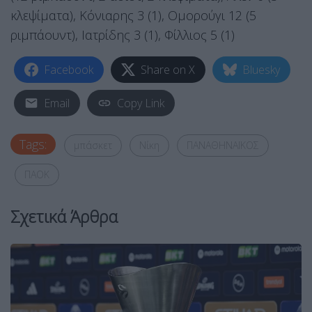
κλεψίματα), Κόνιαρης 3 (1), Ομορούγι 12 (5
ριμπάουντ), Ιατρίδης 3 (1), Φίλλιος 5 (1)
Facebook
Share on X
Bluesky
Email
Copy Link
Tags:
μπάσκετ
Νίκη
ΠΑΝΑΘΗΝΑΪΚΟΣ
ΠΑΟΚ
Σχετικά Άρθρα