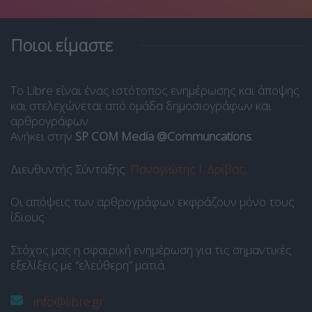
Ποιοι είμαστε
Το Libre είναι ένας ιστότοπος ενημέρωσης και άποψης
και στελεχώνεται από ομάδα δημοσιογράφων και
αρθρογράφων.
Ανήκει στην
SP COM Media @Communcations
.
Διευθυντής Σύνταξης:
Παναγιώτης Ι. Δρίβας
.
Οι απόψεις των αρθρογράφων εκφράζουν μόνο τους
ίδιους.
Στόχος μας η σφαιρική ενημέρωση για τις σημαντικές
εξελίξεις με “ελεύθερη” ματιά.
info@libre.gr