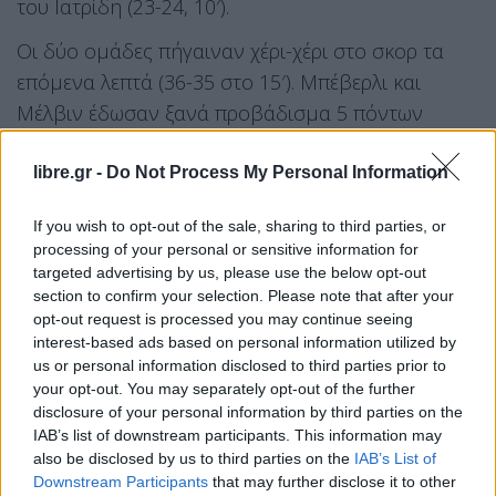
του Ιατρίδη (23-24, 10′).
Οι δύο ομάδες πήγαιναν χέρι-χέρι στο σκορ τα
επόμενα λεπτά (36-35 στο 15′). Μπέβερλι και
Μέλβιν έδωσαν ξανά προβάδισμα 5 πόντων
στους φιλοξενούμενους (38-43 στο 17′), όμως
Γκραντ και Ναν απάντησαν αμέσως (43-43 στο
libre.gr -
Do Not Process My Personal Information
18′). Ο δικέφαλος του Βορρά πήγε τελικά στα
If you wish to opt-out of the sale, sharing to third parties, or
αποδυτήρια στο +5 (45-50), έχοντας βρει 15
processing of your personal or sensitive information for
πόντους στον αιφνιδιασμό.
targeted advertising by us, please use the below opt-out
section to confirm your selection. Please note that after your
opt-out request is processed you may continue seeing
Στο 23′ ο ΠΑΟΚ ξέφυγε για πρώτη φορά με 9
interest-based ads based on personal information utilized by
πόντους (54-63). Ο Παναθηναϊκός απάντησε με 8-
us or personal information disclosed to third parties prior to
0 για να πλησιάσει σε 62-63 (24’15”), ενώ
your opt-out. You may separately opt-out of the further
disclosure of your personal information by third parties on the
προσπέρασε με 67-66 ένα λεπτό αργότερα. Μουρ
IAB’s list of downstream participants. This information may
και Μέλβιν έγραψαν το 68-71, ενώ το τριφύλλι
also be disclosed by us to third parties on the
IAB’s List of
έτρεξε σερί 7-0 για το 75-71 στο 28’30”. Η τρίτη
Downstream Participants
that may further disclose it to other