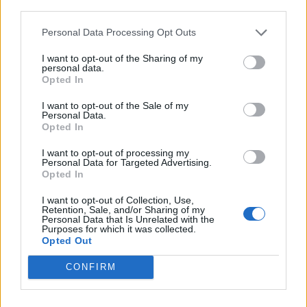
third parties.
περίοδος έληξε στο 77-75.
Personal Data Processing Opt Outs
Ναν και Όσμαν έδωσαν αέρα 8 πόντων (83-75)
στους γηπεδούχους στο 31′. Με ένα επιμέρους 1-7
I want to opt-out of the Sharing of my
personal data.
ο ΠΑΟΚ πλησίασε σε απόσταση κατοχής (84-82
Opted In
στο 32’40”). Στο 35′ η ομάδα του Αταμάν πήρε για
I want to opt-out of the Sale of my
πρώτη φορά διψήφια απόσταση (95-84), όμως οι
Personal Data.
Opted In
Ομορούγι και Ταϊρί έφεραν τον δικέφαλο στο -4
(95-91) στο 36’30”. Ακολούθησαν λάθος του ΠΑΟΚ,
I want to opt-out of processing my
Personal Data for Targeted Advertising.
λάθος του Παναθηναϊκού, νέο λάθος του ΠΑΟΚ
Opted In
και άστοχο τρίποντο του Ναν. Ο Μουρ σούταρε
I want to opt-out of Collection, Use,
από μακριά, αλλά πατούσε τη γραμμή και έγραψε
Retention, Sale, and/or Sharing of my
Personal Data that Is Unrelated with the
το 95-93, ενώ ο Όσμαν έβαλε 1/2 βολές για το 96-
Purposes for which it was collected.
Opted Out
93 με 1’12” για το τέλος.
CONFIRM
Ο Ναν αποβλήθηκε με πέμπτο φάουλ, ο Ταϊρί
έβαλε την πρώτη βολή, έχασε τη δεύτερη, ο