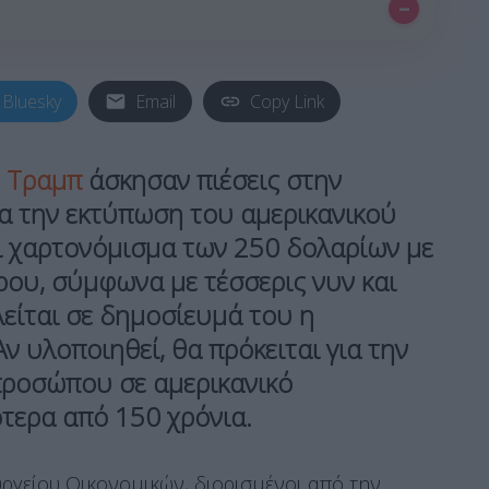
–
Bluesky
Email
Copy Link
 Τραμπ
άσκησαν πιέσεις στην
ια την εκτύπωση του αμερικανικού
ι
χαρτονόμισμα των 250 δολαρίων με
ρου
, σύμφωνα με τέσσερις νυν και
είται σε δημοσίευμά του η
ν υλοποιηθεί, θα πρόκειται για την
προσώπου σε αμερικανικό
ότερα από 150 χρόνια
.
υργείου Οικονομικών, διορισμένοι από την