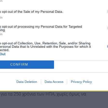
In
με τον Τραμπ. Ο Βρετανός ζωγράφος Ίαν
όεδρος πρότεινε αλλαγές στο αρχικό σχέδιο,
o opt-out of the Sale of my Personal Data.
ρικανικής σημαίας και ενός λογοτύπου για
In
ΠΑ. «
Του αρέσει να με αποκαλεί τον αγαπημένο
to opt-out of processing my Personal Data for Targeted
ing.
ντερ, πρώην κολυμβητής και DJ, που
In
 βασίλισσας Ελισάβετ Β΄ και άλλων
o opt-out of Collection, Use, Retention, Sale, and/or Sharing
ersonal Data that Is Unrelated with the Purposes for which it
lected.
Out
CONFIRM
ή πρόσωπο σε αμερικανικό νόμισμα ήταν το
α από την απεικόνιση στελέχους του Υπουργείου
ντς. Πέρυσι κατατέθηκε στο Κογκρέσο
Data Deletion
Data Access
Privacy Policy
οφορία χαρτονομίσματος των 250 δολαρίων με
για τα 250 χρόνια των ΗΠΑ, χωρίς όμως να