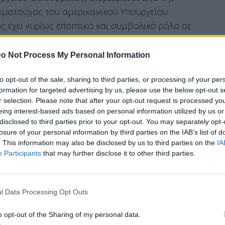
ματούχος του αμερικανικού Υπουργείου
 έχει κυρίως εποπτικό και συμβολικό ρόλο σε
 του να εμφανίζεται στα αμερικανικά
ουργού Οικονομικών, και ο σύμβουλός του,
o Not Process My Personal Information
ένα το προσωπικό του Γραφείου Χαρακτικής και
to opt-out of the sale, sharing to third parties, or processing of your per
δια του χαρτονομίσματος.
formation for targeted advertising by us, please use the below opt-out s
r selection. Please note that after your opt-out request is processed y
eing interest-based ads based on personal information utilized by us or
disclosed to third parties prior to your opt-out. You may separately opt-
Μπιτς τον Αύγουστο και τον Σεπτέμβριο
losure of your personal information by third parties on the IAB’s list of
υ
δοκιμαστικά σχέδια για το χαρτονόμισμα,
. This information may also be disclosed by us to third parties on the
IA
Participants
that may further disclose it to other third parties.
ίζει το πρόσωπο του Προέδρου Ντόναλντ Τραμπ
250 δολαρίων
, ανάμεσα στις υπογραφές του
ών, Σκοτ Μπέσεντ, σύμφωνα με έναν από τους
l Data Processing Opt Outs
αν στην κατοχή της Washington Post.
o opt-out of the Sharing of my personal data.
ε το πρότυπο αυτό χαρτονόμισμα, ανέφερε στην