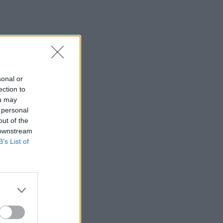
sonal or
ection to
ou may
 personal
out of the
 downstream
B’s List of