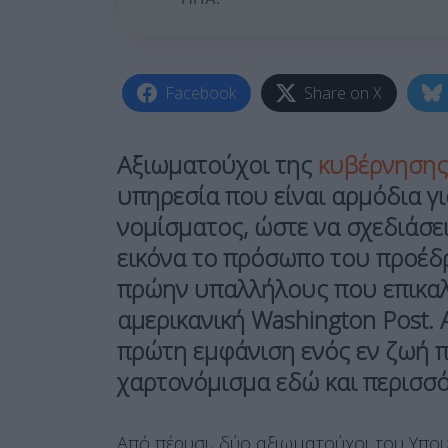
Facebook
Share on X
Αξιωματούχοι της
κυβέρνησης
υπηρεσία που είναι αρμόδια γ
νομίσματος, ώστε να σχεδιάσε
εικόνα το πρόσωπο του προέδ
πρώην υπαλλήλους που επικαλ
αμερικανική Washington Post. Α
πρώτη εμφάνιση ενός εν ζωή 
χαρτονόμισμα εδώ και περισσ
Από πέρυσι, δύο αξιωματούχοι του Υπο