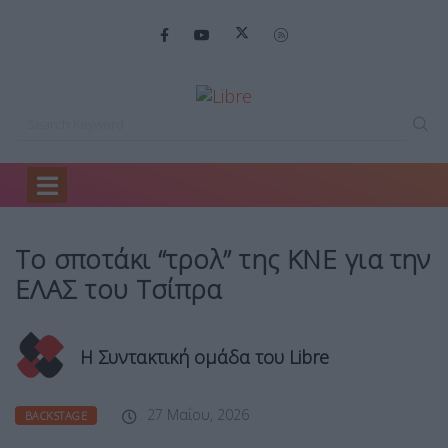
Home
Backstage
Το σποτάκι “τρολ”…
Το σποτάκι “τρολ” της ΚΝΕ για την
ΕΛΑΣ του Τσίπρα
Η Συντακτική ομάδα του Libre
27 Μαΐου, 2026
BACKSTAGE