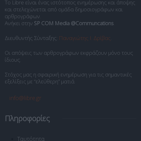
Το Libre είναι ένας ιστότοπος ενημέρωσης και άποψης
και στελεχώνεται από ομάδα δημοσιογράφων και
αρθρογράφων.
Ανήκει στην
SP COM Media @Communcations
.
Διευθυντής Σύνταξης:
Παναγιώτης Ι. Δρίβας
.
Οι απόψεις των αρθρογράφων εκφράζουν μόνο τους
ίδιους.
Στόχος μας η σφαιρική ενημέρωση για τις σημαντικές
εξελίξεις με “ελεύθερη” ματιά.
info@libre.gr
Πληροφορίες
Ταυτότητα