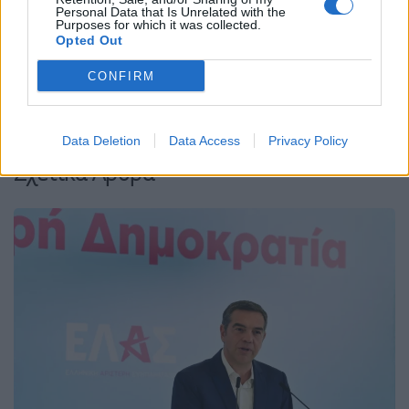
Personal Data that Is Unrelated with the
Email
Copy Link
Purposes for which it was collected.
Opted Out
Tags:
CONFIRM
ΒΙΝΤΕΟ
ΕΛΑΣ
ΚΝΕ
ΣΠΟΤ
ΤΡΟΛΑΡΙΣΜΑ
ΤΣΙΠΡΑΣ
Data Deletion
Data Access
Privacy Policy
Σχετικά Άρθρα