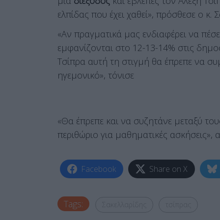
μία
διέξοδος
και έβλεπες τον Αλέξη Τσ
ελπίδας που έχει χαθεί», πρόσθεσε ο κ. 
«Αν πραγματικά μας ενδιαφέρει να πέσ
εμφανίζονται στο 12-13-14% στις δημο
Τσίπρα αυτή τη στιγμή θα έπρεπε να συ
ηγεμονικό», τόνισε
«Θα έπρεπε και να συζητάνε μεταξύ του
περιθώριο για μαθηματικές ασκήσεις», 
Facebook
Share on X
Tags:
Σακελλαρίδης
τσίπρας