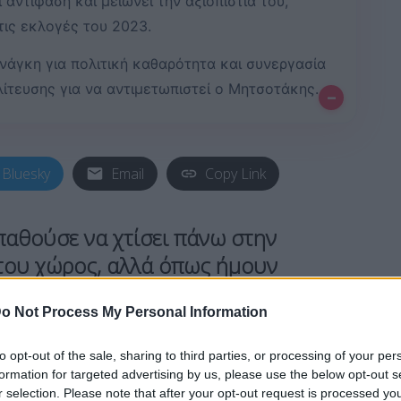
 αντίφαση και μειώνει την αξιοπιστία του,
τις εκλογές του 2023.
ανάγκη για πολιτική καθαρότητα και συνεργασία
ίτευσης για να αντιμετωπιστεί ο Μητσοτάκης.
–
Bluesky
Email
Copy Link
παθούσε να χτίσει πάνω στην
 του χώρος, αλλά όπως ήμουν
ολύ σίγουρος ότι το δεξί φλας δεν θα
o Not Process My Personal Information
ο Γαβριήλ
 εξελίξεις αναφορικά με το νέο
to opt-out of the sale, sharing to third parties, or processing of your per
formation for targeted advertising by us, please use the below opt-out s
r selection. Please note that after your opt-out request is processed y