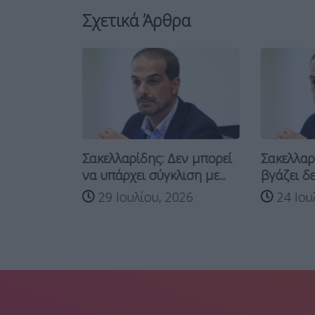
Σχετικά Άρθρα
Σακελλαρίδης: Δεν μπορεί
Σακελλαρ
 για
να υπάρχει σύγκλιση με...
βγάζει δε
να πουλάει
29 Ιουλίου, 2026
24 Ιου
026