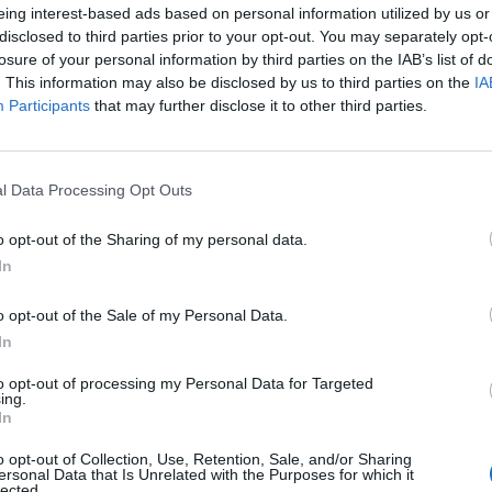
eing interest-based ads based on personal information utilized by us or
της ΕΛΑΣ, είπε ότι «ήταν μία ομιλία γενικόλογη
disclosed to third parties prior to your opt-out. You may separately opt-
losure of your personal information by third parties on the IAB’s list of
ακούγαμε 2023, 2022,2021» και τόνισε ότι
. This information may also be disclosed by us to third parties on the
IA
 κ. Τσίπρας απευθύνεται σε
δύο ακροατήρια
.
Participants
that may further disclose it to other third parties.
l Data Processing Opt Outs
μδα
με την παραπομπή δηλαδή στον
τό
και στον Άρη Βελουχιώτη. Πολύς κόσμος θα
o opt-out of the Sharing of my personal data.
ι και με το όνομα παίζει και στα δύο
In
α μπορούσε να πει ότι είναι προσόν. Θα είναι
o opt-out of the Sale of my Personal Data.
διαφορετικές δεξαμενές
», είπε ειδικότερα και
In
α ραχοκοκαλιά πολιτική και ιδεολογική που θα
α που προκαλεί η κυβέρνηση».
to opt-out of processing my Personal Data for Targeted
ing.
In
o opt-out of Collection, Use, Retention, Sale, and/or Sharing
ersonal Data that Is Unrelated with the Purposes for which it
lected.