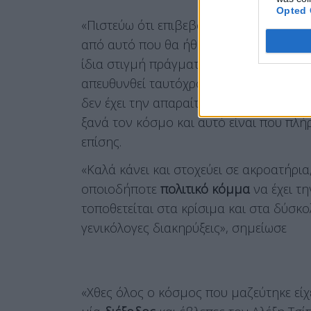
Opted 
«Πιστεύω ότι επιβεβαιώνεται ότι ο Τσίπρ
από αυτό που θα ήθελε ένας αριστερός π
ίδια στιγμή πράγματα τα οποία είναι κα
απευθυνθεί ταυτόχρονα σε
άλλα ακροατ
δεν έχει την απαραίτητη αξιοπιστία η ο
ξανά τον κόσμο και αυτό είναι που πλήρ
επίσης.
«Καλά κάνει και στοχεύει σε ακροατήρια,
οποιοδήποτε
πολιτικό κόμμα
να έχει τη
τοποθετείται στα κρίσιμα και στα δύσκο
γενικόλογες διακηρύξεις», σημείωσε
«Χθες όλος ο κόσμος που μαζεύτηκε είχ