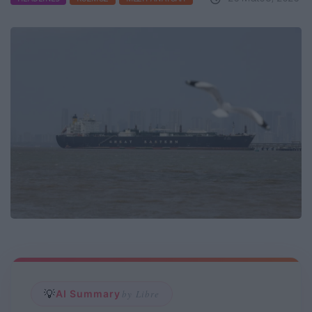
💡
AI Summary
by Libre