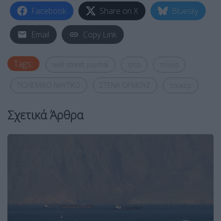
Facebook
Share on X
Bluesky
Email
Copy Link
Tags:
wall street journal
ηπα
πλοία
ΠΟΛΕΜΙΚΟ ΝΑΥΤΙΚΟ
ΣΤΕΝΑ ΟΡΜΟΥΖ
τανκερ
Σχετικά Άρθρα