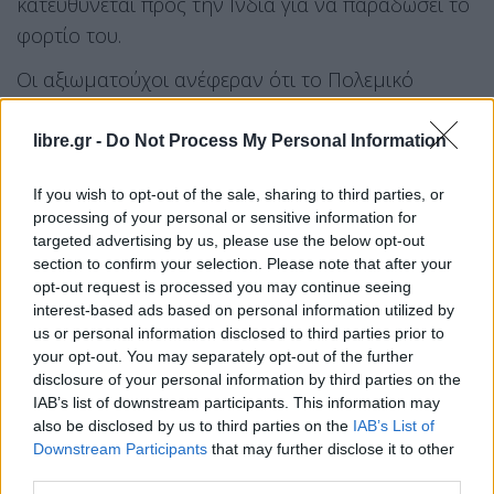
κατευθύνεται προς την Ινδία για να παραδώσει το
φορτίο του.
Οι αξιωματούχοι ανέφεραν ότι το Πολεμικό
Ναυτικό σχεδιάζει να βοηθήσει περίπου δώδεκα
πλοία, συμπεριλαμβανομένων δεξαμενόπλοιων
libre.gr -
Do Not Process My Personal Information
και πλοίων μεταφοράς εμπορευματοκιβωτίων, να
If you wish to opt-out of the sale, sharing to third parties, or
διασχίσουν τη θαλάσσια οδό τις επόμενες ημέρες.
processing of your personal or sensitive information for
targeted advertising by us, please use the below opt-out
Ωστόσο, ένας εκπρόσωπος της Κεντρικής
section to confirm your selection. Please note that after your
Διοίκησης των ΗΠΑ (CENTCOM) ξεκαθάρισε ότι οι
opt-out request is processed you may continue seeing
interest-based ads based on personal information utilized by
ΗΠΑ δεν αρχίζουν εκ νέου την «Επιχείρηση
us or personal information disclosed to third parties prior to
Ελευθερία» και ότι οι πληροφορίες που αναφέρουν
your opt-out. You may separately opt-out of the further
ότι η επιχείρηση ξαναρχίζει είναι ανακριβείς.
disclosure of your personal information by third parties on the
IAB’s list of downstream participants. This information may
Νωρίτερα τον Μάιο, ο πρόεδρος των ΗΠΑ,
also be disclosed by us to third parties on the
IAB’s List of
Downstream Participants
that may further disclose it to other
Ντόναλντ Τραμπ ανακοίνωσε την «Επιχείρηση
third parties.
Ελευθερία» με στόχο την αποκατάσταση της