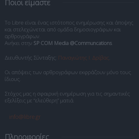
Ποιοι είμαστε
Το Libre είναι ένας ιστότοπος ενημέρωσης και άποψης
και στελεχώνεται από ομάδα δημοσιογράφων και
αρθρογράφων.
Ανήκει στην
SP COM Media @Communcations
.
Διευθυντής Σύνταξης:
Παναγιώτης Ι. Δρίβας
.
Οι απόψεις των αρθρογράφων εκφράζουν μόνο τους
ίδιους.
Στόχος μας η σφαιρική ενημέρωση για τις σημαντικές
εξελίξεις με “ελεύθερη” ματιά.
info@libre.gr
Πληροφορίες