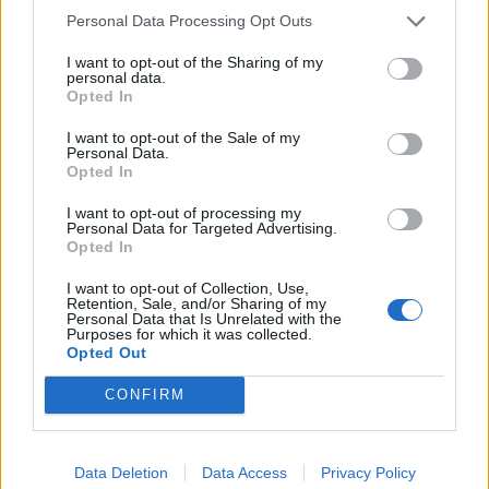
εμπορικής ναυτιλιακής κίνησης μέσω της
Personal Data Processing Opt Outs
στρατηγικής θαλάσσιας οδού. Ο Αμερικανός
I want to opt-out of the Sharing of my
personal data.
πρόεδρος ανακάλεσε αργότερα το σχέδιο, αφού η
Opted In
Σαουδική Αραβία φέρεται να είχε αναστείλει την
I want to opt-out of the Sale of my
πρόσβαση του αμερικανικού στρατού σε
Personal Data.
Opted In
στρατηγικής σημασίας βάσεις και στον εναέριο
χώρο που απαιτούνταν για την επιχείρηση.
I want to opt-out of processing my
Personal Data for Targeted Advertising.
Opted In
I want to opt-out of Collection, Use,
Retention, Sale, and/or Sharing of my
Personal Data that Is Unrelated with the
Purposes for which it was collected.
Opted Out
CONFIRM
Data Deletion
Data Access
Privacy Policy