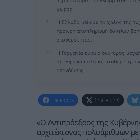
δημοσιονομικού ελλείμματος και β
χώρας.
✨
Η Ελλάδα μείωσε το χρέος της τα
πρόωρη αποπληρωμή δανείων βοήθ
σταθερότητας.
✨
Η Γερμανία είναι ο δεύτερος μεγα
προσφέρει πολιτική σταθερότητα κ
επενδύσεις.
Facebook
Share on X
«Ο Αντιπρόεδρος της Κυβέρν
αρχιτέκτονας πολυάριθμων με