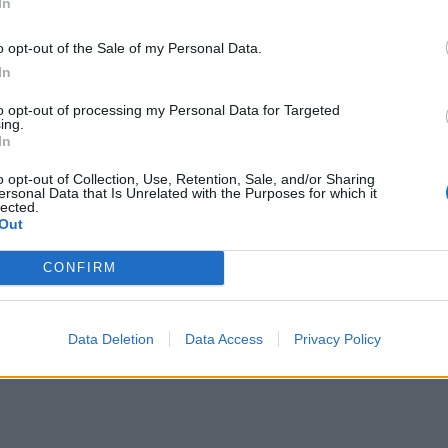
In
ηδάκη
που φιλοξενεί η εφημερίδα: «Καταφέραμε
 το 2018 σε 9,5%, φτάνοντας έτσι στον μέσο
o opt-out of the Sale of my Personal Data.
λη, απλοποιήσαμε το πλαίσιο για την έγκριση
In
γενναιόδωρα κίνητρα στην Ευρώπη για νεοφυείς
to opt-out of processing my Personal Data for Targeted
ing.
In
υ αντιπροέδρου της κυβέρνησης στο Βερολίνο η
o opt-out of Collection, Use, Retention, Sale, and/or Sharing
ersonal Data that Is Unrelated with the Purposes for which it
ιπρόεδρος της Κυβέρνησης Κωστής Χατζηδάκης
lected.
ί του αριθμούς που πιθανότατα τον καθιστούν
Out
ομιλητών του: το Ακαθάριστο Εγχώριο Προϊόν
CONFIRM
ι – σημαντικά περισσότερο από τον μέσο όρο
 η Ελλάδα ήταν μάλιστα μία από τις μόλις πέντε
ισοζύγιο: το πλεόνασμα ανήλθε στο 1,7% του
Data Deletion
Data Access
Privacy Policy