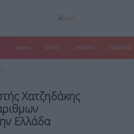
Σ
ΕΛΛΑΔΑ
SPORTS
OPINIONS
ΠΟΛΙΤΙΣΜΟΣ
τής…
στής Χατζηδάκης
άριθμων
ην Ελλάδα