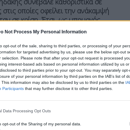
ζηδάκης συνέβαλε καθοριστικά σε
 στις οποίες οφείλει την ανάκαμψή
ταν σε κρίση. Έτσι, ως υπουργός
έσεων, θέσπισε μια μεταρρύθμιση
o Not Process My Personal Information
έπει, μεταξύ άλλων, πιο ευέλικτα
καταγραφή του χρόνου εργασίας.
to opt-out of the sale, sharing to third parties, or processing of your per
formation for targeted advertising by us, please use the below opt-out s
 των υπερωριών σε πραγματικό
r selection. Please note that after your opt-out request is processed y
δήλωτης εργασίας. Ως υπουργός
eing interest-based ads based on personal information utilized by us or
disclosed to third parties prior to your opt-out. You may separately opt-
έθεσε την καταπολέμηση της
losure of your personal information by third parties on the IAB’s list of
τα».
. This information may also be disclosed by us to third parties on the
IA
Participants
that may further disclose it to other third parties.
επορτάζ της γερμανικής εφημερίδας
της
ελληνικής οικονομίας
.
l Data Processing Opt Outs
o opt-out of the Sharing of my personal data.