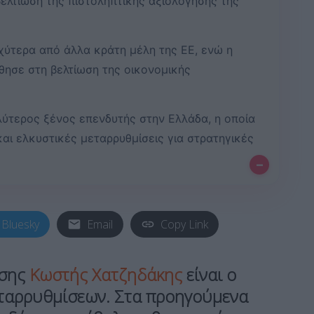
ελτίωση της πιστοληπτικής αξιολόγησης της
χύτερα από άλλα κράτη μέλη της ΕΕ, ενώ η
ησε στη βελτίωση της οικονομικής
λύτερος ξένος επενδυτής στην Ελλάδα, η οποία
αι ελκυστικές μεταρρυθμίσεις για στρατηγικές
–
Bluesky
Email
Copy Link
ησης
Κωστής Χατζηδάκης
είναι ο
ταρρυθμίσεων. Στα προηγούμενα