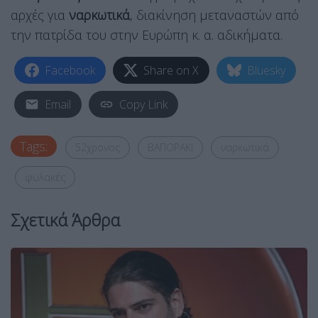
αρχές για
ναρκωτικά
, διακίνηση μεταναστών από
την πατρίδα του στην Ευρώπη κ. α. αδικήματα.
Facebook
Share on X
Bluesky
Email
Copy Link
Tags:
52χρονος
ΒΑΠΟΡΑΚΙ
ναρκωτικά
φυλακές
Σχετικά Άρθρα