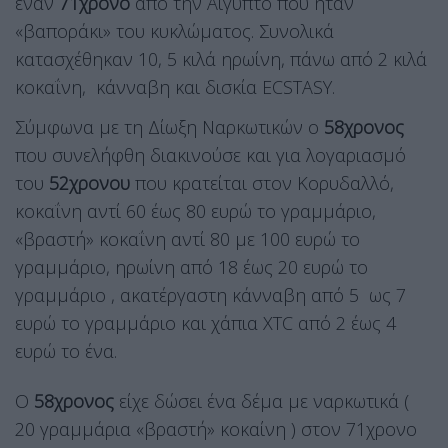
έναν
71χρονο
από την Αίγυπτο που ήταν
«βαποράκι» του κυκλώματος. Συνολικά
κατασχέθηκαν 10, 5 κιλά ηρωίνη, πάνω από 2 κιλά
κοκαΐνη, κάνναβη και δισκία ECSTASY.
Σύμφωνα με τη Δίωξη Ναρκωτικών ο
58χρονος
που συνελήφθη διακινούσε και για λογαριασμό
του
52χρονου
που κρατείται στον Κορυδαλλό,
κοκαΐνη αντί 60 έως 80 ευρώ το γραμμάριο,
«βραστή» κοκαΐνη αντί 80 με 100 ευρώ το
γραμμάριο, ηρωίνη από 18 έως 20 ευρώ το
γραμμάριο , ακατέργαστη κάνναβη από 5 ως 7
ευρώ το γραμμάριο και χάπια XTC από 2 έως 4
ευρώ το ένα.
Ο
58χρονος
είχε δώσει ένα δέμα με ναρκωτικά (
20 γραμμάρια «βραστή» κοκαίνη ) στον 71χρονο