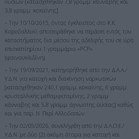
ουσιών [κατασχέθηκαν 7,8 γραμμ. κάνναβης και
3,8 γραμμ. κοκαΐνης].
– Την 10/10/2015, όντας έγκλειστος στο Κ.Κ.
Κορυδαλλού, αποπειράθηκε να περάσει εντός του
καταστήματος δια μέσου της αδελφής του σε ώρα
επισκεπτηρίου 1 γραμμάριο «PCP»
(φαινουκλιδίνη).
– Την 19/09/2021, κατηγορήθηκε από την Δ.Α.Α./
Υ.Δ.Ν. για κατοχή και διακίνηση ναρκωτικών
[κατασχέθηκαν 240,1 γραμμ. κοκαΐνης, 6 γραμμ.
κρυσταλλικής μεθαμφεταμίνης, 2 γραμμ.
κάνναβης και 5,8 γραμμ. άγνωστης ουσίας] καθώς
και για παρ. Ν. Περί Αλλοδαπών.
– Την 02/05/2026, συνελήφθη από την Δ.Α.Ο.Ε./
Υ.Δ.Ν. με δύο (2) ακόμη άτομα για κατοχή και