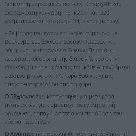
διακίνηση ναρκωτικών ουσιών. [Κατασχέθηκαν
ακατέργαστη κάνναβη -15- κιλών και -320-
γραμμαρίων και κοκαΐνη -134,5- γραμμαρίων].
– Σε βάρος του έχουν επιβληθεί σύμφωνα με
Βούλευμα Συμβουλίου Εφετών Πειραιώς και
σύμφωνα με παραγγελία Εφετών Πειραιά, οι
περιοριστικοί όροι: α) της διαμονής του στην
Κόρινθο, β) της εμφάνισης του κάθε Α’ πενθήμερο
εκάστου μηνός στο Τ.Α. Κορίνθου και γ) της
απαγόρευσης εξόδου από τη χώρα.
Ο 58χρονος
έχει κατηγορηθεί για μεταφορά
μεταναστών, για συμμετοχή σε εγκληματική
οργάνωση, αρπαγή, ληστεία και παράβαση του
νόμου περί όπλων.
Ο Αιγύπτιος
που συνελήφθη είχε απασχολήσει τις