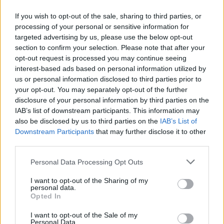
συσκευασίας ναρκωτικών.
If you wish to opt-out of the sale, sharing to third parties, or
processing of your personal or sensitive information for
Σύμφωνα με πληροφορίες του
libre
στο
targeted advertising by us, please use the below opt-out
section to confirm your selection. Please note that after your
διαμέρισμα αυτό και συγκεκριμένα σε σταθερή
opt-out request is processed you may continue seeing
επιφάνεια, σε πλακάκι τοίχου στην τουαλέτα πάνω
interest-based ads based on personal information utilized by
από το καζανάκι βρέθηκε παλαμικό αποτύπωμα
us or personal information disclosed to third parties prior to
your opt-out. You may separately opt-out of the further
που όπως προέκυψε στα εργαστήρια της
ΕΛ.ΑΣ
ένα
disclosure of your personal information by third parties on the
τμήμα του ταυτίζεται με το αποτύπωμα της δεξιάς
IAB’s list of downstream participants. This information may
παλάμης του 52χρονου που κρατείται στον
also be disclosed by us to third parties on the
IAB’s List of
Downstream Participants
that may further disclose it to other
Κορυδαλλό. Προφανώς ο
52χρονος
Αλβανός είχε
third parties.
βρεθεί στην «αποθήκη ναρκωτικών» πριν τη
σύλληψή του στις 2/5/2026.
Personal Data Processing Opt Outs
Ακολουθεί αναλυτικά ο φάκελος του
I want to opt-out of the Sharing of my
personal data.
52χρονου:
Opted In
I want to opt-out of the Sale of my
– Την 13/05/1998, κατηγορήθηκε από το Α.Τ.
Personal Data.