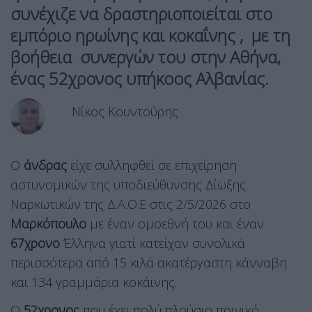
συνέχιζε να δραστηριοποιείται στο
εμπόριο ηρωίνης και κοκαΐνης , με τη
βοήθεια συνεργών του στην Αθήνα,
ένας 52χρονος υπήκοος Αλβανίας.
Νίκος Κουντούρης
Ο
άνδρας
είχε συλληφθεί σε επιχείρηση
αστυνομικών της υποδιεύθυνσης Δίωξης
Ναρκωτικών της Δ.Α.Ο.Ε στις 2/5/2026 στο
Μαρκόπουλο
με έναν ομοεθνή του και έναν
67χρονο
Έλληνα γιατί κατείχαν συνολικά
περισσότερα από 15 κιλά ακατέργαστη κάνναβη
και 134 γραμμάρια κοκάινης.
Ο
52χρονος
που έχει πολύ πλούσιο ποινικό