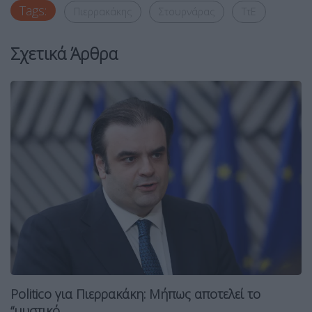
Tags:
Πιερρακάκης
Στουρνάρας
ΤτΕ
Σχετικά Άρθρα
Politico για Πιερρακάκη: Μήπως αποτελεί το
“μυστικό...