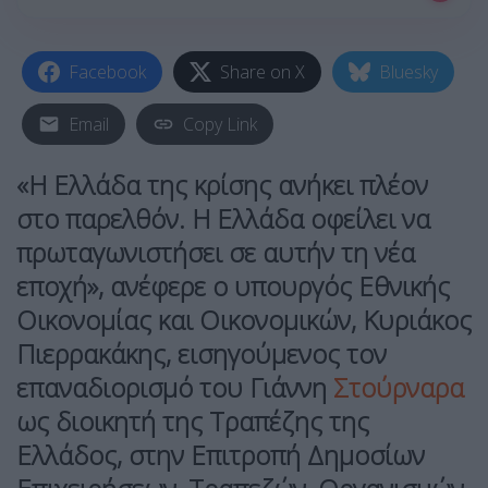
Facebook
Share on X
Bluesky
Email
Copy Link
«Η
Ελλάδα της κρίσης
ανήκει πλέον
στο παρελθόν. Η Ελλάδα οφείλει να
πρωταγωνιστήσει
σε αυτήν τη νέα
εποχή», ανέφερε ο υπουργός Εθνικής
Οικονομίας και Οικονομικών,
Κυριάκος
Πιερρακάκης,
εισηγούμενος τον
επαναδιορισμό του
Γιάννη
Στούρναρα
ως διοικητή της
Τραπέζης της
Ελλάδος,
στην Επιτροπή Δημοσίων