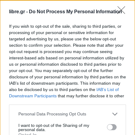
Επίσης, τόνισε ότι «η
επόμενη δεκαετία
θα κριθεί
libre.gr -
Do Not Process My Personal Information
όχι μόνο από την ανάπτυξη των οικονομιών, αλλά
και από την αξιοπιστία των επιλογών και την ισχύ
If you wish to opt-out of the sale, sharing to third parties, or
της κάθε χώρας μέσα στην Ευρώπη». Για την
processing of your personal or sensitive information for
targeted advertising by us, please use the below opt-out
κατάσταση στη
Μέση Ανατολή
επεσήμανε:
section to confirm your selection. Please note that after your
«Ελπίζουμε ότι οι ειρηνευτικές προσπάθειες στη
opt-out request is processed you may continue seeing
Μέση Ανατολή που βρίσκονται σε εξέλιξη θα
interest-based ads based on personal information utilized by
us or personal information disclosed to third parties prior to
αποδώσουν και θα οδηγήσουν σε μεγαλύτερη
your opt-out. You may separately opt-out of the further
σταθερότητα στην περιοχή. Ωστόσο, τα τελευταία
disclosure of your personal information by third parties on the
χρόνια εμπεδώσαμε με τον πιο δύσκολο και τον
IAB’s list of downstream participants. This information may
also be disclosed by us to third parties on the
IAB’s List of
πιο χαρακτηριστικό τρόπο ότι ζούμε σε μια εποχή
Downstream Participants
that may further disclose it to other
μεγάλων ανατροπών». «Ο πόλεμος στην
Ουκρανία
third parties.
ανέτρεψε δεδομένα δεκαετιών για την ασφάλεια
Personal Data Processing Opt Outs
και την ενέργεια. Η κρίση στη Μέση Ανατολή
υπογράμμισε πόσο εύθραυστη παραμένει η
I want to opt-out of the Sharing of my
personal data.
παγκόσμια σταθερότητα. Ο πληθωρισμός
Opted In