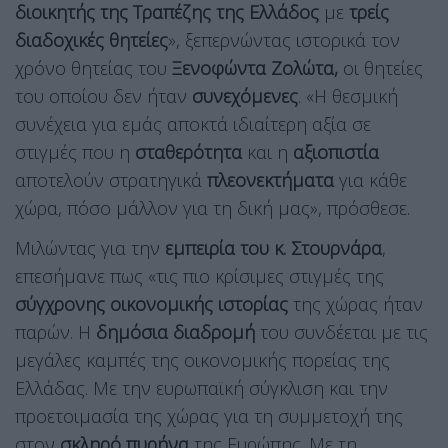
διοικητής της Τραπέζης της Ελλάδος
με
τρείς
διαδοχικές θητείες
», ξεπερνώντας ιστορικά τον
χρόνο θητείας του
Ξενοφώντα Ζολώτα,
οι θητείες
του οποίου δεν ήταν
συνεχόμενες
. «Η θεσμική
συνέχεια για εμάς αποκτά ιδιαίτερη αξία σε
στιγμές που η
σταθερότητα
και η
αξιοπιστία
αποτελούν στρατηγικά
πλεονεκτήματα
για κάθε
χώρα, πόσο μάλλον για τη δική μας», πρόσθεσε.
Μιλώντας για την
εμπειρία του κ. Στουρνάρα
,
επεσήμανε πως «τις πιο κρίσιμες στιγμές της
σύγχρονης οικονομικής ιστορίας
της χώρας ήταν
παρών. Η
δημόσια διαδρομή
του συνδέεται με τις
μεγάλες καμπές της οικονομικής πορείας της
Ελλάδας. Με την ευρωπαϊκή σύγκλιση και την
προετοιμασία της χώρας για τη συμμετοχή της
στον
σκληρό πυρήνα
της Ευρώπης. Με τη