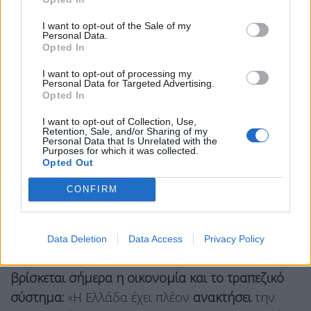
επέστρεψε βίαια στο παγκόσμιο οικονομικό
I want to opt-out of the Sale of my
σύστημα. Και η Ευρώπη καλείται πλέον να
Personal Data.
Opted In
χρηματοδοτήσει ταυτόχρονα την άμυνά της, την
πράσινη μετάβαση, την τεχνολογική της
I want to opt-out of processing my
Personal Data for Targeted Advertising.
αυτονομία και την ανταγωνιστικότητά της»,
Opted In
επεσήμανε για να συμπληρώσει: «Μέσα σε αυτό το
I want to opt-out of Collection, Use,
περιβάλλον, τα κράτη προφανώς αξιολογούνται
Retention, Sale, and/or Sharing of my
Personal Data that Is Unrelated with the
μέσα από τους
οικονομικούς τους δείκτες.
Όμως,
Purposes for which it was collected.
Opted Out
κρίνονται και από την ποιότητα των θεσμών τους,
τη σοβαρότητα των επιλογών τους και τα
CONFIRM
πρόσωπα που τα εκπροσωπούν στα ευρωπαϊκά και
διεθνή κέντρα αποφάσεων».
Data Deletion
Data Access
Privacy Policy
Ο κ. Πιερρακάκης έδωσε το στίγμα για το
πού
βρίσκεται σήμερα η οικονομία και το τραπεζικό
σύστημα:
«Η Ελλάδα έχει πλέον
ανακτήσει
την