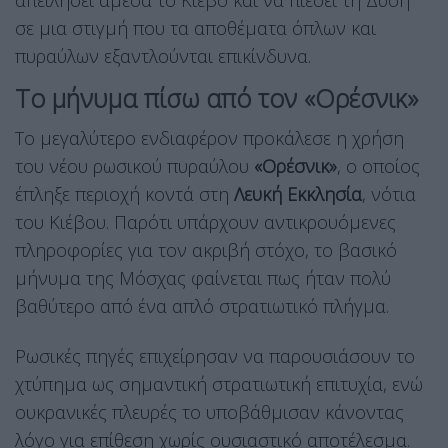
απειλήσει άμεσα το Κίεβο και να πιέσει τη Δύση
σε μια στιγμή που τα αποθέματα όπλων και
πυραύλων εξαντλούνται επικίνδυνα.
Το μήνυμα πίσω από τον «Ορέσνικ»
Το μεγαλύτερο ενδιαφέρον προκάλεσε η χρήση
του νέου ρωσικού πυραύλου
«Ορέσνικ»
, ο οποίος
έπληξε περιοχή κοντά στη
Λευκή Εκκλησία
, νότια
του Κιέβου. Παρότι υπάρχουν αντικρουόμενες
πληροφορίες για τον ακριβή στόχο, το βασικό
μήνυμα της Μόσχας φαίνεται πως ήταν πολύ
βαθύτερο από ένα απλό στρατιωτικό πλήγμα.
Ρωσικές πηγές επιχείρησαν να παρουσιάσουν το
χτύπημα ως σημαντική στρατιωτική επιτυχία, ενώ
ουκρανικές πλευρές το υποβάθμισαν κάνοντας
λόγο για επίθεση χωρίς ουσιαστικό αποτέλεσμα.