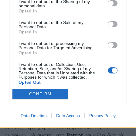
I want to opt-out of the Sharing of my
ουκρανικής Πολεμικής Αεροπορίας, δεν
personal data.
Opted In
καταρρίφθηκε κανένας πύραυλος
«Κινζάλ»
ή
«Ζιρκόν»
, ενώ από τους βαλλιστικούς
«Ισκαντέρ»
I want to opt-out of the Sale of my
Personal Data.
αναχαιτίστηκε μόλις ένα μέρος.
Opted In
Αυτό θεωρείται πλέον σοβαρό
καμπανάκι
I want to opt-out of processing my
Personal Data for Targeted Advertising.
κινδύνου
όχι μόνο για την
Ουκρανία
, αλλά και για
Opted In
τους δυτικούς συμμάχους της, οι οποίοι βλέπουν
I want to opt-out of Collection, Use,
ότι η ρωσική πυραυλική πίεση γίνεται ολοένα και
Retention, Sale, and/or Sharing of my
Personal Data that Is Unrelated with the
πιο δύσκολο να αναχαιτιστεί.
Purposes for which it was collected.
Opted Out
Η σκιά της Μέσης Ανατολής πάνω
CONFIRM
από την Ουκρανία
Πίσω από τα προβλήματα της ουκρανικής
Data Deletion
Data Access
Privacy Policy
αεράμυνας βρίσκεται, σύμφωνα με ουκρανικές και
δυτικές πηγές, η έλλειψη πυραύλων για τα
αμερικανικά συστήματα
Patriot
και άλλα δυτικά