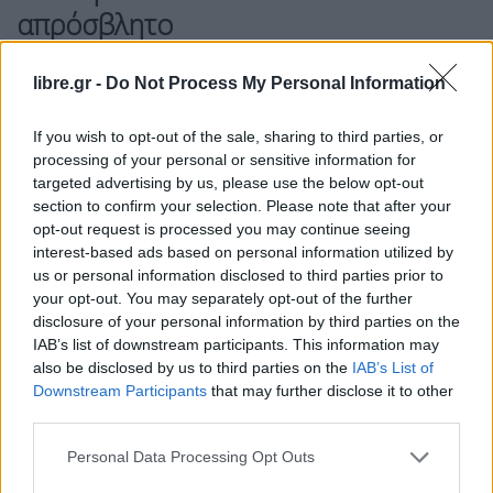
απρόσβλητο
Το δεύτερο και ίσως πιο σοβαρό στοιχείο της
libre.gr -
Do Not Process My Personal Information
επίθεσης αφορά την ίδια την άμυνα του
Κιέβου
.
Μέχρι πρόσφατα, η ουκρανική πρωτεύουσα
If you wish to opt-out of the sale, sharing to third parties, or
θεωρούνταν από τις πιο καλά προστατευμένες
processing of your personal or sensitive information for
targeted advertising by us, please use the below opt-out
πόλεις της χώρας χάρη στα δυτικά συστήματα
section to confirm your selection. Please note that after your
αεράμυνας και ιδιαίτερα στα αμερικανικά
opt-out request is processed you may continue seeing
συστήματα
Patriot
.
interest-based ads based on personal information utilized by
us or personal information disclosed to third parties prior to
Όμως αυτή τη φορά η εικόνα ήταν τελείως
your opt-out. You may separately opt-out of the further
disclosure of your personal information by third parties on the
διαφορετική.
IAB’s list of downstream participants. This information may
also be disclosed by us to third parties on the
IAB’s List of
Ουκρανικές στρατιωτικές πηγές παραδέχθηκαν ότι
Downstream Participants
that may further disclose it to other
μεγάλος αριθμός ρωσικών πυραύλων κατάφερε να
third parties.
περάσει την αεράμυνα. Ακόμη πιο ανησυχητικό
Personal Data Processing Opt Outs
είναι ότι, σύμφωνα με επίσημα στοιχεία της