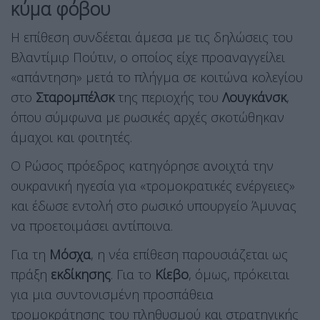
κύμα φόβου
Η επίθεση συνδέεται άμεσα με τις δηλώσεις του
Βλαντίμιρ Πούτιν, ο οποίος είχε προαναγγείλει
«απάντηση» μετά το πλήγμα σε κοιτώνα κολεγίου
στο
Σταρομπέλσκ
της περιοχής του
Λουγκάνσκ
,
όπου σύμφωνα με ρωσικές αρχές σκοτώθηκαν
άμαχοι και φοιτητές.
Ο Ρώσος πρόεδρος κατηγόρησε ανοιχτά την
ουκρανική ηγεσία για «τρομοκρατικές ενέργειες»
και έδωσε εντολή στο ρωσικό υπουργείο Άμυνας
να προετοιμάσει αντίποινα.
Για τη
Μόσχα
, η νέα επίθεση παρουσιάζεται ως
πράξη
εκδίκησης
. Για το
Κίεβο
, όμως, πρόκειται
για μια συντονισμένη προσπάθεια
τρομοκράτησης του πληθυσμού και στρατηγικής