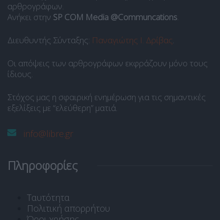
αρθρογράφων.
Ανήκει στην
SP COM Media @Communcations
.
Διευθυντής Σύνταξης:
Παναγιώτης Ι. Δρίβας
.
Οι απόψεις των αρθρογράφων εκφράζουν μόνο τους
ίδιους.
Στόχος μας η σφαιρική ενημέρωση για τις σημαντικές
εξελίξεις με “ελεύθερη” ματιά.
info@libre.gr
Πληροφορίες
Ταυτότητα
Πολιτική απορρήτου
Όροι χρήσης