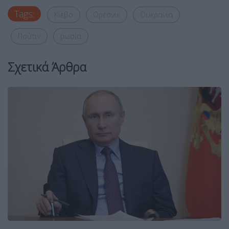
Tags:
Κίεβο
Ορέσνικ
Ουκρανία
Πούτιν
ρωσία
Σχετικά Άρθρα