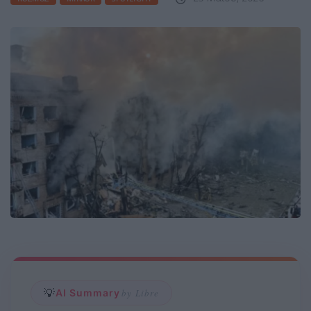
💡
AI Summary
by Libre