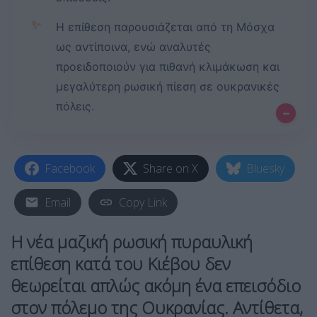
✨
Η επίθεση παρουσιάζεται από τη Μόσχα
ως αντίποινα, ενώ αναλυτές
προειδοποιούν για πιθανή κλιμάκωση και
μεγαλύτερη ρωσική πίεση σε ουκρανικές
πόλεις.
–
Facebook
Share on X
Bluesky
Email
Copy Link
Η νέα μαζική
ρωσική πυραυλική
επίθεση
κατά του
Κιέβου
δεν
θεωρείται απλώς ακόμη ένα επεισόδιο
στον πόλεμο της
Ουκρανίας
. Αντίθετα,