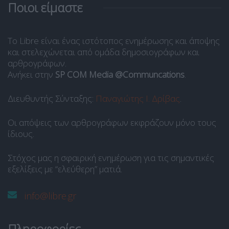
Ποιοι είμαστε
Το Libre είναι ένας ιστότοπος ενημέρωσης και άποψης
και στελεχώνεται από ομάδα δημοσιογράφων και
αρθρογράφων.
Ανήκει στην
SP COM Media @Communcations
.
Διευθυντής Σύνταξης:
Παναγιώτης Ι. Δρίβας
.
Οι απόψεις των αρθρογράφων εκφράζουν μόνο τους
ίδιους.
Στόχος μας η σφαιρική ενημέρωση για τις σημαντικές
εξελίξεις με “ελεύθερη” ματιά.
info@libre.gr
Πληροφορίες