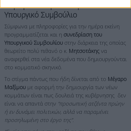
Μηνύματα Μητσοτάκη στο
Υπουργικό Συμβούλιο
Σύμφωνα με πληροφορίες για την ημέρα εκείνη
προγραμματίζεται και η
συνεδρίαση του
Υπουργικού Συμβουλίου
στην διάρκεια της οποίας
θεωρείτο πολύ πιθανό ο κ.
Μητσοτάκης
να
αναφερθεί στα νέα δεδομένα που δημιουργούνται
στο κομματικό σκηνικό.
Το στίγμα πάντως που ήδη δίνεται από το
Μέγαρο
Μαξίμου
με αφορμή την δημιουργία των νέων
κομμάτων είναι πως δουλειά της κυβέρνησης δεν
είναι να απαντά στην
“προσωπική ατζέντα πρώην
ή εν δυνάμει πολιτικών, αλλά να παραμένει
προσηλωμένη στο έργο της”.