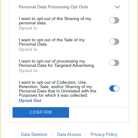
Αγεφύρωτο το χάσμα με Σαμαρά
Personal Data Processing Opt Outs
Την ίδια ώρα, η χθεσινή νέα παρέμβαση του
I want to opt-out of the Sharing of my
πρώην πρωθυπουργού, Αντώνη
Σαμαρά
, ο οποίος
personal data.
Opted In
άσκησε από το βήμα της Βουλής την πιο σκληρή,
ίσως, έως τώρα κριτική στην κυβέρνηση, ήρθε να
I want to opt-out of the Sale of my
Personal Data.
επιβεβαιώσει πως το ρήγμα της γαλάζιας ηγεσίας
Opted In
με τον πρώην πρωθυπουργό παραμένει
I want to opt-out of processing my
Personal Data for Targeted Advertising.
αγεφύρωτο.
Opted In
Και όλοι αναμένουν πλέον και την δική του τελική
I want to opt-out of Collection, Use,
απόφαση για το εάν θα δημιουργήσει νέο κόμμα
Retention, Sale, and/or Sharing of my
Personal Data that Is Unrelated with the
συμπληρώνοντας το σκηνικό της εν εξελίξει
Purposes for which it was collected.
Opted Out
αναδιάταξης στο πολιτικό σκηνικό που ξεκίνησε
με το κόμμα της Μαρίας
Καρυστιανού
και θα
CONFIRM
συνεχιστεί την προσεχή Τρίτη με την ανακοίνωση
κόμματος από τον Αλέξη
Τσίπρα
.
Data Deletion
Data Access
Privacy Policy