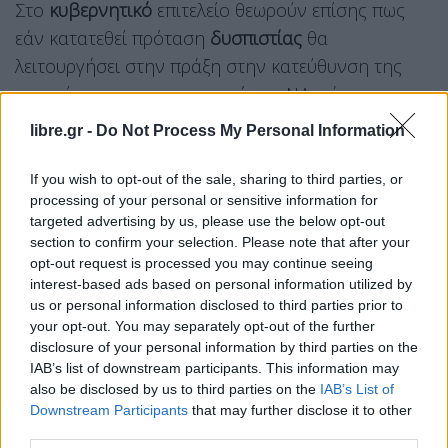
Στο
κυβερνητικό
επιτελείο θεωρούν επίσης πως
εάν κατατεθεί πρόταση
δυσπιστίας
θα
λειτουργήσει στην πράξη στην κατεύθυνση της
συσπείρωσης στο εσωτερικό της ΝΔ, κάτι που
αποτελεί και βασικό ζητούμενο καθώς
libre.gr -
Do Not Process My Personal Information
βρισκόμαστε και στην αφετηρία μιας άτυπης
προεκλογικής περιόδου, είτε οι κάλπες στηθούν το
If you wish to opt-out of the sale, sharing to third parties, or
processing of your personal or sensitive information for
2027, όπως διαβεβαιώνει ο πρωθυπουργός, είτε το
targeted advertising by us, please use the below opt-out
φθινόπωρο του 2026, όπως αρκετοί εξακολουθούν
section to confirm your selection. Please note that after your
να θεωρούν πιθανό.
opt-out request is processed you may continue seeing
interest-based ads based on personal information utilized by
Ειδικά μάλιστα για τα περί συνοχής στην
us or personal information disclosed to third parties prior to
your opt-out. You may separately opt-out of the further
Κοινοβουλευτική Ομάδα της
ΝΔ
, σημειώνουν πως
disclosure of your personal information by third parties on the
“θα αποδειχθεί, για άλλη μια φορά, ότι είναι η πιο
IAB’s list of downstream participants. This information may
συνεκτική, συμπαγής, Κοινοβουλευτική Ομάδα για
also be disclosed by us to third parties on the
IAB’s List of
Downstream Participants
that may further disclose it to other
κυβέρνηση δεύτερης τετραετίας”.
third parties.