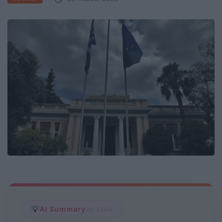
💡
AI Summary
by Libre