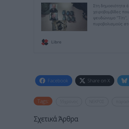
Facebook
Share on X
Tags:
55χρονος
ΝΕΚΡΟΣ
παρασ
Σχετικά Άρθρα