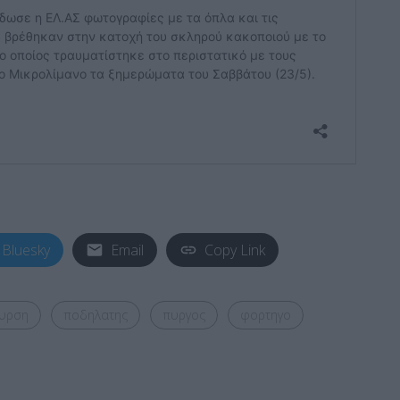
Bluesky
Email
Copy Link
υρση
ποδηλατης
πυργος
φορτηγο