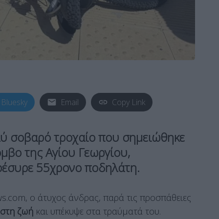
Bluesky
Email
Copy Link
λύ σοβαρό τροχαίο που σημειώθηκε
μβο της Αγίου Γεωργίου,
ρέσυρε 55χρονο ποδηλάτη.
s.com, ο άτυχος άνδρας, παρά τις προσπάθειες
 στη ζωή
και υπέκυψε στα τραύματά του.