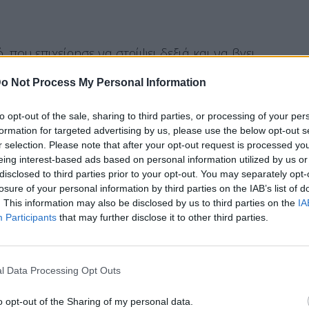
 που επιχείρησε να στρίψει δεξιά και να βγει
τη, με αποτέλεσμα τον βαρύτατο τραυματισμό
o Not Process My Personal Information
to opt-out of the sale, sharing to third parties, or processing of your per
 αίτια και τις συνθήκες του δυστυχήματος.
formation for targeted advertising by us, please use the below opt-out s
r selection. Please note that after your opt-out request is processed y
eing interest-based ads based on personal information utilized by us or
disclosed to third parties prior to your opt-out. You may separately opt-
losure of your personal information by third parties on the IAB’s list of
. This information may also be disclosed by us to third parties on the
IA
Participants
that may further disclose it to other third parties.
l Data Processing Opt Outs
o opt-out of the Sharing of my personal data.