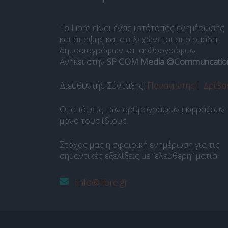
Το Libre είναι ένας ιστότοπος ενημέρωσης
και άποψης και στελεχώνεται από ομάδα
δημοσιογράφων και αρθρογράφων.
Ανήκει στην
SP COM Media @Communcatio
Διευθυντής Σύνταξης:
Παναγιώτης Ι. Δρίβα
Οι απόψεις των αρθρογράφων εκφράζουν
μόνο τους ίδιους.
Στόχος μας η σφαιρική ενημέρωση για τις
σημαντικές εξελίξεις με “ελεύθερη” ματιά.
info@libre.gr