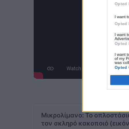
Opted 
I want t
Opted 
I want 
Advertis
Opted 
I want t
of my P
was col
Opted 