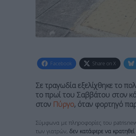
Facebook
Share on X
Σε τραγωδία εξελίχθηκε το πο
το πρωί του Σαββάτου στον κό
στον
Πύργο
, όταν φορτηγό πα
Σύμφωνα με πληροφορίες του patrisnew
των γιατρών,
δεν κατάφερε να κρατηθεί