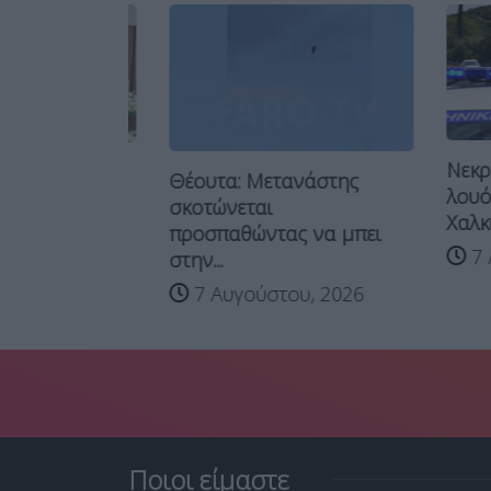
Νεκρός 6
τελευταίο
Θέουτα: Μετανάστης
λουόμενο
...
σκοτώνεται
Χαλκιδικ
 2026
προσπαθώντας να μπει
7 Αυγο
στην...
7 Αυγούστου, 2026
Ποιοι είμαστε