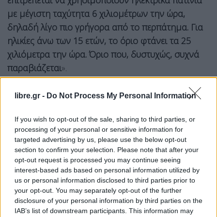
επιτρέπεται να χρησιμοποιούν ηλεκτρικά πατίνια
με μέγιστη ταχύτητα 6 χιλιομέτρων την ώρα,
δηλαδή λίγο πιο γρήγορα από το περπάτημα. Για
ηλικίες άνω των 15 ετών, το όριο φτάνει τα 25
χιλιόμετρα την ώρα. Όριο που, δυστυχώς, συχνά
παραβιάζεται
».
Τα περισσότερα ατυχήματα
libre.gr -
Do Not Process My Personal Information
συμβαίνουν την πρώτη φορά
If you wish to opt-out of the sale, sharing to third parties, or
Εν αναμονή αλλαγών στο θεσμικό πλαίσιο και της
processing of your personal or sensitive information for
πλήρους απαγόρευσης χρήσης ηλεκτρικών
targeted advertising by us, please use the below opt-out
πατινιών από ανήλικους
, που έχει ήδη
section to confirm your selection. Please note that after your
opt-out request is processed you may continue seeing
προαναγγελθεί από κυβερνητικά στελέχη, ο κ.
interest-based ads based on personal information utilized by
Αγγουλές εκτιμά ότι θα έπρεπε να υπάρχει βασική
us or personal information disclosed to third parties prior to
εκπαίδευση για όποιον χρησιμοποιεί αυτά τα
your opt-out. You may separately opt-out of the further
disclosure of your personal information by third parties on the
οχήματα. Μάλιστα, επικαλείται μελέτη, σύμφωνα
IAB’s list of downstream participants. This information may