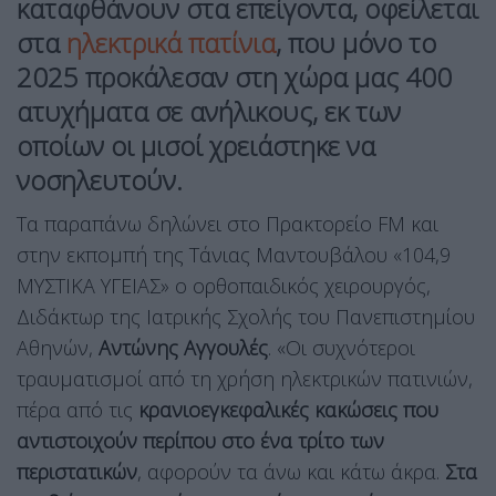
καταφθάνουν στα επείγοντα, οφείλεται
στα
ηλεκτρικά πατίνια
, που μόνο το
2025 προκάλεσαν στη χώρα μας
400
ατυχήματα σε ανήλικους
, εκ των
οποίων οι μισοί χρειάστηκε να
νοσηλευτούν.
Τα παραπάνω δηλώνει στο Πρακτορείο FM και
στην εκπομπή της Τάνιας Μαντουβάλου «104,9
ΜΥΣΤΙΚΑ ΥΓΕΙΑΣ» ο ορθοπαιδικός χειρουργός,
Διδάκτωρ της Ιατρικής Σχολής του Πανεπιστημίου
Αθηνών,
Αντώνης Αγγουλές
. «Οι συχνότεροι
τραυματισμοί από τη χρήση ηλεκτρικών πατινιών,
πέρα από τις
κρανιοεγκεφαλικές κακώσεις που
αντιστοιχούν περίπου στο ένα τρίτο των
περιστατικών
, αφορούν τα άνω και κάτω άκρα.
Στα