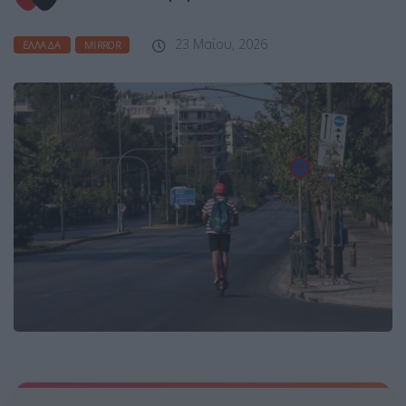
23 Μαΐου, 2026
ΕΛΛΆΔΑ
MIRROR