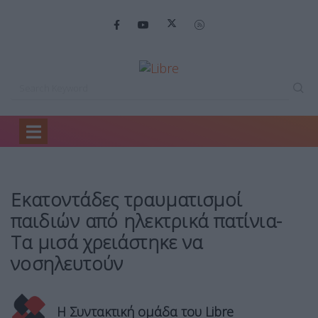
Home
Ελλάδα
Εκατοντάδες τραυματισμοί παιδιών…
Εκατοντάδες τραυματισμοί
παιδιών από ηλεκτρικά πατίνια-
Τα μισά χρειάστηκε να
νοσηλευτούν
Η Συντακτική ομάδα του Libre