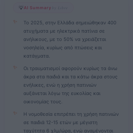
💡
AI Summary
by Libre
✨
Το 2025, στην Ελλάδα σημειώθηκαν 400
ατυχήματα με ηλεκτρικά πατίνια σε
ανήλικους, με το 50% να χρειάζεται
νοσηλεία, κυρίως από πτώσεις και
κατάγματα.
✨
Οι τραυματισμοί αφορούν κυρίως τα άνω
άκρα στα παιδιά και τα κάτω άκρα στους
ενήλικες, ενώ η χρήση πατινιών
αυξάνεται λόγω της ευκολίας και
οικονομίας τους.
✨
Η νομοθεσία επιτρέπει τη χρήση πατινιών
σε παιδιά 12-15 ετών με μέγιστη
ταχύτητα 6 χλμ/ώρα, ενώ αναμένονται