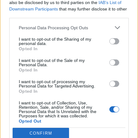
με την οποία
τα περισσότερα ατυχήματα
also be disclosed by us to third parties on the
IAB’s List of
συμβαίνουν την πρώτη φορά χρήσης
ηλεκτρικού
Downstream Participants
that may further disclose it to other
third parties.
πατινιού. «Τα παιδιά είναι πιο επιρρεπή στα
ατυχήματα, γιατί ακόμη δεν έχει ωριμάσει πλήρως
Personal Data Processing Opt Outs
το μυοσκελετικό τους σύστημα και ως εκ τούτου
I want to opt-out of the Sharing of my
δεν έχουν πολύ καλό κινητικό έλεγχο».
personal data.
Opted In
Ο ειδικός αναφέρεται και στα διεθνή στοιχεία,
I want to opt-out of the Sale of my
Personal Data.
σημειώνοντας ότι στις ΗΠΑ οι τραυματισμοί από
Opted In
ηλεκτρικά πατίνια αυξήθηκαν από περίπου 4.000
I want to opt-out of processing my
το 2014 σε σχεδόν 30.000 το 2019, γεγονός που
Personal Data for Targeted Advertising.
Opted In
αποτυπώνει τη ραγδαία εξάπλωση του
συγκεκριμένου μέσου μετακίνησης. Πάντως,
I want to opt-out of Collection, Use,
Retention, Sale, and/or Sharing of my
σύμφωνα με μελέτη από το Πανεπιστήμιο του
Personal Data that Is Unrelated with the
Purposes for which it was collected.
Γκρατς στην Αυστρία,
η χρήση του κράνους
Opted Out
μπορεί να μειώσει τις κρανιοεγκεφαλικές κακώσεις
CONFIRM
κατά 44%
, καταλήγει ο κ. Αγγουλές, τονίζοντας