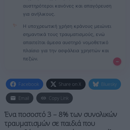
αυστηρότεροι κανόνες και απαγόρευση
για ανήλικους.
✨
Η υποχρεωτική χρήση κράνους μειώνει
σημαντικά τους τραυματισμούς, ενώ
απαιτείται άμεσα αυστηρό νομοθετικό
πλαίσιο για την ασφάλεια χρηστών και
πεζών.
–
Facebook
Share on X
Bluesky
Email
Copy Link
Ένα ποσοστό
3 – 8% των συνολικών
τραυματισμών σε παιδιά
που