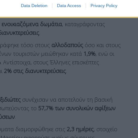
Data Deletion
Data Access
Privacy Policy
α
ενοικιαζόμενα δωμάτια
, καταγράφοντας
διανυκτερεύσεις
.
αγράφηκε τόσο στους
αλλοδαπούς
όσο και στους
 ξένων τουριστών μειώθηκαν κατά
1,9%
, ενώ οι
%
. Αντίστοιχα, στους Έλληνες επισκέπτες
αι
2% στις διανυκτερεύσεις
.
ξιδιώτες
συνέχισαν να αποτελούν τη βασική
οσωπεύοντας το
57,7% των συνολικών αφίξεων
εύσεων
.
ύματα διαμορφώθηκε στις
2,3 ημέρες
, στοιχείο
ου Μαρτίου αφορούσε κυρίως σύντομες