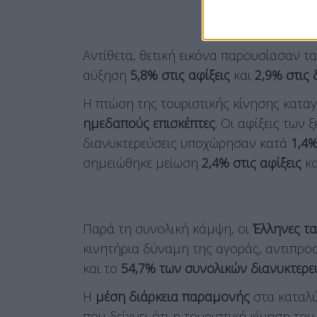
Αντίθετα, θετική εικόνα παρουσίασαν τ
αύξηση
5,8% στις αφίξεις
και
2,9% στις 
Η πτώση της τουριστικής κίνησης κατ
ημεδαπούς επισκέπτες
. Οι αφίξεις των
διανυκτερεύσεις υποχώρησαν κατά
1,4
σημειώθηκε μείωση
2,4% στις αφίξεις
κ
Παρά τη συνολική κάμψη, οι
Έλληνες τα
κινητήρια δύναμη της αγοράς, αντιπρ
και το
54,7% των συνολικών διανυκτερ
Η
μέση διάρκεια παραμονής
στα καταλ
που δείχνει ότι η τουριστική κίνηση τ