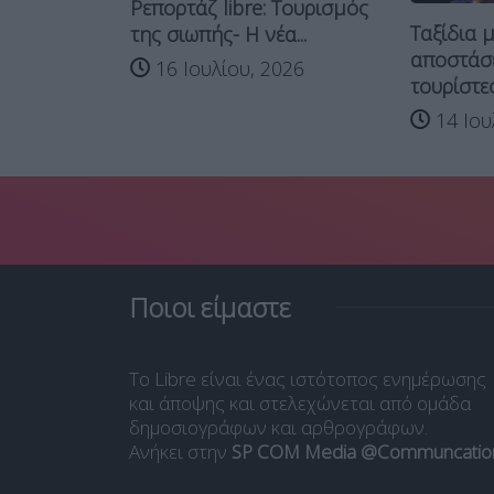
Ρεπορτάζ libre: Tουρισμός
Ταξίδια 
 στον
της σιωπής- Η νέα...
αποστάσε
μό,
16 Ιουλίου, 2026
τουρίστες
14 Ιου
026
Ποιοι είμαστε
Το Libre είναι ένας ιστότοπος ενημέρωσης
και άποψης και στελεχώνεται από ομάδα
δημοσιογράφων και αρθρογράφων.
Ανήκει στην
SP COM Media @Communcatio