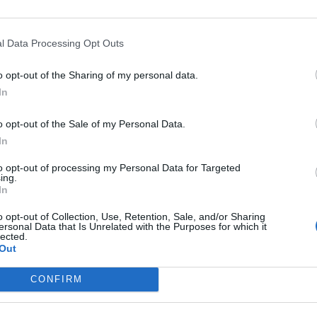
σε μία περίοδο που συνέπεσε με την
θειας στη Μέση Ανατολή
και το
l Data Processing Opt Outs
χία για το καλοκαίρι.
o opt-out of the Sharing of my personal data.
ξενοδοχειακού τύπου, κάμπινγκ και συλλογικά
In
αν σε
1,18 εκατομμύρια
, ενώ οι
διανυκτερεύσεις
o opt-out of the Sale of my Personal Data.
In
to opt-out of processing my Personal Data for Targeted
ing.
In
υ 2025, οι αφίξεις παρουσίασαν
μείωση 2,2%
,
ατά
1,7%
, γεγονός που αποτυπώνει έναν πιο
o opt-out of Collection, Use, Retention, Sale, and/or Sharing
ersonal Data that Is Unrelated with the Purposes for which it
 τουριστικών καταλυμάτων.
lected.
Out
τα
ξενοδοχεία
και τα
κάμπινγκ
, όπου οι αφίξεις
CONFIRM
087.664
, ενώ οι διανυκτερεύσεις υποχώρησαν