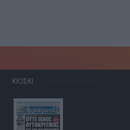
Guardian: Η
ξηση κατά 20,9% των
Πελοπόννησος αλλάζει
υριστών και κατά...
πρόσωπο- Το ομηρικό...
22 Ιουλίου, 2026
20 Ιουλίου, 2026
ΚΙΟΣΚΙ