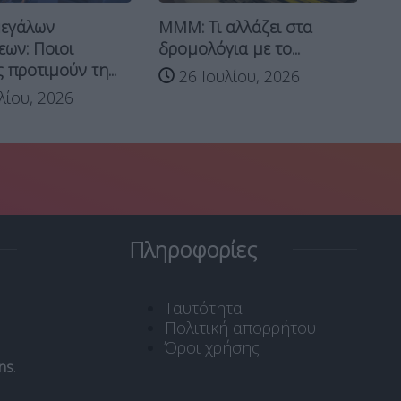
Αύ
μεγάλων
ΜΜΜ: Τι αλλάζει στα
το
ων: Ποιοι
δρομολόγια με το...
 προτιμούν τη...
26 Ιουλίου, 2026
λίου, 2026
Πληροφορίες
Ταυτότητα
Πολιτική απορρήτου
Όροι χρήσης
ns
.