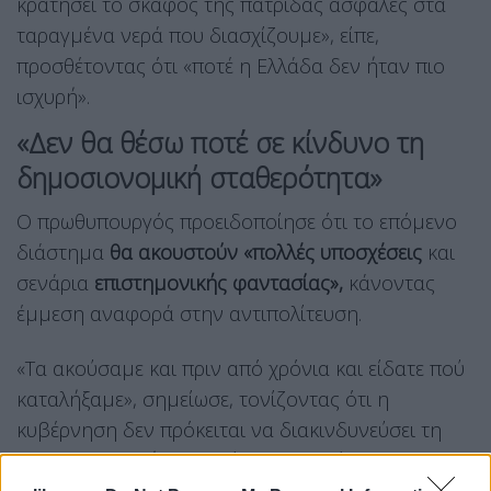
κρατήσει το σκάφος της πατρίδας ασφαλές στα
ταραγμένα νερά που διασχίζουμε», είπε,
προσθέτοντας ότι «ποτέ η Ελλάδα δεν ήταν πιο
ισχυρή».
«Δεν θα θέσω ποτέ σε κίνδυνο τη
δημοσιονομική σταθερότητα»
Ο πρωθυπουργός προειδοποίησε ότι το επόμενο
διάστημα
θα ακουστούν «πολλές υποσχέσεις
και
σενάρια
επιστημονικής φαντασίας»,
κάνοντας
έμμεση αναφορά στην αντιπολίτευση.
«Τα ακούσαμε και πριν από χρόνια και είδατε πού
καταλήξαμε», σημείωσε, τονίζοντας ότι η
κυβέρνηση δεν πρόκειται να διακινδυνεύσει τη
δημοσιονομική σταθερότητα της χώρας.