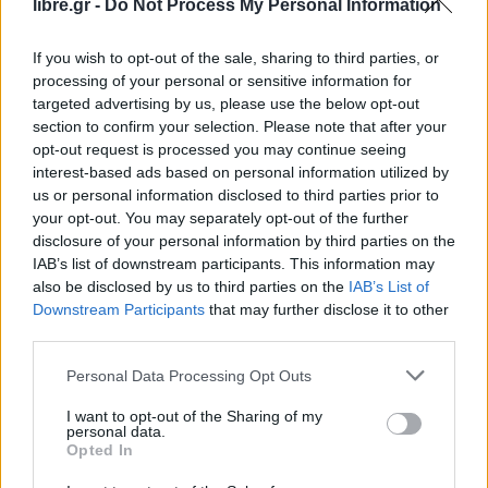
libre.gr -
Do Not Process My Personal Information
«Ένα πράγμα δεν θα θέσω σε κίνδυνο: τη
δημοσιονομική σταθερότητα.
Δεν πρέπει να
If you wish to opt-out of the sale, sharing to third parties, or
αφήσουμε χρέη στα παιδιά μας», υπογράμμισε.
processing of your personal or sensitive information for
targeted advertising by us, please use the below opt-out
Παράλληλα, άφησε ανοιχτό το ενδεχόμενο
νέων
section to confirm your selection. Please note that after your
opt-out request is processed you may continue seeing
μέτρων στήριξης τους επόμενους μήνες
,
interest-based ads based on personal information utilized by
επισημαίνοντας όμως ότι αυτά θα γίνουν «χωρίς
us or personal information disclosed to third parties prior to
να διακινδυνεύσουμε το μέλλον της χώρας».
your opt-out. You may separately opt-out of the further
disclosure of your personal information by third parties on the
Ακρίβεια και στήριξη της κοινωνίας
IAB’s list of downstream participants. This information may
also be disclosed by us to third parties on the
IAB’s List of
Ο κ. Μητσοτάκης αναγνώρισε ότι
η
Downstream Participants
that may further disclose it to other
third parties.
καθημερινότητα παραμένει δύσκολη
για πολλά
νοικοκυριά εξαιτίας της
ακρίβειας
.
Personal Data Processing Opt Outs
«Τα πράγματα στην καθημερινότητα δεν είναι
I want to opt-out of the Sharing of my
personal data.
εύκολα. Αντιμετωπίζουμε κύμα ακρίβειας»,
Opted In
ανέφερε, διαβεβαιώνοντας ότι η κυβέρνηση θα