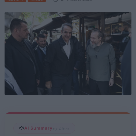
💡
AI Summary
by Libre