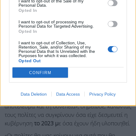
I want to opt-out of the Sale of my
συνεχίσει να στηρίζει τους πολίτες.
Personal Data.
Opted In
Όπως είπε, «το πλεόνασμα της ανάπτυξης θα
I want to opt-out of processing my
μετατρέπεται σε μέρισμα κοινωνικής προκοπής»,
Personal Data for Targeted Advertising.
Opted In
επαναλαμβάνοντας ότι στόχος είναι η ανάπτυξη
να επιστρέφει στην κοινωνία.
I want to opt-out of Collection, Use,
Retention, Sale, and/or Sharing of my
Personal Data that Is Unrelated with the
«Η αξιοπιστία των πολιτικών
Purposes for which it was collected.
Opted Out
κρίνεται από τη συνέπεια»
CONFIRM
Ιδιαίτερη έμφαση έδωσε στην
αξιοπιστία της
κυβέρνησης
και στη συνέπεια λόγων και έργων.
Data Deletion
Data Access
Privacy Policy
«Η αξιοπιστία των πολιτικών κρίνεται από το
αποτέλεσμα και τη συνέπεια», σημείωσε, καλώντας
τους πολίτες να συγκρίνουν όσα είχε δεσμευτεί η
κυβέρνηση
το 2023 μ
ε όσα έχουν ήδη υλοποιηθεί.
«Οι πολίτες θα μας κρίνουν για αυτά που θα