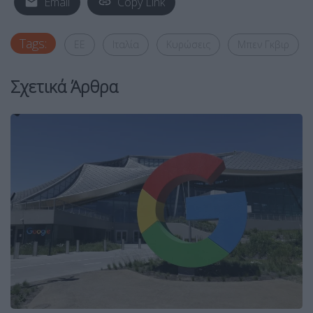
Email
Copy Link
Tags:
ΕΕ
Ιταλία
Κυρώσεις
Μπεν Γκβιρ
Σχετικά Άρθρα