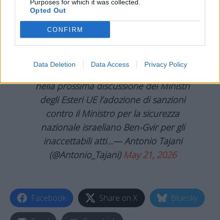
Purposes for which it was collected.
Opted Out
CONFIRM
A nome del Governo italiano ho appena
formalmente chiesto all’Alto
Data Deletion
Data Access
Privacy Policy
Rappresentante
@kajakallas
di includere
nella prossima discussione dei Ministri
degli Esteri UE l’adozione di sanzioni
contro il Ministro per la sicurezza
nazionale israeliano Ben-Gvir per gli
inaccettabili atti…— Antonio Tajani
(@Antonio_Tajani)
May 21, 2026
Facebook
Share on X
Bluesky