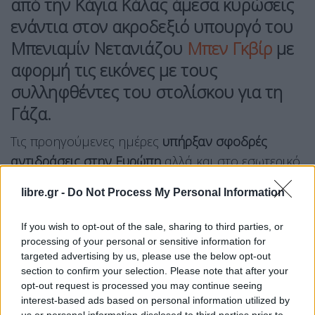
από την Κάγια Κάλας άμεσα κυρώσεις
ενάντια στον ακροδεξιό υπουργό του
Μπενιαμίν Νετανιάζου
Μπεν Γκβίρ
με
αφορμή τις εικόνες με τους
συλληφθέντες του στολίσκου για τη
Γάζα.
Τις προηγούμενες ημέρες
υπήρξαν σφοδρές
αντιδράσεις στην Ευρώπη
αλλά και στο εσωτερικό
του Ισραήλ για το βίντεο που δημοσίευσε ο
libre.gr -
Do Not Process My Personal Information
υπουργό
ς Εθνικής Ασφαλείας Ιταμάρ Μπεν Γκβιρ
,
στο οποίο εμφανίζονται ακτιβιστές του
If you wish to opt-out of the sale, sharing to third parties, or
«στολίσκου της Γάζας»
γονατισμένοι και δεμένοι
processing of your personal or sensitive information for
targeted advertising by us, please use the below opt-out
πισθάγκωνα.
section to confirm your selection. Please note that after your
opt-out request is processed you may continue seeing
Η επικεφαλής της ευρωπαϊκής διπλωματίας
Κάγια
interest-based ads based on personal information utilized by
Κάλας,
ο Ισπανός πρωθυπουργός Πέδρο Σάντσεθ,