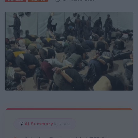
💡
AI Summary
by Libre