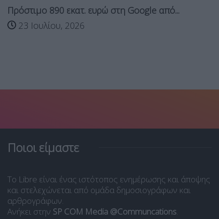
Πρόστιμο 890 εκατ. ευρώ στη Google από...
23 Ιουλίου, 2026
Ποιοι είμαστε
Το Libre είναι ένας ιστότοπος ενημέρωσης και άποψης
και στελεχώνεται από ομάδα δημοσιογράφων και
αρθρογράφων.
Ανήκει στην
SP COM Media @Communcations
.