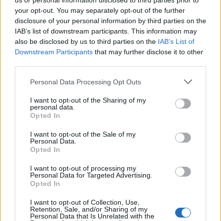
us or personal information disclosed to third parties prior to
your opt-out. You may separately opt-out of the further
η ιταλική κυβέρνηση αλλά και ο ίδιος ο Μπενιαμίν
disclosure of your personal information by third parties on the
Νετανιάχου επέκριναν τη στάση του ακροδεξιού
IAB’s list of downstream participants. This information may
υπουργού.
also be disclosed by us to third parties on the
IAB’s List of
Downstream Participants
that may further disclose it to other
Αναλυτικά στην ανάρτησή του ο Ιταλός ΥΠΕΞ
third parties.
αναφέρει: «
Εξ ονόματος της ιταλικής κυβέρνησης,
Personal Data Processing Opt Outs
ζήτησα μόλις επισήμως από την Ύπατη
I want to opt-out of the Sharing of my
Εκπρόσωπο Κάγια Κάλας να συμπεριληφθεί στην
personal data.
επόμενη συζήτηση των υπουργών Εξωτερικών της
Opted In
ΕΕ η υιοθέτηση κυρώσεων κατά του Ισραηλινού
I want to opt-out of the Sale of my
Personal Data.
υπουργού Εθνικής Ασφάλειας Μπεν-Γκβιρ.
Opted In
Αφορμή είναι οι απαράδεκτες πράξεις σε βάρος
I want to opt-out of processing my
της Flotilla, με την απομάκρυνση των ακτιβιστών
Personal Data for Targeted Advertising.
από διεθνή ύδατα και την υποβολή τους σε
Opted In
παρενοχλήσεις και εξευτελισμούς, κατά παράβαση
I want to opt-out of Collection, Use,
Retention, Sale, and/or Sharing of my
των πιο στοιχειωδών ανθρωπίνων δικαιωμάτων».
Personal Data that Is Unrelated with the