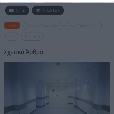
Email
Copy Link
Tags:
Άδωνις Γεωργιάδης
αναισθησιολόγος
ΕΣΥ
Φακελάκι
Σχετικά Άρθρα