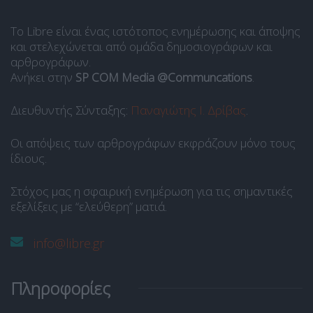
Το Libre είναι ένας ιστότοπος ενημέρωσης και άποψης
και στελεχώνεται από ομάδα δημοσιογράφων και
αρθρογράφων.
Ανήκει στην
SP COM Media @Communcations
.
Διευθυντής Σύνταξης:
Παναγιώτης Ι. Δρίβας
.
Οι απόψεις των αρθρογράφων εκφράζουν μόνο τους
ίδιους.
Στόχος μας η σφαιρική ενημέρωση για τις σημαντικές
εξελίξεις με “ελεύθερη” ματιά.
info@libre.gr
Πληροφορίες