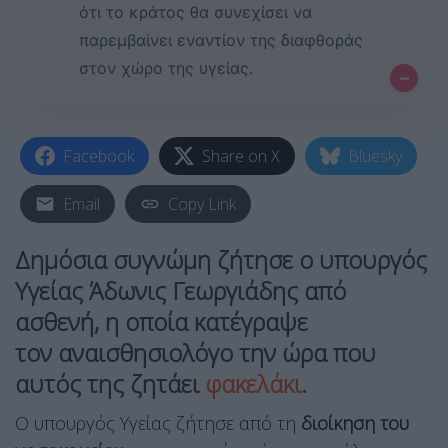
ότι το κράτος θα συνεχίσει να
παρεμβαίνει εναντίον της διαφθοράς
στον χώρο της υγείας.
–
Facebook
Share on X
Bluesky
Email
Copy Link
Δημόσια συγνώμη ζήτησε ο υπουργός
Υγείας
Άδωνις Γεωργιάδης
από
ασθενή, η οποία κατέγραψε
τον
αναισθησιολόγο
την ώρα που
αυτός της ζητάει
φακελάκι
.
Ο υπουργός Υγείας ζήτησε από τη
διοίκηση του