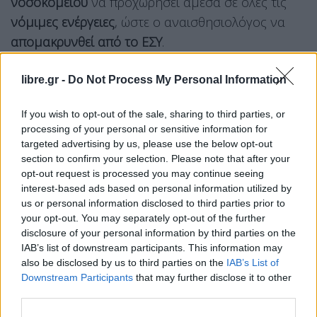
νοσοκομείου
να προχωρήσει άμεσα σε όλες τις
νόμιμες ενέργειες
, ώστε ο αναισθησιολόγος να
απομακρυνθεί από το ΕΣΥ
.
Σε ανάρτησή του στο Χ ο Άδ. Γεωργιάδης
libre.gr -
Do Not Process My Personal Information
αναφέρει:
If you wish to opt-out of the sale, sharing to third parties, or
«Πριν λίγο μου έστειλαν ένα
απαράδεκτο βίντεο,
processing of your personal or sensitive information for
το οποίο αναρτήθηκε στα social media, από μία
targeted advertising by us, please use the below opt-out
section to confirm your selection. Please note that after your
ασθενή
που κατέγραψε έναν αναισθησιολόγο
την
opt-out request is processed you may continue seeing
ώρα που
αυτός της ζητά 100-150 ευρώ για να
interest-based ads based on personal information utilized by
πράξει όσα είναι υποχρεωμένος
να
παρέχει
us or personal information disclosed to third parties prior to
your opt-out. You may separately opt-out of the further
δωρεάν σε κάθε ασθενή
. Από την έρευνα που
disclosure of your personal information by third parties on the
αμέσως διέταξα,
ταυτοποιήθηκε και το
IAB’s list of downstream participants. This information may
Νοσοκομείο και το πρόσωπο
. Διέταξα επίσης την
also be disclosed by us to third parties on the
IAB’s List of
Downstream Participants
that may further disclose it to other
Διοίκηση του Νοσοκομείου να προχωρήσει άμεσα
third parties.
σε όλες τις νόμιμες ενέργειες, ώστε το πρόσωπο