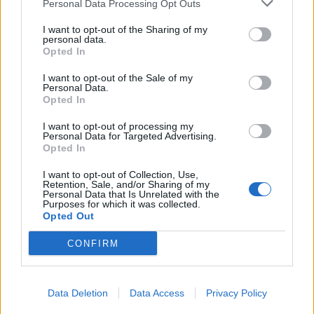
Personal Data Processing Opt Outs
αυτό να
απομακρυνθεί από το ΕΣΥ
. Σιχαίνομαι το
φακελάκι, πράξη που εκμεταλλεύεται τον
I want to opt-out of the Sharing of my
personal data.
ανθρώπινο πόνο και δεν έχει καμία σχέση με τις
Opted In
Αξίες που υπηρετούμε στο ΕΣΥ. Λυπούμαι πολύ και
I want to opt-out of the Sale of my
ζητώ συγγνώμη από την ασθεν
ή.
Personal Data.
Opted In
Πριν λίγο μου έστειλαν ένα απαράδεκτο βίντεο το
I want to opt-out of processing my
Personal Data for Targeted Advertising.
οποίο αναρτήθηκε στα social media από μία ασθενή
Opted In
που κατέγραψε έναν αναισθησιολόγο την ώρα που
I want to opt-out of Collection, Use,
αυτός της ζητά 100-150€ για να πράξει όσα είναι
Retention, Sale, and/or Sharing of my
Personal Data that Is Unrelated with the
υποχρεωμένος να παρέχει δωρεάν σε κάθε ασθενή.
Purposes for which it was collected.
Από την έρευνα που αμέσως διέταξα,…
Opted Out
— Άδωνις Γεωργιάδης (@AdonisGeorgiadi)
May 21,
CONFIRM
2026
Data Deletion
Data Access
Privacy Policy
Facebook
Share on X
Bluesky