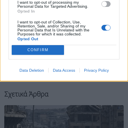
I want to opt-out of processing my
Personal Data for Targeted Advertising.
Opted In
Facebook
Share on X
Bluesky
I want to opt-out of Collection, Use,
Retention, Sale, and/or Sharing of my
Personal Data that Is Unrelated with the
Purposes for which it was collected.
Email
Copy Link
Opted Out
CONFIRM
Tags:
ηπα
Ιράν
Μέση Ανατολή
ΝΕΤΑΝΙΑΧΟΥ
ΠΟΛΕΜΟΣ
ΠΟΛΕΜΟΣ ΣΤΟ ΙΡΑΝ
Data Deletion
Data Access
Privacy Policy
ΣΤΕΝΑ ΟΡΜΟΥΖ
συμφωνία
Τραμπ
Σχετικά Άρθρα