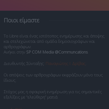
Ποιοι είμαστε
Το Libre είναι ένας ιστότοπος ενημέρωσης και άποψης
και στελεχώνεται από ομάδα δημοσιογράφων και
αρθρογράφων.
Ανήκει στην
SP COM Media @Communcations
.
Διευθυντής Σύνταξης:
Παναγιώτης Ι. Δρίβας
.
Οι απόψεις των αρθρογράφων εκφράζουν μόνο τους
ίδιους.
Στόχος μας η σφαιρική ενημέρωση για τις σημαντικές
εξελίξεις με “ελεύθερη” ματιά.