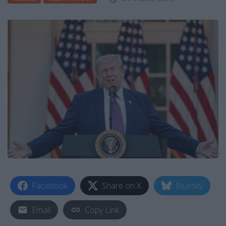
Facebook
Share on X
Bluesky
Email
Copy Link