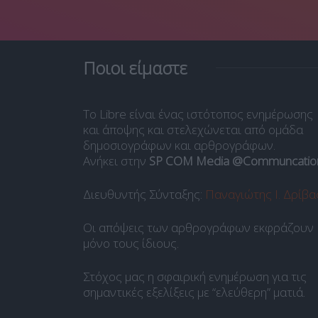
Ποιοι είμαστε
Το Libre είναι ένας ιστότοπος ενημέρωσης
και άποψης και στελεχώνεται από ομάδα
δημοσιογράφων και αρθρογράφων.
Ανήκει στην
SP COM Media @Communcatio
Διευθυντής Σύνταξης:
Παναγιώτης Ι. Δρίβα
Οι απόψεις των αρθρογράφων εκφράζουν
μόνο τους ίδιους.
Στόχος μας η σφαιρική ενημέρωση για τις
σημαντικές εξελίξεις με “ελεύθερη” ματιά.