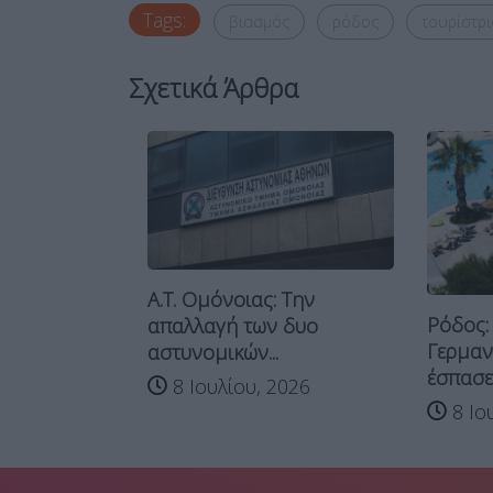
Tags:
βιασμός
ρόδος
τουρίστρι
Σχετικά Άρθρα
με
Α.Τ. Ομόνοιας: Την
Ρόδος: 
 δύο
απαλλαγή των δυο
Γερμανός
αστυνομικών...
έσπασε σε.
026
8 Ιουλίου, 2026
8 Ιουλ