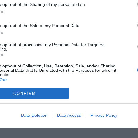
ν μέρες αργότερα. Η 28χρονη, είχε βγει για
o opt-out of the Sharing of my personal data.
In
η συνόδευσε στο τέλος της βραδιάς στο σπίτι
ευρέθηκαν ερωτικά χωρίς τη θέλησή της.
o opt-out of the Sale of my Personal Data.
In
to opt-out of processing my Personal Data for Targeted
ing.
λευσης των χρονικών ορίων του αυτοφώρου. Ο
In
o opt-out of Collection, Use, Retention, Sale, and/or Sharing
δικαιοσύνης.
ersonal Data that Is Unrelated with the Purposes for which it
lected.
Out
CONFIRM
Data Deletion
Data Access
Privacy Policy
Bluesky
Email
Copy Link