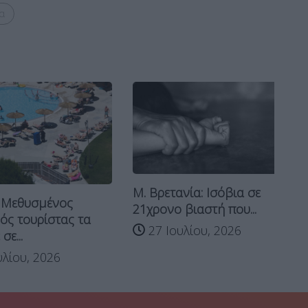
α
Λε
Μ. Βρετανία: Ισόβια σε
44
Μεθυσμένος
21χρονο βιαστή που...
το
 τουρίστας τα
27 Ιουλίου, 2026
..
ίου, 2026