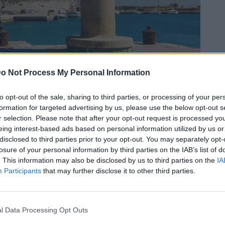
o Not Process My Personal Information
to opt-out of the sale, sharing to third parties, or processing of your per
Bluesky
Email
Copy Link
formation for targeted advertising by us, please use the below opt-out s
r selection. Please note that after your opt-out request is processed y
eing interest-based ads based on personal information utilized by us or
ρονου από τη Ρόδο, σχημάτισαν οι
disclosed to third parties prior to your opt-out. You may separately opt-
losure of your personal information by third parties on the IAB’s list of
ου, έπειτα από καταγγελία για
. This information may also be disclosed by us to third parties on the
IA
υ 28χρονη τουρίστρια από
Participants
that may further disclose it to other third parties.
l Data Processing Opt Outs
έλθηκαν στην αστυνομία, έγινε στις αρχές