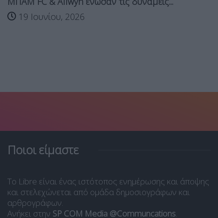
ΜΠΑΜ FC & Allwyn ένωσαν τις δυνάμεις...
19 Ιουνίου, 2026
Ποιοι είμαστε
Το Libre είναι ένας ιστότοπος ενημέρωσης και άποψης
και στελεχώνεται από ομάδα δημοσιογράφων και
αρθρογράφων.
Ανήκει στην
SP COM Media @Communcations
.