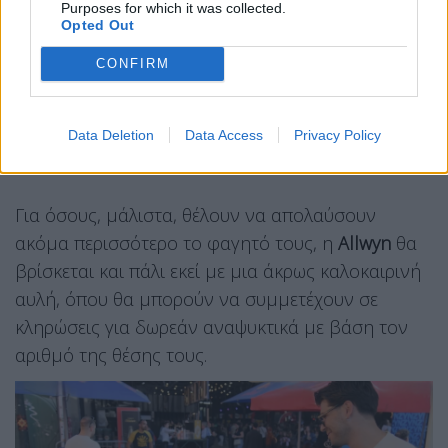
Purposes for which it was collected.
Opted Out
CONFIRM
Data Deletion
Data Access
Privacy Policy
Για όσους, μάλιστα, θέλουν να απολαύσουν
ακόμα περισσότερο το φαγητό τους, η
Allwyn
θα
βρίσκεται και πάλι εκεί με μια άκρως καλοκαιρινή
αυλή, όπου θα μπορούν να συμμετέχουν σε
κληρώσεις για δωρεάν αναψυκτικά με βάση τον
αριθμό της θέσης τους.