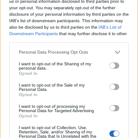
us or personal information disclosed to third parties prior to
your opt-out. You may separately opt-out of the further
disclosure of your personal information by third parties on the
IAB’s list of downstream participants. This information may
also be disclosed by us to third parties on the
IAB’s List of
Downstream Participants
that may further disclose it to other
Τελευταίο τριήμερο
third parties.
του
Athens
Street
Food
Festival
παρέα με
την
Allwyn
Personal Data Processing Opt Outs
I want to opt-out of the Sharing of my
Το
Athens Street Food Festival
συνεχίζεται για ένα
personal data.
Opted In
τελευταίο
τριήμερο στις 22, 23 και 24 Μαΐου
,
δίνοντας σε όσους δεν το έχουν επισκεφθεί
I want to opt-out of the Sale of my
Personal Data.
ακόμη την ευκαιρία να ζήσουν από κοντά τη
Opted In
μεγαλύτερη γιορτή street food της Αθήνας.
I want to opt-out of processing my
Personal Data for Targeted Advertising.
Opted In
I want to opt-out of Collection, Use,
Retention, Sale, and/or Sharing of my
Personal Data that Is Unrelated with the