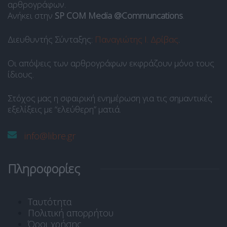
αρθρογράφων.
Ανήκει στην
SP COM Media @Communcations
.
Διευθυντής Σύνταξης:
Παναγιώτης Ι. Δρίβας
.
Οι απόψεις των αρθρογράφων εκφράζουν μόνο τους
ίδιους.
Στόχος μας η σφαιρική ενημέρωση για τις σημαντικές
εξελίξεις με “ελεύθερη” ματιά.
info@libre.gr
Πληροφορίες
Ταυτότητα
Πολιτική απορρήτου
Όροι χρήσης