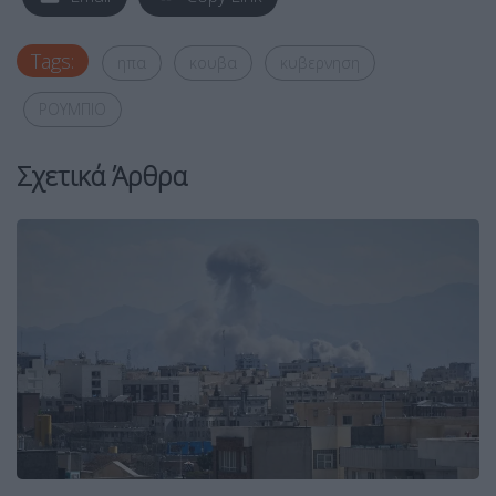
Tags:
ηπα
κουβα
κυβερνηση
ΡΟΥΜΠΙΟ
Σχετικά Άρθρα