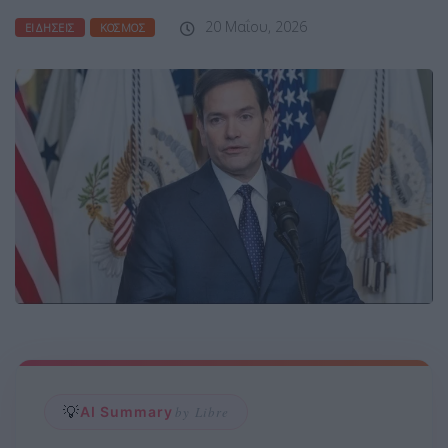
20 Μαΐου, 2026
ΕΙΔΉΣΕΙΣ
ΚΌΣΜΟΣ
💡
AI Summary
by Libre