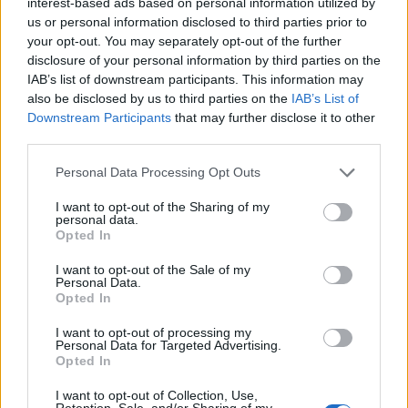
interest-based ads based on personal information utilized by
us or personal information disclosed to third parties prior to
Στο μήνυμά του ο Ρούμπιο επικεντρώθηκε στον
your opt-out. You may separately opt-out of the further
ρόλο του επιχειρηματικού ομίλου GAESA που
disclosure of your personal information by third parties on the
ελέγχεται από τον στρατό και έχει ιδρυθεί από τον
IAB’s list of downstream participants. This information may
also be disclosed by us to third parties on the
IAB’s List of
Κάστρο. Ο όμιλος εκτιμάται ότι διαθέτει πόρους
Downstream Participants
that may further disclose it to other
ύψους 18 δισεκ. δολαρίων και ελέγχει το 70% της
third parties.
κουβανικής οικονομίας.
Personal Data Processing Opt Outs
Ο Αμερικανός υπουργός συνέκρινε τις πλούσιες
I want to opt-out of the Sharing of my
ελίτ που διοικούν τον GAESA με τη φτώχεια των
personal data.
Opted In
περισσότερων Κουβανών, εκτιμώντας ότι «η
Κούβα δεν ελέγχεται από καμία ‘επανάσταση’. Η
I want to opt-out of the Sale of my
Personal Data.
Κούβα ελέγχεται από τον GAESA», σχολίασε.
Opted In
I want to opt-out of processing my
«Ο πρόεδρος Τραμπ προτείνει μια νέα σχέση
Personal Data for Targeted Advertising.
μεταξύ των ΗΠΑ και της Κούβα, αλλά αυτό θα
Opted In
πρέπει να γίνει μέσω του κουβανικού λαού, όχι
I want to opt-out of Collection, Use,
Retention, Sale, and/or Sharing of my