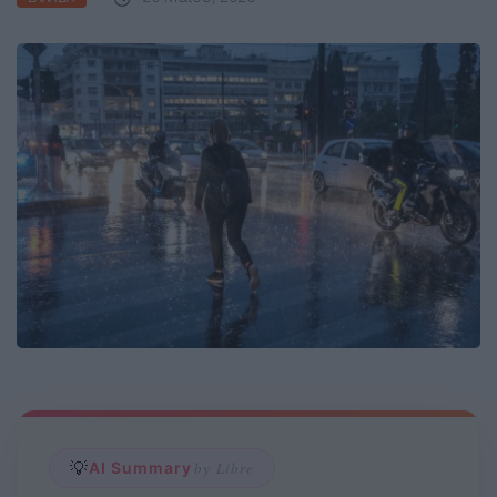
💡
AI Summary
by Libre