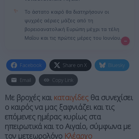
✨
Το άστατο καιρό θα διατηρήσουν οι
ψυχρές αέριες μάζες από τη
βορειοανατολική Ευρώπη μέχρι τα τέλη
Μαΐου και τις πρώτες μέρες του Ιουνίου.
–
Facebook
Share on X
Bluesky
Email
Copy Link
Με βροχές και
καταιγίδες
θα συνεχίσει
ο καιρός να μας ξαφνιάζει και τις
επόμενες ημέρας κυρίως στα
ηπειρωτικά και το Αιγαίο, σύμφωνα με
τον μετεωρολόγο
Κλέαρχο