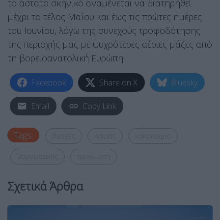
το άστατο σκηνικό αναμένεται να διατηρηθεί
μέχρι το τέλος Μαΐου και έως τις πρώτες ημέρες
του Ιουνίου, λόγω της συνεχούς τροφοδότησης
της περιοχής μας με ψυχρότερες αέριες μάζες από
τη βορειοανατολική Ευρώπη.
Facebook
Share on X
Bluesky
Email
Copy Link
Tags:
Βροχές
καιρός
κακοκαιρία
μαρουσακης
προγνωση
Σχετικά Άρθρα