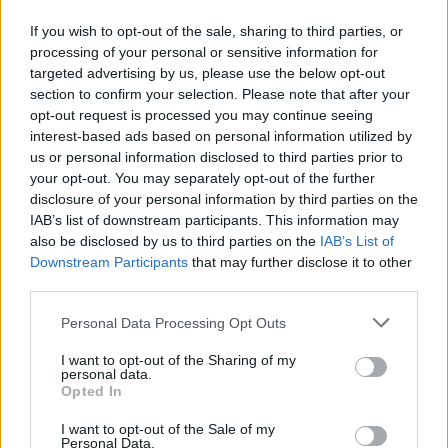
βελτίωση της ποιότητας του αέρα.
If you wish to opt-out of the sale, sharing to third parties, or
processing of your personal or sensitive information for
Η θερμοκρασία θα παρουσιάσει αισθητή διαφορά
targeted advertising by us, please use the below opt-out
μεταξύ πρωινών και μεσημβρινών ωρών. Νωρίς το
section to confirm your selection. Please note that after your
πρωί η αίσθηση της ψύχρας θα είναι έντονη
opt-out request is processed you may continue seeing
interest-based ads based on personal information utilized by
κυρίως στα κεντρικά, βόρεια και ορεινά τμήματα,
us or personal information disclosed to third parties prior to
ενώ το μεσημέρι ο υδράργυρος θα ανεβαίνει
your opt-out. You may separately opt-out of the further
κοντά στους 27 με 28 βαθμούς Κελσίου σε
disclosure of your personal information by third parties on the
IAB’s list of downstream participants. This information may
ηπειρωτικές περιοχές, όπως η Θεσσαλία και η
also be disclosed by us to third parties on the
IAB’s List of
βόρεια Πελοπόννησος.
Downstream Participants
that may further disclose it to other
third parties.
Καιρός: Παρασκευή έως Κυριακή η
κορύφωση της κακοκαιρίας
Personal Data Processing Opt Outs
I want to opt-out of the Sharing of my
Η αστάθεια θα ενταθεί την Πέμπτη και κυρίως την
personal data.
Opted In
Παρασκευή, καθώς πιο ψυχρές αέριες μάζες θα
επηρεάσουν μεγαλύτερο τμήμα της χώρας. Το
I want to opt-out of the Sale of my
Personal Data.