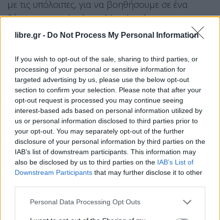
με τις υπόλοιπες, για να βοηθήσουμε σε ένα
ζήτημα το οποίο, όπως λέτε, έχει έντονα
κοινωνικά χαρακτηριστικά.
libre.gr -
Do Not Process My Personal Information
Σπύρος Δημητρέλης:
Είπατε όμως ότι θα έχετε και
If you wish to opt-out of the sale, sharing to third parties, or
θετικά και αρνητικά παραδείγματα. Δηλαδή, να
processing of your personal or sensitive information for
περιμένουμε (μιλήσατε για κίνητρα) και άλλες
targeted advertising by us, please use the below opt-out
section to confirm your selection. Please note that after your
παρεμβάσεις προς όφελος της τόνωσης της
opt-out request is processed you may continue seeing
προσφοράς. Διότι το «Σπίτι μου 1 και 2», μάλλον
interest-based ads based on personal information utilized by
θα έρθει και τρίτο, θα το δούμε αυτό, αλλά το
us or personal information disclosed to third parties prior to
your opt-out. You may separately opt-out of the further
«Σπίτι μου 1 και 2», η κριτική λέει ότι πήγε και
disclosure of your personal information by third parties on the
ενίσχυσε τη ζήτηση, με αποτέλεσμα να σηκωθούν
IAB’s list of downstream participants. This information may
οι τιμές, ενώ το πρόβλημα είναι η προσφορά.
also be disclosed by us to third parties on the
IAB’s List of
Downstream Participants
that may further disclose it to other
Οπότε, τι να περιμένουμε;
third parties.
Κυριάκος Πιερρακάκης:
Νομίζω ότι κάνουμε
Personal Data Processing Opt Outs
πράγματα μαζί τα οποία βλέπουμε ότι δουλεύουν.