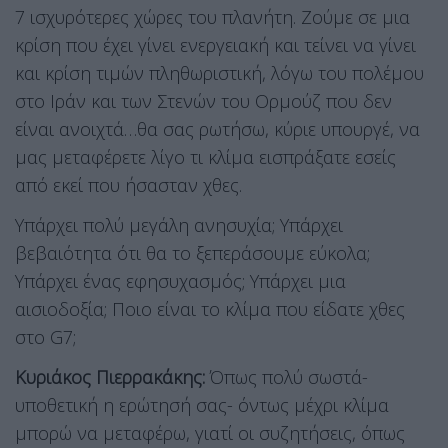
7 ισχυρότερες χώρες του πλανήτη. Ζούμε σε μια
κρίση που έχει γίνει ενεργειακή και τείνει να γίνει
και κρίση τιμών πληθωριστική, λόγω του πολέμου
στο Ιράν και των Στενών του Ορμούζ που δεν
είναι ανοιχτά…θα σας ρωτήσω, κύριε υπουργέ, να
μας μεταφέρετε λίγο τι κλίμα εισπράξατε εσείς
από εκεί που ήσασταν χθες.
Υπάρχει πολύ μεγάλη ανησυχία; Υπάρχει
βεβαιότητα ότι θα το ξεπεράσουμε εύκολα;
Υπάρχει ένας εφησυχασμός; Υπάρχει μια
αισιοδοξία; Ποιο είναι το κλίμα που είδατε χθες
στο G7;
Κυριάκος Πιερρακάκης:
Όπως πολύ σωστά-
υποθετική η ερώτησή σας- όντως μέχρι κλίμα
μπορώ να μεταφέρω, γιατί οι συζητήσεις, όπως