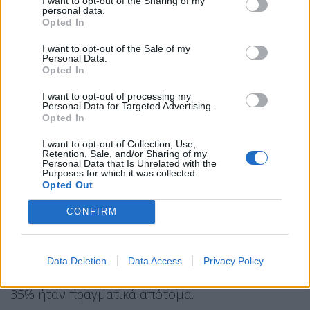
I want to opt-out of the Sharing of my
Και έχουμε ήδη κάνει πολλά πράγματα σε σχέση
personal data.
με τους φορολογικούς συντελεστές, όπως
Opted In
γνωρίζετε.
I want to opt-out of the Sale of my
Personal Data.
Δηλαδή, μπορώ να επικαλεστώ ότι η σωρευτική
Opted In
πολιτική που έχει ακολουθηθεί από την
I want to opt-out of processing my
κυβέρνηση στο θέμα της φορολογίας το 1/3 του
Personal Data for Targeted Advertising.
ΕΝΦΙΑ έχει φύγει, ειδικά γιατί τις 13.000 οικισμούς
Opted In
μειώθηκε κατά 50% στα χωριά μας, μέχρι 1.500
I want to opt-out of Collection, Use,
Retention, Sale, and/or Sharing of my
κατοίκους. Τώρα έρχεται το άλλο 50%. Στην
Personal Data that Is Unrelated with the
Purposes for which it was collected.
πραγματικότητα, απαλείφουμε τον ΕΝΦΙΑ σε
Opted Out
13.000 οικισμούς. Υπάρχει η τρίτη φοροαπαλλαγή,
CONFIRM
την οποία ανέφερα. Βάλαμε τον ενδιάμεσο
συντελεστή, τον οποίο ανακοίνωσε ο
πρωθυπουργός, και εφαρμόζουμε το 25% από τον
Data Deletion
Data Access
Privacy Policy
Ιανουάριο. Γιατί όντως, η κλίμακα από το 15% στο
35% ήταν πραγματικά απότομα.