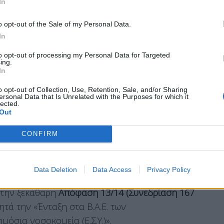
In
τώπιση. Το οξύμωρο της υπόθεσης είναι ότι η
o opt-out of the Sale of my Personal Data.
ους υγειονομικούς εδράζεται στο επίσημο
In
ο ίδιο ακριβώς κείμενο περιλαμβάνει και
η των 650 φυσικοθεραπευτών του ΕΣΥ.
to opt-out of processing my Personal Data for Targeted
ing.
In
o opt-out of Collection, Use, Retention, Sale, and/or Sharing
ersonal Data that Is Unrelated with the Purposes for which it
Τι αναφέρει το επίσημο πόρισμα
lected.
Out
CONFIRM
ι τον κλάδο έρχεται σε ευθεία σύγκρουση με τα
α, το Πόρισμα της Επιτροπής Κρίσεως Βαρέων
Data Deletion
Data Access
Privacy Policy
 του Υπουργείου Εργασίας
, το οποίο παραδόθηκε
 την ξεκάθαρη
Απόφαση 13/14 (Συνεδρίαση 167
ητά την «Ένταξη στα Β.Α.Ε. των
όσια νοσοκομεία (Ε.Σ.Υ.)»
.