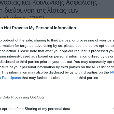
γασίας και Κοινωνικής Ασφάλισης,
τη διεύρυνση της λίστας των
γελμάτων (ΒΑΕ).
o Not Process My Personal Information
ναμενόμενη ένταξη των νοσηλευτών, των
to opt-out of the sale, sharing to third parties, or processing of your per
ληρώματος των ασθενοφόρων (οδηγών και
formation for targeted advertising by us, please use the below opt-out s
εισε αναίτια έναν εξίσου κρίσιμο κλάδο της
r selection. Please note that after your opt-out request is processed y
ές των δημόσιων νοσοκομείων.
eing interest-based ads based on personal information utilized by us or
disclosed to third parties prior to your opt-out. You may separately opt-
losure of your personal information by third parties on the IAB’s list of
. This information may also be disclosed by us to third parties on the
IA
Participants
that may further disclose it to other third parties.
l Data Processing Opt Outs
ρωθυπουργό Κυριάκο Μητσοτάκη και τις ηγεσίες
o opt-out of the Sharing of my personal data.
Πανελλήνιος Σύλλογος Φυσικοθεραπευτών
(ΠΣΦ)