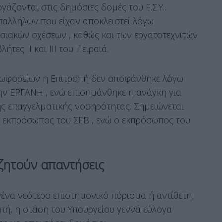
άζονται στις δημόσιες δομές του Ε.Σ.Υ..
παλλήλων που είχαν αποκλειστεί λόγω
σιακών σχέσεων , καθώς και των εργατοτεχνιτών
τες ΙΙ και ΙΙΙ του Πειραιά.
λεωφορείων η Επιτροπή δεν αποφάνθηκε λόγω
την ΕΡΓΑΝΗ
, ενώ επισημάνθηκε η ανάγκη για
ς επαγγελματικής νοσηρότητας
. Σημειώνεται
η εκπρόσωπος του ΣΕΒ
, ενώ ο εκπρόσωπος του
ζητούν απαντήσεις
νένα νεότερο επιστημονικό πόρισμα ή αντίθετη
οπή
, η στάση του Υπουργείου γεννά εύλογα