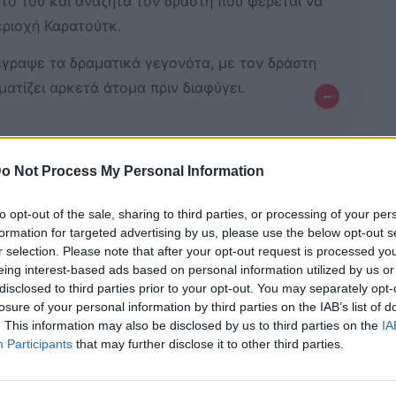
τό του και αναζητά τον δράστη που φέρεται να
ριοχή Καρατούτκ.
έγραψε τα δραματικά γεγονότα, με τον δράστη
ματίζει αρκετά άτομα πριν διαφύγει.
–
Bluesky
Email
Copy Link
o Not Process My Personal Information
to opt-out of the sale, sharing to third parties, or processing of your per
ι σε βίντεο ντοκουμέντο η στιγμή
formation for targeted advertising by us, please use the below opt-out s
r selection. Please note that after your opt-out request is processed y
ριο στη Μερσίνη της Τουρκίας όπου
eing interest-based ads based on personal information utilized by us or
ι άτιμα κατά τη διάρκεια
disclosed to third parties prior to your opt-out. You may separately opt-
losure of your personal information by third parties on the IAB’s list of
ράστη τον ίδιο άνθρωπο.
. This information may also be disclosed by us to third parties on the
IA
Participants
that may further disclose it to other third parties.
νοπλες επιθέσεις, αφού σκότωσε την
πρώην
αυματίζοντας πελάτες και προσωπικό και στη