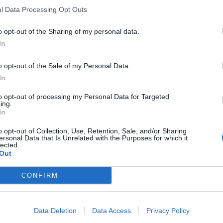
l Data Processing Opt Outs
ρήκε στον δρόμο του και επιτέθηκε σε
o opt-out of the Sharing of my personal data.
In
o opt-out of the Sale of my Personal Data.
ος έφτασε στο εστιατόριο με
αυτοκίνητο
, να
In
περίμεναν μπροστά από το κατάστημα και στη
to opt-out of processing my Personal Data for Targeted
ing.
In
dı.
https://t.co/jdLHxZm8uu
o opt-out of Collection, Use, Retention, Sale, and/or Sharing
ersonal Data that Is Unrelated with the Purposes for which it
lected.
Out
CONFIRM
αι σε εξέλιξη, με τις πρώτες πληροφορίες να
Data Deletion
Data Access
Privacy Policy
φύγιο στο
δάσος
. Ηδη οι αρχές έχουν βρει το