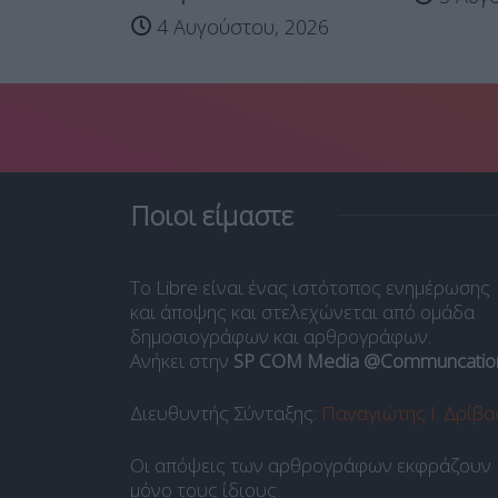
4 Αυγούστου, 2026
Ποιοι είμαστε
Το Libre είναι ένας ιστότοπος ενημέρωσης
και άποψης και στελεχώνεται από ομάδα
δημοσιογράφων και αρθρογράφων.
Ανήκει στην
SP COM Media @Communcatio
Διευθυντής Σύνταξης:
Παναγιώτης Ι. Δρίβα
Οι απόψεις των αρθρογράφων εκφράζουν
μόνο τους ίδιους.