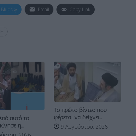
Bluesky
Email
Copy Link
ΝΗ
Το πρώτο βίντεο που
Μυ
φέρεται να δείχνει...
αν
Από αυτό το
πε
ίνησε η...
9 Αυγούστου, 2026
ύστου, 2026