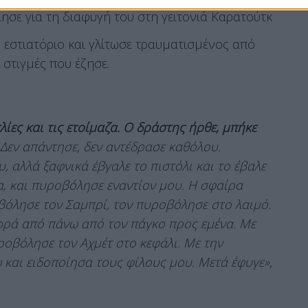
ησε για τη διαφυγή του στη γειτονιά Καρατούτκ
 εστιατόριο και γλίτωσε τραυματισμένος από
 στιγμές που έζησε.
ίες και τις ετοίμαζα. Ο δράστης ήρθε, μπήκε
 Δεν απάντησε, δεν αντέδρασε καθόλου.
, αλλά ξαφνικά έβγαλε το πιστόλι και το έβαλε
, και πυροβόλησε εναντίον μου. Η σφαίρα
βόλησε τον Σαμπρί, τον πυροβόλησε στο λαιμό.
ορά από πάνω από τον πάγκο προς εμένα. Με
ροβόλησε τον Αχμέτ στο κεφάλι. Με την
 και ειδοποίησα τους φίλους μου. Μετά έφυγε»,