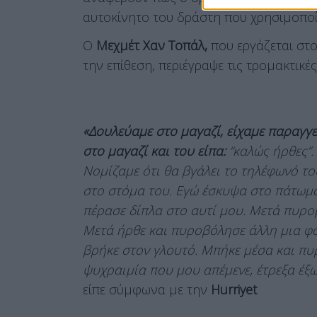
αυτοκίνητο του δράστη που χρησιμοποί
Ο
Μεχμέτ Χαν Τοπάλ,
που εργάζεται στο
την επίθεση, περιέγραψε τις τρομακτικές
«Δουλεύαμε στο μαγαζί, είχαμε παραγγελ
στο μαγαζί και του είπα:
“καλώς ήρθες”.
Νομίζαμε ότι θα βγάλει το τηλέφωνό του
στο στόμα του. Εγώ έσκυψα στο πάτωμα
πέρασε δίπλα στο αυτί μου. Μετά πυρο
Μετά ήρθε και πυροβόλησε άλλη μια φ
βρήκε στον γλουτό. Μπήκε μέσα και πυ
ψυχραιμία που μου απέμενε, έτρεξα έξω
είπε σύμφωνα με την
Hurriyet