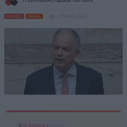
19 Μαΐου, 2026
ΕΙΔΉΣΕΙΣ
ΕΛΛΆΔΑ
💡
AI Summary
by Libre