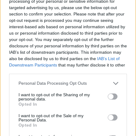
processing of your personal or sensitive information for
Δημοκρατίας.
targeted advertising by us, please use the below opt-out
section to confirm your selection. Please note that after your
Όπως επισημαίνει,
«η ημέρα αυτή αποτελεί
opt-out request is processed you may continue seeing
υπενθύμιση της ανάγκης να υπερασπιζόμαστε την
interest-based ads based on personal information utilized by
us or personal information disclosed to third parties prior to
ιστορική αλήθεια και να εργαζόμαστε αδιάκοπα
your opt-out. You may separately opt-out of the further
για τη διεθνή αναγνώριση της Γενοκτονίας, ως
disclosure of your personal information by third parties on the
πράξη δικαιοσύνης και ηθικής αποκατάστασης».
IAB’s list of downstream participants. This information may
also be disclosed by us to third parties on the
IAB’s List of
«Ο Ποντιακός Ελληνισμός, παρά τις αδιανόητες
Downstream Participants
that may further disclose it to other
third parties.
δοκιμασίες και τις τραγικές απώλειες που τον
σημάδεψαν στις αρχές του 20ου αιώνα,
Personal Data Processing Opt Outs
κατόρθωσε να επιβιώσει βρίσκοντας καταφύγιο
I want to opt-out of the Sharing of my
στη μητέρα πατρίδα, να δημιουργήσει με
personal data.
Opted In
ακατάβλητη ενεργητικότητα και ηθικό σθένος και
να συμβάλει καθοριστικά στην κοινωνική,
I want to opt-out of the Sale of my
Personal Data.
οικονομική και πολιτιστική πρόοδο της χώρας
Opted In
μας. Η δύναμη, η αξιοπρέπεια και η συλλογική