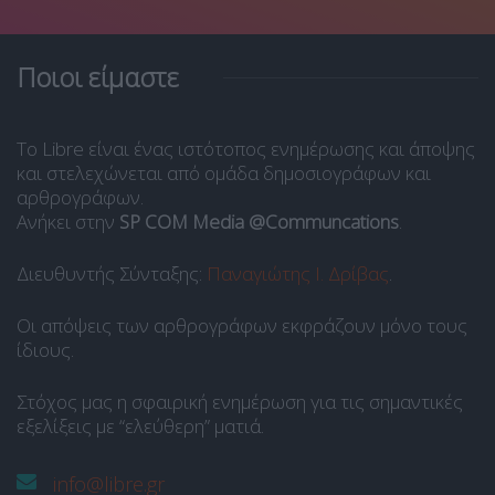
Ποιοι είμαστε
Το Libre είναι ένας ιστότοπος ενημέρωσης και άποψης
και στελεχώνεται από ομάδα δημοσιογράφων και
αρθρογράφων.
Ανήκει στην
SP COM Media @Communcations
.
Διευθυντής Σύνταξης:
Παναγιώτης Ι. Δρίβας
.
Οι απόψεις των αρθρογράφων εκφράζουν μόνο τους
ίδιους.
Στόχος μας η σφαιρική ενημέρωση για τις σημαντικές
εξελίξεις με “ελεύθερη” ματιά.
info@libre.gr