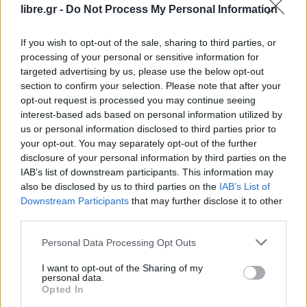
Κεντρικής Επιτροπής
», σημειώνουν.
libre.gr -
Do Not Process My Personal Information
Την ίδια στιγμή, «
το καταστατικό του ΣΥΡΙΖΑ-ΠΣ
If you wish to opt-out of the sale, sharing to third parties, or
processing of your personal or sensitive information for
ορίζει σαφώς ότι το κόμμα είναι «ενιαίο, μαζικό,
targeted advertising by us, please use the below opt-out
δημοκρατικό» και «κόμμα των μελών του
»,
section to confirm your selection. Please note that after your
σεβόμενο «θεσμικά και έμπρακτα κάθε μέλος του,
opt-out request is processed you may continue seeing
interest-based ads based on personal information utilized by
τις απόψεις και τις εμπειρίες του». Η παράκαμψη
us or personal information disclosed to third parties prior to
των συλλογικών διαδικασιών υπονομεύει αυτές τις
your opt-out. You may separately opt-out of the further
αρχές. Η εικόνα που εκπέμπεται προς την
disclosure of your personal information by third parties on the
IAB’s list of downstream participants. This information may
κοινωνία είναι εικόνα πολιτικής δυσλειτουργίας,
also be disclosed by us to third parties on the
IAB’s List of
στα όρια της δυστοπίας. Την ώρα που το κόμμα
Downstream Participants
that may further disclose it to other
«αιμορραγεί» και οι πολίτες παρακολουθούν σε
third parties.
οθόνες τη δημόσια διάλυση του χώρου,
η
Personal Data Processing Opt Outs
«εσωτερική εκκαθάριση» φωνών που ζητούν τα
I want to opt-out of the Sharing of my
αυτονόητα δεν αποτελεί επίδειξη ηγετικής
personal data.
Opted In
πυγμής, ούτε συντείνει στην ζητούμενη ενότητα