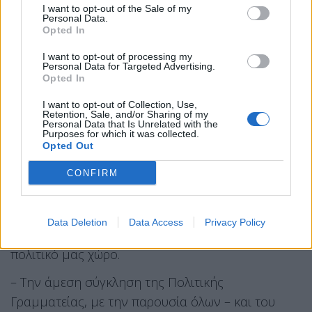
μέσω του διαλόγου και της συλλογικής
I want to opt-out of the Sale of my
Personal Data.
λειτουργίας
», όπως αναφέρουν.
Opted In
Τι ζητούν οι 11
I want to opt-out of processing my
Personal Data for Targeted Advertising.
Opted In
«Οι υπογράφουσες και οι υπογράφοντες, μέλη της
Κεντρικής Επιτροπής του ΣΥΡΙΖΑ-Π.Σ. από την
I want to opt-out of Collection, Use,
Retention, Sale, and/or Sharing of my
Κρήτη,
ζητούμε άμεσα τα παρακάτω αυτονόητα
:
Personal Data that Is Unrelated with the
Purposes for which it was collected.
Opted Out
– Την ανάκληση της διαγραφής του συντρόφου
CONFIRM
Παύλου Πολάκη από την Κ.Ο., ως πράξη
αποκατάστασης της εσωκομματικής δημοκρατίας
και πράξη ενίσχυσης του εσωκομματικού
Data Deletion
Data Access
Privacy Policy
διαλόγου, σε μια κρίσιμη συγκυρία για τον
πολιτικό μας χώρο.
– Την άμεση σύγκληση της Πολιτικής
Γραμματείας, με την παρουσία όλων – και του