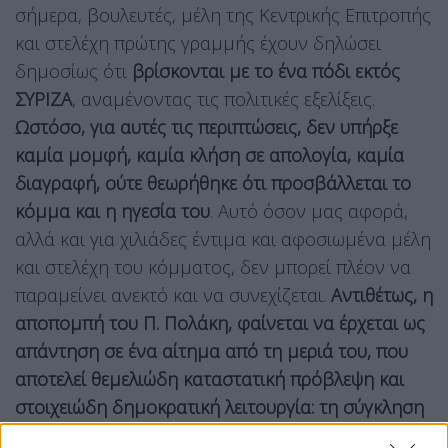
σήμερα, βουλευτές, μέλη της Κεντρικής Επιτροπής
και στελέχη πρώτης γραμμής έχουν δηλώσει
δημοσίως ότι
βρίσκονται με το ένα πόδι εκτός
ΣΥΡΙΖΑ
, αναμένοντας τις πολιτικές εξελίξεις.
Ωστόσο, για αυτές τις περιπτώσεις, δεν υπήρξε
καμία μομφή, καμία κλήση σε απολογία, καμία
διαγραφή, ούτε θεωρήθηκε ότι προσβάλλεται το
κόμμα και η ηγεσία του
. Αυτό όσον μας αφορά,
αλλά και για χιλιάδες έντιμα και αφοσιωμένα μέλη
και στελέχη του κόμματος, δεν μπορεί πλέον να
παραμείνει ανεκτό και να συνεχίζεται.
Αντιθέτως, η
αποπομπή του Π. Πολάκη, φαίνεται να έρχεται ως
απάντηση σε ένα αίτημα από τη μεριά του, που
αποτελεί θεμελιώδη καταστατική πρόβλεψη και
στοιχειώδη δημοκρατική λειτουργία: τη σύγκληση
των οργάνων, της Πολιτικής Γραμματείας και της