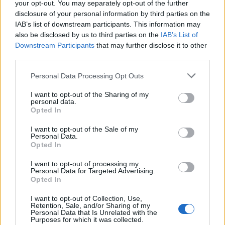
your opt-out. You may separately opt-out of the further
Αναδείχθηκε επίσης με σαφήνεια πως στο
Μέγαρο
disclosure of your personal information by third parties on the
Μαξίμου
θεωρούν ως σημαντικό αντίπαλο στην
IAB’s list of downstream participants. This information may
πορεία προς τις εκλογές την κόπωση της
also be disclosed by us to third parties on the
IAB’s List of
Downstream Participants
that may further disclose it to other
ελληνικής κοινωνίας μετά από δύο κυβερνητικές
third parties.
θητείες της
ΝΔ
. Για τον λόγο αυτό, ο
Personal Data Processing Opt Outs
πρωθυπουργός
επιδίωξε μέσα από τις ομιλίες του
να βάλει το πλαίσιο της απάντησης των γαλάζιων
I want to opt-out of the Sharing of my
personal data.
στελεχών στο ερώτημα «γιατί ξανά ΝΔ;».
Opted In
Υποστήριξε μάλιστα ότι η
τρίτη εκλογική νίκη
δεν
I want to opt-out of the Sale of my
Personal Data.
είναι κομματικός αυτοσκοπός, αλλά
«εθνική
Opted In
ανάγκη για μία ισχυρή εντολή, ώστε η πατρίδα να
I want to opt-out of processing my
μην βιώσει καταστάσεις ακυβερνησίας και
Personal Data for Targeted Advertising.
Opted In
πειραματισμών».
I want to opt-out of Collection, Use,
Το προσωπικό δίλημμα και ο
Retention, Sale, and/or Sharing of my
Personal Data that Is Unrelated with the
Τσίπρας
Purposes for which it was collected.