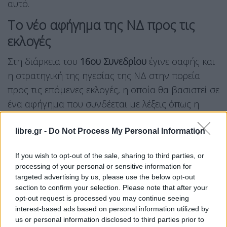
αυτό.
Το νέο αφήγημα της ΝΔ προς τις
εκλογές
Στη διάρκεια του
16ου Συνεδρίου
έγινε σαφής και
η στρατηγική της ηγεσίας της ΝΔ στην πορεία
προς τις επόμενες εκλογές, η οποία θα βασιστεί σε
ένα αφήγημα που συνδέεται με λέξεις όπως η
σταθερότητα, η συνοχή, η συνέπεια, η συνέχεια,
αλλά και η αποτελεσματικότητα.
libre.gr -
Do Not Process My Personal Information
If you wish to opt-out of the sale, sharing to third parties, or
Ο κ.
Μητσοτάκης
υπογράμμισε μάλιστα πως το
processing of your personal or sensitive information for
«συμβόλαιο αλήθειας» με τους πολίτες, που
targeted advertising by us, please use the below opt-out
αποτελούσε κεντρικό πυλώνα των δύο
section to confirm your selection. Please note that after your
opt-out request is processed you may continue seeing
προηγούμενων εκλογικών αναμετρήσεων, θα
interest-based ads based on personal information utilized by
ξαναγραφτεί ως «συμβόλαιο αποτελέσματος».
us or personal information disclosed to third parties prior to