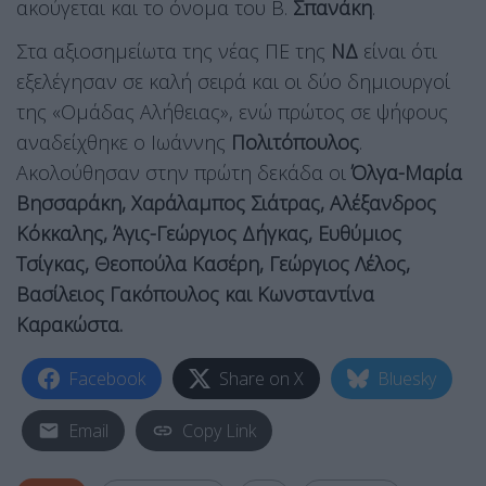
ακούγεται και το όνομα του Β.
Σπανάκη
.
Στα αξιοσημείωτα της νέας ΠΕ της
ΝΔ
είναι ότι
εξελέγησαν σε καλή σειρά και οι δύο δημιουργοί
της «Ομάδας Αλήθειας», ενώ πρώτος σε ψήφους
αναδείχθηκε ο Ιωάννης
Πολιτόπουλος
.
Ακολούθησαν στην πρώτη δεκάδα οι
Όλγα-Μαρία
Βησσαράκη, Χαράλαμπος Σιάτρας, Αλέξανδρος
Κόκκαλης, Άγις-Γεώργιος Δήγκας, Ευθύμιος
Τσίγκας, Θεοπούλα Κασέρη, Γεώργιος Λέλος,
Βασίλειος Γακόπουλος και Κωνσταντίνα
Καρακώστα.
Facebook
Share on X
Bluesky
Email
Copy Link