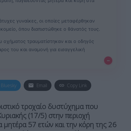
τράπη, παγιδεύοντας μητέρα και κόρη στα
άτυχες γυναίκες, οι οποίες μεταφέρθηκαν
οκομείο, όπου διαπιστώθηκε ο θάνατός τους.
ου οχήματος τραυματίστηκαν και ο οδηγός
άρος του και αναμονή για εισαγγελική
–
Bluesky
Email
Copy Link
ριστικό τροχαίο δυστύχημα που
υριακής (17/5) στην περιοχή
ία
μητέρα 57 ετών
και την
κόρη της 26