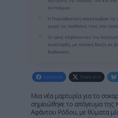
εξετράπη της πορείας του και ανε
συντρίμμια.
✨
Η Πυροσβεστική απεγκλώβισε τις 
χωρίς τις αισθήσεις τους στο νοσ
✨
Οι τρεις επιβαίνοντες του δεύτερ
συνελήφθη, με ποινική δίωξη σε β
διαδικασία.
Facebook
Share on X
Μια νέα μαρτυρία για το σοκα
σημειώθηκε το απόγευμα της Κ
Αφάντου Ρόδου
, με θύματα μ