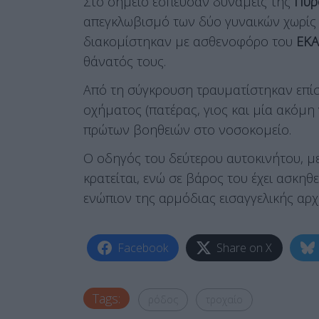
Στο σημείο έσπευσαν δυνάμεις της
Πυρ
απεγκλωβισμό των δύο γυναικών χωρίς τ
διακομίστηκαν με ασθενοφόρο του
ΕΚ
θάνατός τους.
Από τη σύγκρουση τραυματίστηκαν επίση
οχήματος (πατέρας, γιος και μία ακόμη
πρώτων βοηθειών στο νοσοκομείο.
Ο οδηγός του δεύτερου αυτοκινήτου, με
κρατείται, ενώ σε βάρος του έχει ασκηθ
ενώπιον της αρμόδιας εισαγγελικής αρχ
Facebook
Share on X
Tags:
ρόδος
τροχαίο