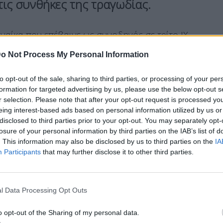
στις συνθήκες της τραγωδίας.
ναίκα που επέβαινε ως συνοδηγός σε τρίτο ΙΧ
όχημα που φέρεται να ταυτίζεται με εκείνο που
o Not Process My Personal Information
υπερβολική ταχύτητα
και πραγματοποιούσε
ραία σύγκρουση.
to opt-out of the sale, sharing to third parties, or processing of your per
formation for targeted advertising by us, please use the below opt-out s
r selection. Please note that after your opt-out request is processed y
eing interest-based ads based on personal information utilized by us or
disclosed to third parties prior to your opt-out. You may separately opt-
ερνούσε διαδοχικά τα άλλα οχήματα κάνοντας
losure of your personal information by third parties on the IAB’s list of
ην εξάτμιση
είχε προκαλέσει ανησυχία σε
. This information may also be disclosed by us to third parties on the
IA
Participants
that may further disclose it to other third parties.
 τροχαίο στη Ρόδο
l Data Processing Opt Outs
ταν με τον σύζυγο και τα παιδιά μου με το
o opt-out of the Sharing of my personal data.