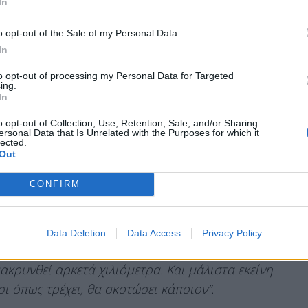
In
Ιωάννη Καλλιθέας. Λίγο μετά τα φανάρια στη
ράσει το φανάρι, ακούσαμε πίσω μας έναν
o opt-out of the Sale of my Personal Data.
γινόταν κάποια κόντρα, όπως συνηθίζεται στο
In
εν μπορούσαμε να διακρίνουμε. Ακουγόταν ένας
to opt-out of processing my Personal Data for Targeted
ing.
In
o opt-out of Collection, Use, Retention, Sale, and/or Sharing
ersonal Data that Is Unrelated with the Purposes for which it
lected.
Out
 ένα ασημί, μικροκαμωμένο αυτοκίνητο αυτό
CONFIRM
ε ιλιγγιώδη ταχύτητα, τόσο εμάς όσο και τα
γκ. Μάλιστα, είχα πει και στον σύζυγό μου
 και να κόψουμε ταχύτητα, γιατί κάποιος έτρεχε
Data Deletion
Data Access
Privacy Policy
 να αυξάνει την ταχύτητα, γιατί ακούγαμε την
ακρυνθεί αρκετά χιλιόμετρα. Και μάλιστα εκείνη
σι όπως τρέχει, θα σκοτώσει κάποιον”.