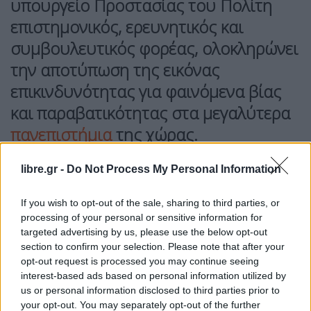
υπουργείο Προστασίας του Πολίτη
επιστημονικός, ερευνητικός και
συμβουλευτικός φορέας, ολοκληρώνει
την αποτύπωση της εικόνας
επικινδυνότητας για φαινόμενα βίας
και παραβατικότητας στα μεγαλύτερα
πανεπιστήμια
της χώρας.
Με βάση τα ευρήματα αυτά, προχωρά η
libre.gr -
Do Not Process My Personal Information
υλοποίηση του σχεδίου για την τοποθέτηση
καμερών και συστημάτων ελεγχόμενης εισόδου
If you wish to opt-out of the sale, sharing to third parties, or
processing of your personal or sensitive information for
στα πανεπιστημιακά κτίρια, όπως δήλωσε ο
targeted advertising by us, please use the below opt-out
αρμόδιος για την Ανώτατη Εκπαίδευση
section to confirm your selection. Please note that after your
υφυπουργός Παιδείας, Θρησκευμάτων και
opt-out request is processed you may continue seeing
interest-based ads based on personal information utilized by
Αθλητισμού,
Νίκος Παπαϊωάννου
, στο περιθώριο
us or personal information disclosed to third parties prior to
των εργασιών του
Aristotle Innovation Forum
.
your opt-out. You may separately opt-out of the further