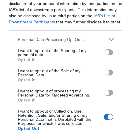
disclosure of your personal information by third parties on the
«Δεσμευόμαστε όπως ορίζει ο νόμος -γιατί αυτή η
IAB’s list of downstream participants. This information may
also be disclosed by us to third parties on the
IAB’s List of
κυβέρνηση ό, τι λέει το κάνει- ότι θα υπάρξουν
Downstream Participants
that may further disclose it to other
αφενός κάμερες παντού στους κοινόχρηστους
third parties.
χώρους, αφετέρου ελεγχόμενη είσοδος σε όλα τα
Personal Data Processing Opt Outs
κτίρια των πανεπιστημίων»,
υπογράμμισε ο κ.
Παπαϊωάννου. Διευκρίνισε ότι στην πρώτη φάση
I want to opt-out of the Sharing of my
personal data.
οι κάμερες θα εγκατασταθούν σε αμφιθέατρα και
Opted In
κτίρια όπου έχουν σημειωθεί συχνότερα
I want to opt-out of the Sale of my
επεισόδια.
Personal Data.
Opted In
Παράλληλα, τόνισε πως
«εφόσον η διοίκηση
I want to opt-out of processing my
οποιουδήποτε πανεπιστημίου εκτιμήσει ότι
Personal Data for Targeted Advertising.
Opted In
χρειάζονται κάμερες σε κάποιους χώρους
εργαστηρίων -αν όχι σε όλους, σε αυτούς που
I want to opt-out of Collection, Use,
Retention, Sale, and/or Sharing of my
ενδεχομένως έχουν μεγάλα όργανα και
Personal Data that Is Unrelated with the
Purposes for which it was collected.
τεχνολογικό εξοπλισμό μεγάλης αξίας- θα μπουν
Opted Out