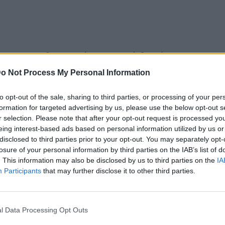
 του για το θανατηφόρο εργατικό δυστύχημα
ΐου 2026, στην περιοχή των Κάτω Πατησίων
o Not Process My Personal Information
αιρείας.
to opt-out of the sale, sharing to third parties, or processing of your per
άρκεια εκτέλεσης προγραμματισμένων εργασιών
formation for targeted advertising by us, please use the below opt-out s
ση των ακριβών αιτιών του συμβάντος
r selection. Please note that after your opt-out request is processed y
eing interest-based ads based on personal information utilized by us or
disclosed to third parties prior to your opt-out. You may separately opt-
losure of your personal information by third parties on the IAB’s list of
. This information may also be disclosed by us to third parties on the
IA
Participants
that may further disclose it to other third parties.
εκφράζουν τα ειλικρινή τους συλλυπητήρια και
την οικογένεια του εκλιπόντος.
l Data Processing Opt Outs