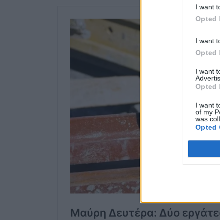
I want t
Opted 
I want t
Opted 
I want 
Advertis
Opted 
I want t
of my P
was col
Opted 