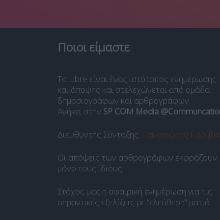
Ποιοι είμαστε
Το Libre είναι ένας ιστότοπος ενημέρωσης
και άποψης και στελεχώνεται από ομάδα
δημοσιογράφων και αρθρογράφων.
Ανήκει στην
SP COM Media @Communcatio
Διευθυντής Σύνταξης:
Παναγιώτης Ι. Δρίβα
Οι απόψεις των αρθρογράφων εκφράζουν
μόνο τους ίδιους.
Στόχος μας η σφαιρική ενημέρωση για τις
σημαντικές εξελίξεις με “ελεύθερη” ματιά.