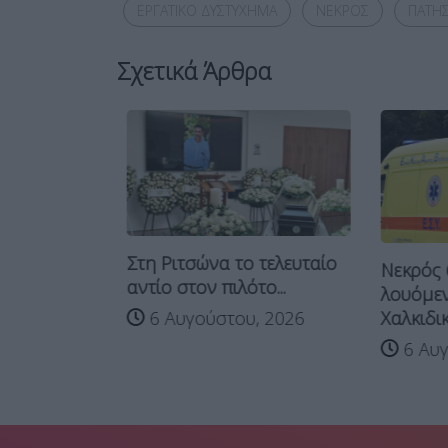
ΕΡΓΑΤΙΚΟ ΔΥΣΤΥΧΗΜΑ
ΝΕΚΡΟΣ
ΠΑΤΗΣ
Σχετικά Άρθρα
ο
Στη Ριτσώνα το τελευταίο
Νεκρός 6
ικλετιστής
αντίο στον πιλότο...
λουόμενο
Χαλκιδικ
6 Αυγούστου, 2026
 2026
6 Αυγο