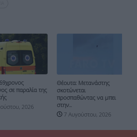
ΙΑ
Ν
9χρονος
Θέουτα: Μετανάστης
λο
ς σε παραλία της
σκοτώνεται
Χα
ής
προσπαθώντας να μπει
στην...
ύστου, 2026
7 Αυγούστου, 2026