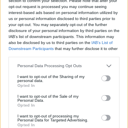
section to confirm your selection. Please note that after your
opt-out request is processed you may continue seeing
Ξεκαθάρισε δε ότι «
πολιτική αλλαγή δεν γίνεται, αν
interest-based ads based on personal information utilized by
δεν είμαστε πρώτο κόμμα
», προσθέτοντας ότι το
us or personal information disclosed to third parties prior to
your opt-out. You may separately opt-out of the further
ΠΑΣΟΚ έχει πάρει δύο κεντρικές αποφάσεις, να
disclosure of your personal information by third parties on the
μην συνεργαστεί με τη ΝΔ σε καμία περίπτωση,
IAB’s list of downstream participants. This information may
και να επιδιώξει προοδευτική διακυβέρνηση.Play
also be disclosed by us to third parties on the
IAB’s List of
Downstream Participants
that may further disclose it to other
Video
third parties.
Μάλιστα, απέρριψε την άποψη του Παύλου
Personal Data Processing Opt Outs
Γερουλάνου ότι αν «είμαστε πρώτο κόμμα, να
I want to opt-out of the Sharing of my
συζητήσουμε με όλους που συμφωνούν»,
personal data.
Opted In
τονίζοντας με έμφαση, «όχι, δεν θα συζητήσουμε
με όλους. Πολιτική αλλαγή με τη ΝΔ στην
I want to opt-out of the Sale of my
Personal Data.
κυβέρνηση, στη συγκυβέρνηση, δεν γίνεται. Αν
Opted In
έρθει ν ΝΔ και πει ‘‘εγώ συμφωνώ με το
I want to opt-out of processing my
Personal Data for Targeted Advertising.
πρόγραμμα του ΠΑΣΟΚ’’, τότε δύο τινά
Opted In