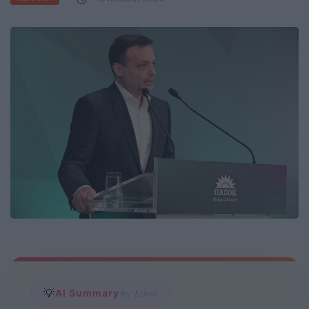
💡
AI Summary
by Libre