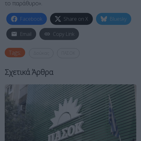
το παράθυρο».
Facebook
Share on X
Bluesky
Email
Copy Link
Tags:
Δούκας
ΠΑΣΟΚ
Σχετικά Άρθρα