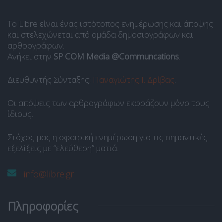
Το Libre είναι ένας ιστότοπος ενημέρωσης και άποψης
και στελεχώνεται από ομάδα δημοσιογράφων και
αρθρογράφων.
Ανήκει στην
SP COM Media @Communcations
.
Διευθυντής Σύνταξης:
Παναγιώτης Ι. Δρίβας
.
Οι απόψεις των αρθρογράφων εκφράζουν μόνο τους
ίδιους.
Στόχος μας η σφαιρική ενημέρωση για τις σημαντικές
εξελίξεις με “ελεύθερη” ματιά.
info@libre.gr
Πληροφορίες